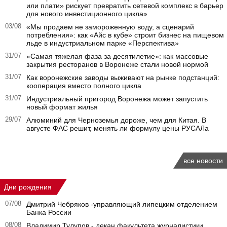
или плати» рискует превратить сетевой комплекс в барьер
для нового инвестиционного цикла»
03/08
«Мы продаем не замороженную воду, а сценарий
потребления»: как «Айс в кубе» строит бизнес на пищевом
льде в индустриальном парке «Перспектива»
31/07
«Самая тяжелая фаза за десятилетие»: как массовые
закрытия ресторанов в Воронеже стали новой нормой
31/07
Как воронежские заводы выживают на рынке подстанций:
кооперация вместо полного цикла
31/07
Индустриальный пригород Воронежа может запустить
новый формат жилья
29/07
Алюминий для Черноземья дороже, чем для Китая. В
августе ФАС решит, менять ли формулу цены РУСАЛа
все новости
Дни рождения
07/08
Дмитрий Чебряков -управляющий липецким отделением
Банка России
08/08
Владимир Тулупов - декан факультета журналистики