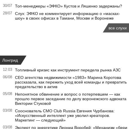
30/07
Топ-менеджеры «ЭФКО» Кустов и Ляшенко задержаны?
28/07
Слух: ЭФКО не комментирует информацию о «масках-
шоу» в своих офисах в Тамани, Москве и Воронеже
все слухи
Лонгрид
12:03
Топливный кризис как инструмент передела рынка АЗС
06/08
CEO агентства недвижимости «1983» Марина Коротова
рассказала, как пережить уход всей команды и превратить
предательство в актив
05/08
Непонятное обвинение и вопрос о потерпевшем — как
прошло первое заседание по делу воронежского адвоката
Виктории Стуковой
03/08
Сооснователь CMO Club Russia Евгения Чурбанова:
«Искусственный интеллект уже уволил креаторов.
Маркетинг — следующий»
03/08
Эксперт по энергетике Леонид Воробей: «Механизм «бери