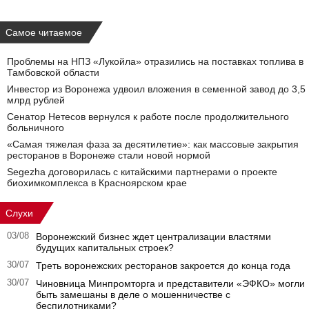
Самое читаемое
Проблемы на НПЗ «Лукойла» отразились на поставках топлива в
Тамбовской области
Инвестор из Воронежа удвоил вложения в семенной завод до 3,5
млрд рублей
Сенатор Нетесов вернулся к работе после продолжительного
больничного
«Самая тяжелая фаза за десятилетие»: как массовые закрытия
ресторанов в Воронеже стали новой нормой
Segezha договорилась с китайскими партнерами о проекте
биохимкомплекса в Красноярском крае
Слухи
03/08
Воронежский бизнес ждет централизации властями
будущих капитальных строек?
30/07
Треть воронежских ресторанов закроется до конца года
30/07
Чиновница Минпромторга и представители «ЭФКО» могли
быть замешаны в деле о мошенничестве с
беспилотниками?