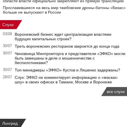
области власти официально закрепляют их прямую трансляцию
Прославившиеся на весь мир тамбовские дроны-батоны «Бекас»
больше не выпускают в России
Слухи
03/08
Воронежский бизнес ждет централизации властями
будущих капитальных строек?
30/07
Треть воронежских ресторанов закроется до конца года
30/07
Чиновница Минпромторга и представители «ЭФКО» могли
быть замешаны в деле о мошенничестве с
беспилотниками?
30/07
Топ-менеджеры «ЭФКО» Кустов и Ляшенко задержаны?
28/07
Слух: ЭФКО не комментирует информацию о «масках-
шоу» в своих офисах в Тамани, Москве и Воронеже
все слухи
Лонгрид