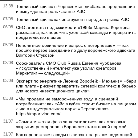
13:38
Топливный кризис в Черноземье: дисбаланс предложения
и вынужденная роль частных АЗС
07/08
Топливный кризис как инструмент передела рынка АЗС
06/08
CEO агентства недвижимости «1983» Марина Коротова
рассказала, как пережить уход всей команды и превратить
предательство в актив
05/08
Непонятное обвинение и вопрос о потерпевшем — как
прошло первое заседание по делу воронежского адвоката
Виктории Стуковой
03/08
Сооснователь CMO Club Russia Евгения Чурбанова:
«Искусственный интеллект уже уволил креаторов.
Маркетинг — следующий»
03/08
Эксперт по энергетике Леонид Воробей: «Механизм «бери
или плати» рискует превратить сетевой комплекс в барьер
для нового инвестиционного цикла»
03/08
«Мы продаем не замороженную воду, а сценарий
потребления»: как «Айс в кубе» строит бизнес на пищевом
льде в индустриальном парке «Перспектива»
https://importvlad.com/
31/07
«Самая тяжелая фаза за десятилетие»: как массовые
закрытия ресторанов в Воронеже стали новой нормой
31/07
Как воронежские заводы выживают на рынке подстанций: