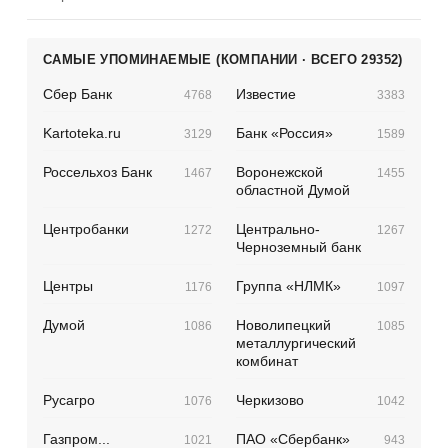
САМЫЕ УПОМИНАЕМЫЕ (КОМПАНИИ · ВСЕГО 29352)
Сбер Банк
Известие
4768
3383
Kartoteka.ru
Банк «Россия»
3129
1589
Россельхоз Банк
Воронежской
1467
1455
областной Думой
Центробанки
Центрально-
1272
1267
Черноземный банк
Центры
Группа «НЛМК»
1176
1097
Думой
Новолипецкий
1086
1085
металлургический
комбинат
Русагро
Черкизово
1076
1042
Газпром...
ПАО «Сбербанк»
1021
943