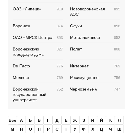
ОЭЗ «Липецк»
Нововоронежская
919
895
АЭС
Воронеж
Слухи
874
858
ОАО «МРСК Центр»
Металлоинвест
853
852
Воронежскую
Полет
827
808
городскую думы
De Facto
Интернет
776
769
Молвест
Росимущество
769
756
Воронежский
Черноземье //
752
747
государственный
университет
Все
А
Б
В
Г
Д
Е
Ж
З
И
Й
К
Л
М
Н
О
П
Р
С
Т
У
Ф
Х
Ц
Ч
Ш