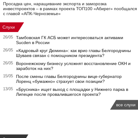
Просадка цен, наращивание экспорта и заморозка
инвестпроектов – в рамках проекта ТОП100 «Абирег» пообщался
с главой «АПК-Черноземье»
Слухи
26/05
Тамбовская ГК АСБ может интересоваться активами
Sucden в России
26/05
«Кадровый круг Дюмина»: как врио главы Белгородчины
Шуваев связан с помощником президента?
26/05
Воронежскому бизнесу усложнят восстановление ОКН и
заработок на них?
15/05
После смены главы Белгородчины вице-губернатор
Лоренц «бумажно» страхует свои позиции?
13/05
«Брусника» ищет выход с площадки у Нижнего парка в
Липецке после провалившегося проекта?
все слухи