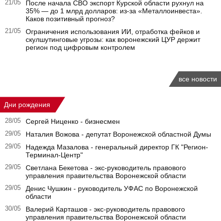
21/05
После начала СВО экспорт Курской области рухнул на
35% — до 1 млрд долларов: из-за «Металлоинвеста».
Каков позитивный прогноз?
21/05
Ограничения использования ИИ, отработка фейков и
скулшутинговые угрозы: как воронежский ЦУР держит
регион под цифровым контролем
все новости
Дни рождения
28/05
Сергей Ниценко - бизнесмен
29/05
Наталия Вожова - депутат Воронежской областной Думы
29/05
Надежда Мазалова - генеральный директор ГК "Регион-
Терминал-Центр"
29/05
Светлана Бекетова - экс-руководитель правового
управления правительства Воронежской области
29/05
Денис Чушкин - руководитель УФАС по Воронежской
области
30/05
Валерий Карташов - экс-руководитель правового
управления правительства Воронежской области