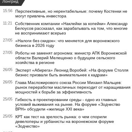
Лонгрид
15:56
Перспективные, но нерентабельные: почему Костенки не
могут привлечь инвестора
11:21
Собственник компании «Наклейки за копейки» Александр
Белоусов рассказал, как зарабатывать на том, что многие
не воспринимают всерьез
27/05
«Налоги без скидок»: что меняется для воронежского
бизнеса в 2026 году
27/05
Роботы не заменят агронома: министр АПК Воронежской
области Валерий Мелещенко о будущем сельского
хозяйства в регионе
26/05
Эксперт «Абирега» Леонид Воробей: «На форуме Столля
бизнес призвали быть внимательнее к кадрам»
26/05
Глава Масложирового союза России Михаил Мальцев:
рынок переработки масличных переходит от наращивания
мощностей к борьбе за эффективность
25/05
Гибкость в проектировании среды - одно из главных
условий выживания на рынке. На форуме «Зодчество
ВРН» обсудили «жилище XXI века»
25/05
КРТ как тест на зрелость рынка: о чем спорили
девелоперы и урбанисты на воронежском форуме
«Зодчество»