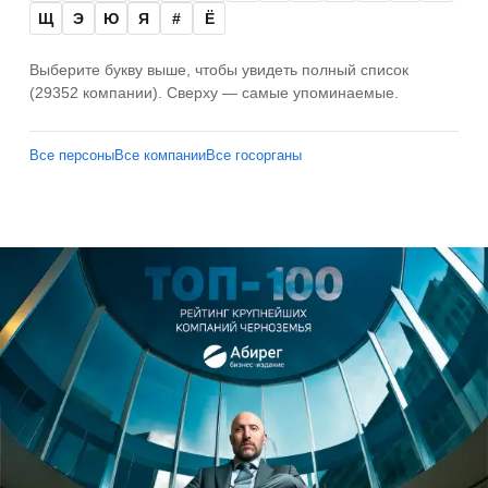
Щ
Э
Ю
Я
#
Ё
Выберите букву выше, чтобы увидеть полный список
(29352 компании). Сверху — самые упоминаемые.
Все персоны
Все компании
Все госорганы