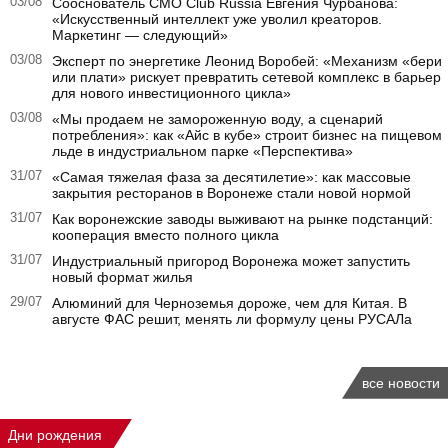
03/08
Сооснователь CMO Club Russia Евгения Чурбанова:
«Искусственный интеллект уже уволил креаторов.
Маркетинг — следующий»
03/08
Эксперт по энергетике Леонид Воробей: «Механизм «бери
или плати» рискует превратить сетевой комплекс в барьер
для нового инвестиционного цикла»
03/08
«Мы продаем не замороженную воду, а сценарий
потребления»: как «Айс в кубе» строит бизнес на пищевом
льде в индустриальном парке «Перспектива»
31/07
«Самая тяжелая фаза за десятилетие»: как массовые
закрытия ресторанов в Воронеже стали новой нормой
31/07
Как воронежские заводы выживают на рынке подстанций:
кооперация вместо полного цикла
31/07
Индустриальный пригород Воронежа может запустить
новый формат жилья
29/07
Алюминий для Черноземья дороже, чем для Китая. В
августе ФАС решит, менять ли формулу цены РУСАЛа
все новости
Дни рождения