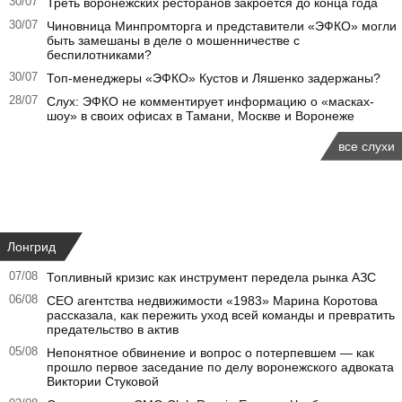
30/07
Треть воронежских ресторанов закроется до конца года
30/07
Чиновница Минпромторга и представители «ЭФКО» могли
быть замешаны в деле о мошенничестве с
беспилотниками?
30/07
Топ-менеджеры «ЭФКО» Кустов и Ляшенко задержаны?
28/07
Слух: ЭФКО не комментирует информацию о «масках-
шоу» в своих офисах в Тамани, Москве и Воронеже
все слухи
Лонгрид
07/08
Топливный кризис как инструмент передела рынка АЗС
06/08
CEO агентства недвижимости «1983» Марина Коротова
рассказала, как пережить уход всей команды и превратить
предательство в актив
05/08
Непонятное обвинение и вопрос о потерпевшем — как
прошло первое заседание по делу воронежского адвоката
Виктории Стуковой