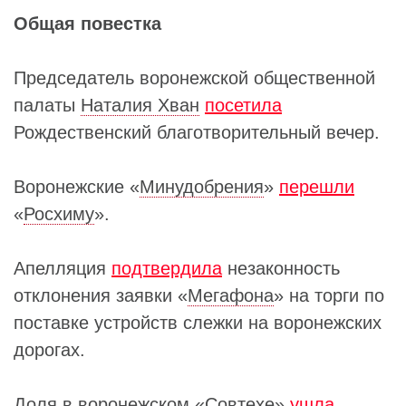
Общая повестка
Председатель воронежской общественной
палаты
Наталия Хван
посетила
Рождественский благотворительный вечер.
Воронежские «
Минудобрения
»
перешли
«
Росхиму
».
Апелляция
подтвердила
незаконность
отклонения заявки «
Мегафона
» на торги по
поставке устройств слежки на воронежских
дорогах.
Доля в воронежском «
Совтехе
»
ушла