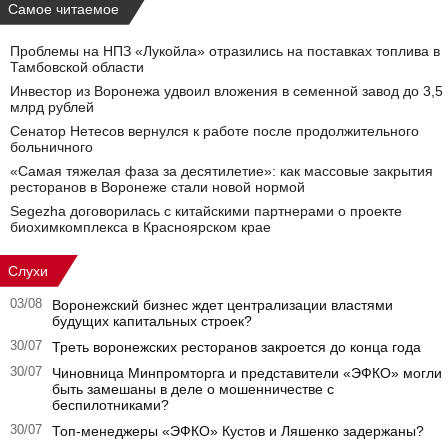
Самое читаемое
Проблемы на НПЗ «Лукойла» отразились на поставках топлива в
Тамбовской области
Инвестор из Воронежа удвоил вложения в семенной завод до 3,5
млрд рублей
Сенатор Нетесов вернулся к работе после продолжительного
больничного
«Самая тяжелая фаза за десятилетие»: как массовые закрытия
ресторанов в Воронеже стали новой нормой
Segezha договорилась с китайскими партнерами о проекте
биохимкомплекса в Красноярском крае
Слухи
03/08
Воронежский бизнес ждет централизации властями
будущих капитальных строек?
30/07
Треть воронежских ресторанов закроется до конца года
30/07
Чиновница Минпромторга и представители «ЭФКО» могли
быть замешаны в деле о мошенничестве с
беспилотниками?
30/07
Топ-менеджеры «ЭФКО» Кустов и Ляшенко задержаны?