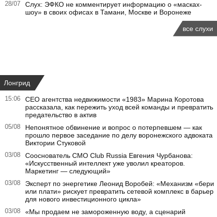
28/07
Слух: ЭФКО не комментирует информацию о «масках-
шоу» в своих офисах в Тамани, Москве и Воронеже
все слухи
Лонгрид
15:06
CEO агентства недвижимости «1983» Марина Коротова
рассказала, как пережить уход всей команды и превратить
предательство в актив
05/08
Непонятное обвинение и вопрос о потерпевшем — как
прошло первое заседание по делу воронежского адвоката
Виктории Стуковой
03/08
Сооснователь CMO Club Russia Евгения Чурбанова:
«Искусственный интеллект уже уволил креаторов.
Маркетинг — следующий»
03/08
Эксперт по энергетике Леонид Воробей: «Механизм «бери
или плати» рискует превратить сетевой комплекс в барьер
для нового инвестиционного цикла»
03/08
«Мы продаем не замороженную воду, а сценарий