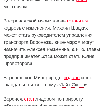
москвичам.
В воронежской мэрии вновь
готовятся
кадровые изменения.
Михаил Шацких
может стать руководителем управления
транспорта Воронежа, вице-мэром могут
назначить
Алексея Рыженина
, а и. о. главы
предпринимательства может стать
Юлия
Провоторова
.
Воронежское
Минприроды
подало
иск к
скандально известному «
Лайт Сквер
».
Воронеж
стал
лидером по приросту
обеспеченности бизнеса торговыми