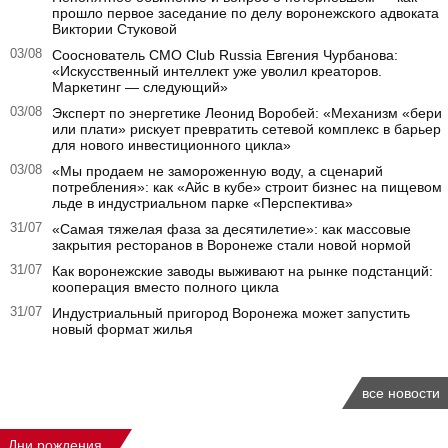
прошло первое заседание по делу воронежского адвоката
Виктории Стуковой
03/08
Сооснователь CMO Club Russia Евгения Чурбанова:
«Искусственный интеллект уже уволил креаторов.
Маркетинг — следующий»
03/08
Эксперт по энергетике Леонид Воробей: «Механизм «бери
или плати» рискует превратить сетевой комплекс в барьер
для нового инвестиционного цикла»
03/08
«Мы продаем не замороженную воду, а сценарий
потребления»: как «Айс в кубе» строит бизнес на пищевом
льде в индустриальном парке «Перспектива»
31/07
«Самая тяжелая фаза за десятилетие»: как массовые
закрытия ресторанов в Воронеже стали новой нормой
31/07
Как воронежские заводы выживают на рынке подстанций:
кооперация вместо полного цикла
31/07
Индустриальный пригород Воронежа может запустить
новый формат жилья
все новости
Дни рождения