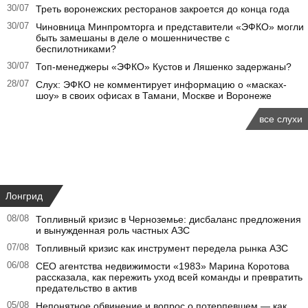
30/07
Треть воронежских ресторанов закроется до конца года
30/07
Чиновница Минпромторга и представители «ЭФКО» могли
быть замешаны в деле о мошенничестве с
беспилотниками?
30/07
Топ-менеджеры «ЭФКО» Кустов и Ляшенко задержаны?
28/07
Слух: ЭФКО не комментирует информацию о «масках-
шоу» в своих офисах в Тамани, Москве и Воронеже
все слухи
Лонгрид
08/08
Топливный кризис в Черноземье: дисбаланс предложения
и вынужденная роль частных АЗС
07/08
Топливный кризис как инструмент передела рынка АЗС
06/08
CEO агентства недвижимости «1983» Марина Коротова
рассказала, как пережить уход всей команды и превратить
предательство в актив
05/08
Непонятное обвинение и вопрос о потерпевшем — как