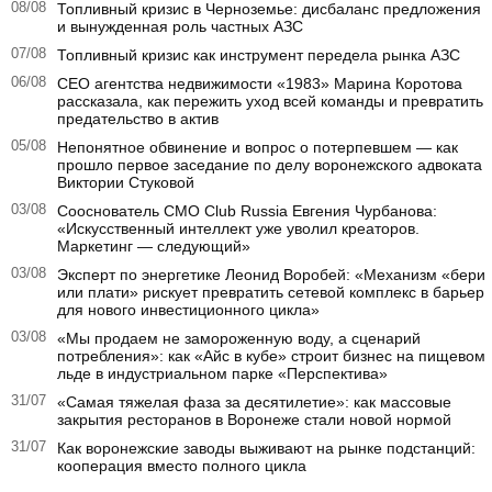
08/08
Топливный кризис в Черноземье: дисбаланс предложения
и вынужденная роль частных АЗС
07/08
Топливный кризис как инструмент передела рынка АЗС
06/08
CEO агентства недвижимости «1983» Марина Коротова
рассказала, как пережить уход всей команды и превратить
предательство в актив
05/08
Непонятное обвинение и вопрос о потерпевшем — как
прошло первое заседание по делу воронежского адвоката
Виктории Стуковой
03/08
Сооснователь CMO Club Russia Евгения Чурбанова:
«Искусственный интеллект уже уволил креаторов.
Маркетинг — следующий»
03/08
Эксперт по энергетике Леонид Воробей: «Механизм «бери
или плати» рискует превратить сетевой комплекс в барьер
для нового инвестиционного цикла»
03/08
«Мы продаем не замороженную воду, а сценарий
потребления»: как «Айс в кубе» строит бизнес на пищевом
льде в индустриальном парке «Перспектива»
31/07
«Самая тяжелая фаза за десятилетие»: как массовые
закрытия ресторанов в Воронеже стали новой нормой
31/07
Как воронежские заводы выживают на рынке подстанций:
кооперация вместо полного цикла