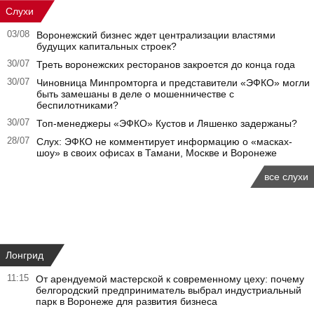
Слухи
03/08
Воронежский бизнес ждет централизации властями
будущих капитальных строек?
30/07
Треть воронежских ресторанов закроется до конца года
30/07
Чиновница Минпромторга и представители «ЭФКО» могли
быть замешаны в деле о мошенничестве с
беспилотниками?
30/07
Топ-менеджеры «ЭФКО» Кустов и Ляшенко задержаны?
28/07
Слух: ЭФКО не комментирует информацию о «масках-
шоу» в своих офисах в Тамани, Москве и Воронеже
все слухи
Лонгрид
11:15
От арендуемой мастерской к современному цеху: почему
белгородский предприниматель выбрал индустриальный
парк в Воронеже для развития бизнеса