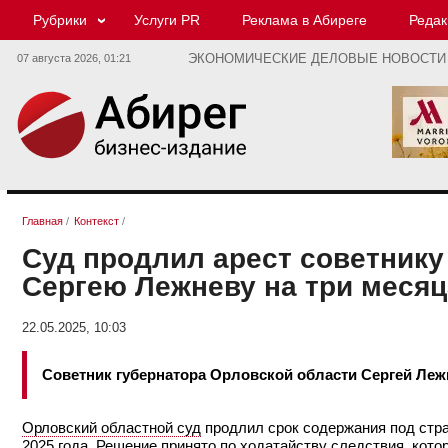
Рубрики
Услуги PR
Реклама в Абиреге
Редак
07 августа 2026,
01:21
ЭКОНОМИЧЕСКИЕ ДЕЛОВЫЕ НОВОСТИ
Главная
/
Контекст
/
Суд продлил арест советнику
Сергею Лежневу на три месяц
22.05.2025, 10:03
Советник губернатора Орловской области Сергей Леж
Орловский областной суд
продлил срок содержания под стр
2025 года. Решение принято по ходатайству следствия, кот