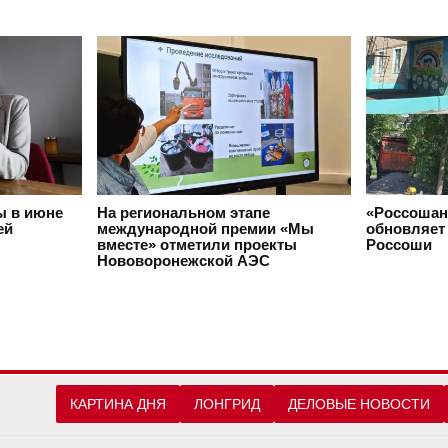
ы в июне
На региональном этапе
«Россошан
ей
международной премии «Мы
обновляет 
вместе» отметили проекты
Россоши
Нововоронежской АЭС
КАРТИНА ДНЯ
ЛОНГРИД
ДЕЛОВЫЕ НОВОСТИ