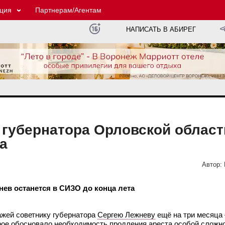
ция
Партнерам/Агентам
НАПИСАТЬ В АБИРЕГ
 губернатора Орловской област
а
Автор:
нев останется в СИЗО до конца лета
ажей советнику губернатора
Сергею Лежневу
ещё на три месяца 
орое обосновало необходимость продления ареста особой сложн