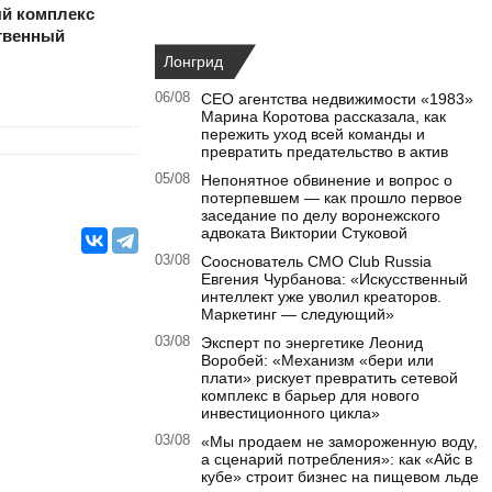
й комплекс
твенный
Лонгрид
06/08
CEO агентства недвижимости «1983»
Марина Коротова рассказала, как
пережить уход всей команды и
превратить предательство в актив
05/08
Непонятное обвинение и вопрос о
потерпевшем — как прошло первое
заседание по делу воронежского
адвоката Виктории Стуковой
03/08
Сооснователь CMO Club Russia
Евгения Чурбанова: «Искусственный
интеллект уже уволил креаторов.
Маркетинг — следующий»
03/08
Эксперт по энергетике Леонид
Воробей: «Механизм «бери или
плати» рискует превратить сетевой
комплекс в барьер для нового
инвестиционного цикла»
03/08
«Мы продаем не замороженную воду,
а сценарий потребления»: как «Айс в
кубе» строит бизнес на пищевом льде