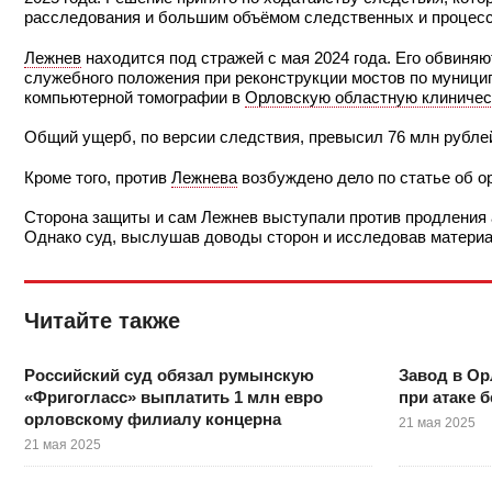
расследования и большим объёмом следственных и процесс
Лежнев
находится под стражей с мая 2024 года. Его обвиня
служебного положения при реконструкции мостов по муницип
компьютерной томографии в
Орловскую областную клиничес
Общий ущерб, по версии следствия, превысил 76 млн рубле
Кроме того, против
Лежнева
возбуждено дело по статье об о
Сторона защиты и сам Лежнев выступали против продления 
Однако суд, выслушав доводы сторон и исследовав материа
Читайте также
Российский суд обязал румынскую
Завод в Ор
«Фригогласс» выплатить 1 млн евро
при атаке 
орловскому филиалу концерна
21 мая 2025
21 мая 2025