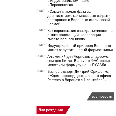
в индустриальном парке
«Перспектива»
31/07
«Самая тяжелая фаза за
десятилетие»: как массовые закрытия
ресторанов в Воронеже стали новой
нормой
31/07
Как воронежские заводы выживают на
рынке подстанций: кооперация
вместо полного цикла
31/07
Индустриальный пригород Воронежа
может запустить новый формат жилья
29/07
Алюминий для Черноземья дороже,
чем для Китая. В августе ФАС решит,
менять ли формулу цены РУСАЛа
29/07
Бизнес-эксперт Дмитрий Орищенко:
«Ждем переезд центрального офиса
Ростеха в Воронеж с 1 сентября?»
все новости
Дни рождения