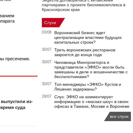
Segezha договорилась с китайскими
партнерами о проекте биохимкомплекса в
Красноярском крае
ованием
ппарата
Слухи
03/08
Воронежский бизнес ждет
централизации властями будущих
капитальных строек?
30/07
Треть воронежских ресторанов
закроется до конца года
ры пресечения.
30/07
Чиновница Минпромторга и
представители «ЭФКО» могли быть
замешаны в деле о мошенничестве с
беспилотниками?
30/07
Топ-менеджеры «ЭФКО» Кустов и
Ляшенко задержаны?
28/07
Слух: ЭФКО не комментирует
 выпустили из-
информацию о «масках-шоу» в своих
офисах в Тамани, Москве и Воронеже
 время суда
все слухи