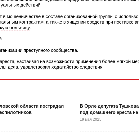
уальных действий.
ют в мошенничестве в составе организованной группы с использ
альным контрактам, а также в хищении средств при поставке а
кую больницу
.
й.
рганизации преступного сообщества.
ареста, настаивая на возможности применения более мягкой ме
лы дела, удовлетворил ходатайство следствия.
ловской области пострадал
В Орле депутата Тушкова
беспилотников
под домашнего ареста на
19 мая 2025