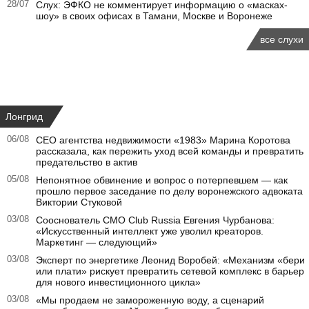
28/07
Слух: ЭФКО не комментирует информацию о «масках-
шоу» в своих офисах в Тамани, Москве и Воронеже
все слухи
Лонгрид
06/08
CEO агентства недвижимости «1983» Марина Коротова
рассказала, как пережить уход всей команды и превратить
предательство в актив
05/08
Непонятное обвинение и вопрос о потерпевшем — как
прошло первое заседание по делу воронежского адвоката
Виктории Стуковой
03/08
Сооснователь CMO Club Russia Евгения Чурбанова:
«Искусственный интеллект уже уволил креаторов.
Маркетинг — следующий»
03/08
Эксперт по энергетике Леонид Воробей: «Механизм «бери
или плати» рискует превратить сетевой комплекс в барьер
для нового инвестиционного цикла»
03/08
«Мы продаем не замороженную воду, а сценарий