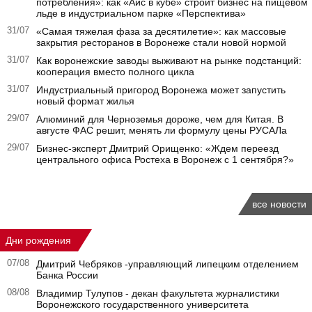
потребления»: как «Айс в кубе» строит бизнес на пищевом
льде в индустриальном парке «Перспектива»
31/07
«Самая тяжелая фаза за десятилетие»: как массовые
закрытия ресторанов в Воронеже стали новой нормой
31/07
Как воронежские заводы выживают на рынке подстанций:
кооперация вместо полного цикла
31/07
Индустриальный пригород Воронежа может запустить
новый формат жилья
29/07
Алюминий для Черноземья дороже, чем для Китая. В
августе ФАС решит, менять ли формулу цены РУСАЛа
29/07
Бизнес-эксперт Дмитрий Орищенко: «Ждем переезд
центрального офиса Ростеха в Воронеж с 1 сентября?»
все новости
Дни рождения
07/08
Дмитрий Чебряков -управляющий липецким отделением
Банка России
08/08
Владимир Тулупов - декан факультета журналистики
Воронежского государственного университета