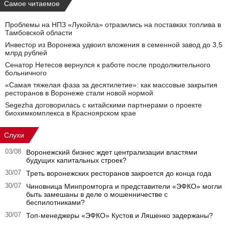
Самое читаемое
Проблемы на НПЗ «Лукойла» отразились на поставках топлива в
Тамбовской области
Инвестор из Воронежа удвоил вложения в семенной завод до 3,5
млрд рублей
Сенатор Нетесов вернулся к работе после продолжительного
больничного
«Самая тяжелая фаза за десятилетие»: как массовые закрытия
ресторанов в Воронеже стали новой нормой
Segezha договорилась с китайскими партнерами о проекте
биохимкомплекса в Красноярском крае
Слухи
03/08
Воронежский бизнес ждет централизации властями
будущих капитальных строек?
30/07
Треть воронежских ресторанов закроется до конца года
30/07
Чиновница Минпромторга и представители «ЭФКО» могли
быть замешаны в деле о мошенничестве с
беспилотниками?
30/07
Топ-менеджеры «ЭФКО» Кустов и Ляшенко задержаны?