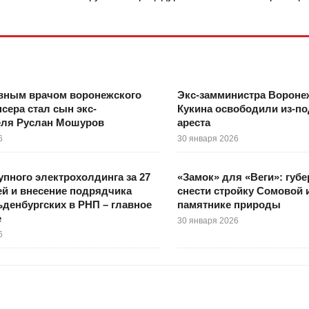
вным врачом воронежского
Экс-замминистра Вороне
сера стал сын экс-
Кукина освободили из-п
еля Руслан Мошуров
ареста
6
30 января 2026
упного электрохолдинга за 27
«Замок» для «Веги»: губе
й и внесение подрядчика
снести стройку Сомовой 
денбургских в РНП – главное
памятнике природы
е
30 января 2026
6