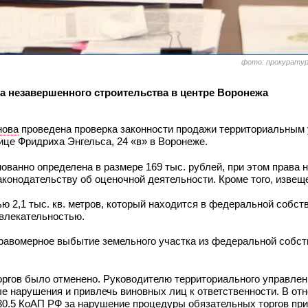
фото: прокуратур
а незавершенного строительства в центре Воронежа
нова
проведена проверка законности продажи территориальным
ице Фридриха Энгельса, 24 «в» в Воронеже.
ованно определена в размере 169 тыс. рублей, при этом права 
законодательству об оценочной деятельности. Кроме того, извещ
 2,1 тыс. кв. метров, который находится в федеральной собств
влекательностью.
равомерное выбытие земельного участка из федеральной собств
оргов было отменено. Руководителю территориального управле
е нарушения и привлечь виновных лиц к ответственности. В от
7.30.5 КоАП РФ за нарушение процедуры обязательных торгов пр