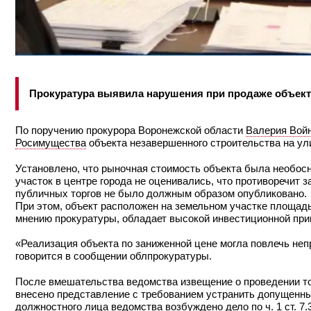
Прокуратура выявила нарушения при продаже объект
По поручению прокурора Воронежской области
Валерия Вой
Росимущества
объекта незавершенного строительства на ул
Установлено, что рыночная стоимость объекта была необосн
участок в центре города не оценивались, что противоречит 
публичных торгов не было должным образом опубликовано.
При этом, объект расположен на земельном участке площадью
мнению прокуратуры, обладает высокой инвестиционной при
«Реализация объекта по заниженной цене могла повлечь неп
говорится в сообщении облпрокуратуры.
После вмешательства ведомства извещение о проведении т
внесено представление с требованием устранить допущенны
должностного лица ведомства возбуждено дело по ч. 1 ст. 