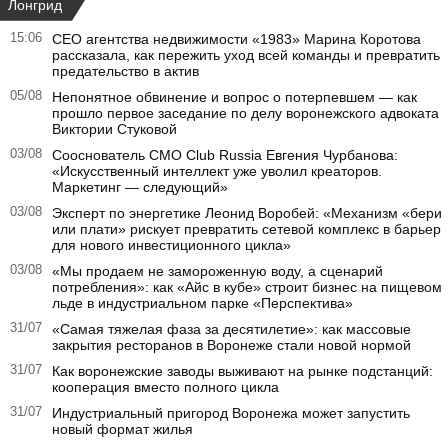
Лонгрид
15:06
CEO агентства недвижимости «1983» Марина Коротова
рассказала, как пережить уход всей команды и превратить
предательство в актив
05/08
Непонятное обвинение и вопрос о потерпевшем — как
прошло первое заседание по делу воронежского адвоката
Виктории Стуковой
03/08
Сооснователь CMO Club Russia Евгения Чурбанова:
«Искусственный интеллект уже уволил креаторов.
Маркетинг — следующий»
03/08
Эксперт по энергетике Леонид Воробей: «Механизм «бери
или плати» рискует превратить сетевой комплекс в барьер
для нового инвестиционного цикла»
03/08
«Мы продаем не замороженную воду, а сценарий
потребления»: как «Айс в кубе» строит бизнес на пищевом
льде в индустриальном парке «Перспектива»
31/07
«Самая тяжелая фаза за десятилетие»: как массовые
закрытия ресторанов в Воронеже стали новой нормой
31/07
Как воронежские заводы выживают на рынке подстанций:
кооперация вместо полного цикла
31/07
Индустриальный пригород Воронежа может запустить
новый формат жилья