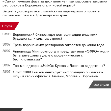
«Самая тяжелая фаза за десятилетие»: как массовые закрытия
ресторанов в Воронеже стали новой нормой
Segezha договорилась с китайскими партнерами о проекте
биохимкомплекса в Красноярском крае
Слухи
03/08
Воронежский бизнес ждет централизации властями
будущих капитальных строек?
30/07
Треть воронежских ресторанов закроется до конца года
30/07
Чиновница Минпромторга и представители «ЭФКО» могли
быть замешаны в деле о мошенничестве с
беспилотниками?
30/07
Топ-менеджеры «ЭФКО» Кустов и Ляшенко задержаны?
28/07
Слух: ЭФКО не комментирует информацию о «масках-
шоу» в своих офисах в Тамани, Москве и Воронеже
все слухи