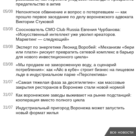
предательство в актив
05/08
Непонятное обвинение и вопрос о потерпевшем — как
прошло первое заседание по делу воронежского адвоката
Виктории Стуковой
03/08
Сооснователь CMO Club Russia Евгения Чурбанова:
«Искусственный интеллект уже уволил креаторов.
Маркетинг — следующий»
03/08
Эксперт по энергетике Леонид Воробей: «Механизм «бери
или плати» рискует превратить сетевой комплекс в барьер
для нового инвестиционного цикла»
03/08
«Мы продаем не замороженную воду, а сценарий
потребления»: как «Айс в кубе» строит бизнес на пищевом
льде в индустриальном парке «Перспектива»
31/07
«Самая тяжелая фаза за десятилетие»: как массовые
закрытия ресторанов в Воронеже стали новой нормой
31/07
Как воронежские заводы выживают на рынке подстанций:
кооперация вместо полного цикла
31/07
Индустриальный пригород Воронежа может запустить
новый формат жилья
все новости