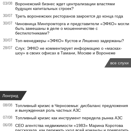
03/08
Воронежский бизнес ждет централизации властями
будущих капитальных строек?
30/07
Треть воронежских ресторанов закроется до конца года
30/07
Чиновница Минпромторга и представители «ЭФКО» могли
быть замешаны в деле о мошенничестве с
беспилотниками?
30/07
Топ-менеджеры «ЭФКО» Кустов и Ляшенко задержаны?
28/07
Слух: ЭФКО не комментирует информацию о «масках-
шоу» в своих офисах в Тамани, Москве и Воронеже
все слухи
Лонгрид
08/08
Топливный кризис в Черноземье: дисбаланс предложения
и вынужденная роль частных АЗС
07/08
Топливный кризис как инструмент передела рынка АЗС
06/08
CEO агентства недвижимости «1983» Марина Коротова
рассказала, как пережить уход всей команды и превратить