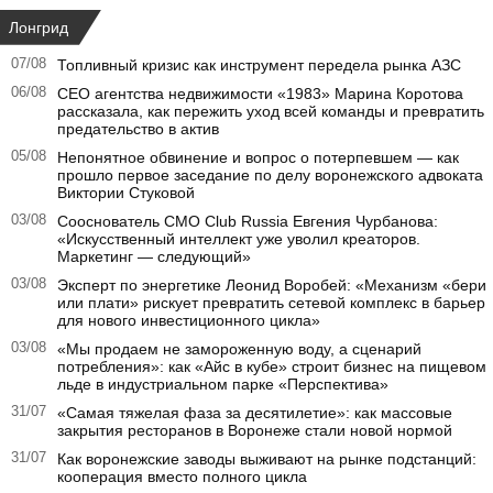
Лонгрид
07/08
Топливный кризис как инструмент передела рынка АЗС
06/08
CEO агентства недвижимости «1983» Марина Коротова
рассказала, как пережить уход всей команды и превратить
предательство в актив
05/08
Непонятное обвинение и вопрос о потерпевшем — как
прошло первое заседание по делу воронежского адвоката
Виктории Стуковой
03/08
Сооснователь CMO Club Russia Евгения Чурбанова:
«Искусственный интеллект уже уволил креаторов.
Маркетинг — следующий»
03/08
Эксперт по энергетике Леонид Воробей: «Механизм «бери
или плати» рискует превратить сетевой комплекс в барьер
для нового инвестиционного цикла»
03/08
«Мы продаем не замороженную воду, а сценарий
потребления»: как «Айс в кубе» строит бизнес на пищевом
льде в индустриальном парке «Перспектива»
31/07
«Самая тяжелая фаза за десятилетие»: как массовые
закрытия ресторанов в Воронеже стали новой нормой
31/07
Как воронежские заводы выживают на рынке подстанций:
кооперация вместо полного цикла