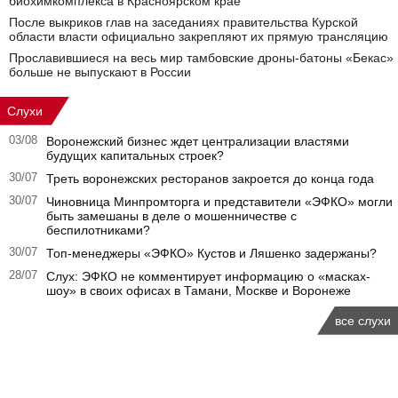
биохимкомплекса в Красноярском крае
После выкриков глав на заседаниях правительства Курской
области власти официально закрепляют их прямую трансляцию
Прославившиеся на весь мир тамбовские дроны-батоны «Бекас»
больше не выпускают в России
Слухи
03/08
Воронежский бизнес ждет централизации властями
будущих капитальных строек?
30/07
Треть воронежских ресторанов закроется до конца года
30/07
Чиновница Минпромторга и представители «ЭФКО» могли
быть замешаны в деле о мошенничестве с
беспилотниками?
30/07
Топ-менеджеры «ЭФКО» Кустов и Ляшенко задержаны?
28/07
Слух: ЭФКО не комментирует информацию о «масках-
шоу» в своих офисах в Тамани, Москве и Воронеже
все слухи