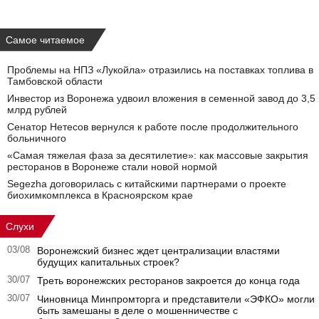
Самое читаемое
Проблемы на НПЗ «Лукойла» отразились на поставках топлива в
Тамбовской области
Инвестор из Воронежа удвоил вложения в семенной завод до 3,5
млрд рублей
Сенатор Нетесов вернулся к работе после продолжительного
больничного
«Самая тяжелая фаза за десятилетие»: как массовые закрытия
ресторанов в Воронеже стали новой нормой
Segezha договорилась с китайскими партнерами о проекте
биохимкомплекса в Красноярском крае
Слухи
03/08
Воронежский бизнес ждет централизации властями
будущих капитальных строек?
30/07
Треть воронежских ресторанов закроется до конца года
30/07
Чиновница Минпромторга и представители «ЭФКО» могли
быть замешаны в деле о мошенничестве с