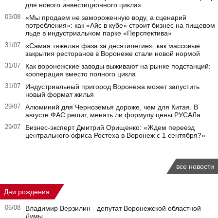
для нового инвестиционного цикла»
03/08
«Мы продаем не замороженную воду, а сценарий
потребления»: как «Айс в кубе» строит бизнес на пищевом
льде в индустриальном парке «Перспектива»
31/07
«Самая тяжелая фаза за десятилетие»: как массовые
закрытия ресторанов в Воронеже стали новой нормой
31/07
Как воронежские заводы выживают на рынке подстанций:
кооперация вместо полного цикла
31/07
Индустриальный пригород Воронежа может запустить
новый формат жилья
29/07
Алюминий для Черноземья дороже, чем для Китая. В
августе ФАС решит, менять ли формулу цены РУСАЛа
29/07
Бизнес-эксперт Дмитрий Орищенко: «Ждем переезд
центрального офиса Ростеха в Воронеж с 1 сентября?»
все новости
Дни рождения
06/08
Владимир Верзилин - депутат Воронежской областной
Думы