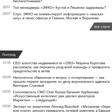
беспилотниками?
30/07
Топ-менеджеры «ЭФКО» Кустов и Ляшенко задержаны?
28/07
Слух: ЭФКО не комментирует информацию о «масках-
шоу» в своих офисах в Тамани, Москве и Воронеже
все слухи
Лонгрид
15:06
CEO агентства недвижимости «1983» Марина Коротова
рассказала, как пережить уход всей команды и превратить
предательство в актив
05/08
Непонятное обвинение и вопрос о потерпевшем — как
прошло первое заседание по делу воронежского адвоката
Виктории Стуковой
03/08
Сооснователь CMO Club Russia Евгения Чурбанова:
«Искусственный интеллект уже уволил креаторов.
Маркетинг — следующий»
03/08
Эксперт по энергетике Леонид Воробей: «Механизм «бери
или плати» рискует превратить сетевой комплекс в барьер