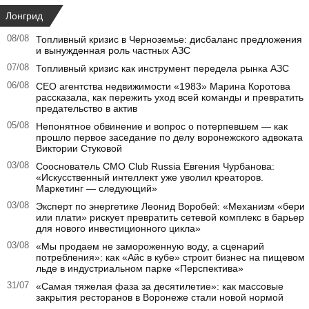
Лонгрид
08/08
Топливный кризис в Черноземье: дисбаланс предложения
и вынужденная роль частных АЗС
07/08
Топливный кризис как инструмент передела рынка АЗС
06/08
CEO агентства недвижимости «1983» Марина Коротова
рассказала, как пережить уход всей команды и превратить
предательство в актив
05/08
Непонятное обвинение и вопрос о потерпевшем — как
прошло первое заседание по делу воронежского адвоката
Виктории Стуковой
03/08
Сооснователь CMO Club Russia Евгения Чурбанова:
«Искусственный интеллект уже уволил креаторов.
Маркетинг — следующий»
03/08
Эксперт по энергетике Леонид Воробей: «Механизм «бери
или плати» рискует превратить сетевой комплекс в барьер
для нового инвестиционного цикла»
03/08
«Мы продаем не замороженную воду, а сценарий
потребления»: как «Айс в кубе» строит бизнес на пищевом
льде в индустриальном парке «Перспектива»
31/07
«Самая тяжелая фаза за десятилетие»: как массовые
закрытия ресторанов в Воронеже стали новой нормой