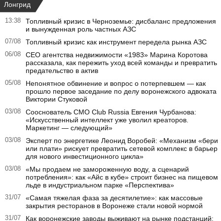
Лонгрид
13:38
Топливный кризис в Черноземье: дисбаланс предложения
и вынужденная роль частных АЗС
07/08
Топливный кризис как инструмент передела рынка АЗС
06/08
CEO агентства недвижимости «1983» Марина Коротова
рассказала, как пережить уход всей команды и превратить
предательство в актив
05/08
Непонятное обвинение и вопрос о потерпевшем — как
прошло первое заседание по делу воронежского адвоката
Виктории Стуковой
03/08
Сооснователь CMO Club Russia Евгения Чурбанова:
«Искусственный интеллект уже уволил креаторов.
Маркетинг — следующий»
03/08
Эксперт по энергетике Леонид Воробей: «Механизм «бери
или плати» рискует превратить сетевой комплекс в барьер
для нового инвестиционного цикла»
03/08
«Мы продаем не замороженную воду, а сценарий
потребления»: как «Айс в кубе» строит бизнес на пищевом
льде в индустриальном парке «Перспектива»
31/07
«Самая тяжелая фаза за десятилетие»: как массовые
закрытия ресторанов в Воронеже стали новой нормой
31/07
Как воронежские заводы выживают на рынке подстанций: