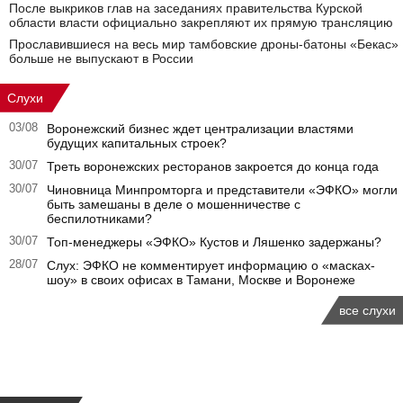
После выкриков глав на заседаниях правительства Курской
области власти официально закрепляют их прямую трансляцию
Прославившиеся на весь мир тамбовские дроны-батоны «Бекас»
больше не выпускают в России
Слухи
03/08
Воронежский бизнес ждет централизации властями
будущих капитальных строек?
30/07
Треть воронежских ресторанов закроется до конца года
30/07
Чиновница Минпромторга и представители «ЭФКО» могли
быть замешаны в деле о мошенничестве с
беспилотниками?
30/07
Топ-менеджеры «ЭФКО» Кустов и Ляшенко задержаны?
28/07
Слух: ЭФКО не комментирует информацию о «масках-
шоу» в своих офисах в Тамани, Москве и Воронеже
все слухи