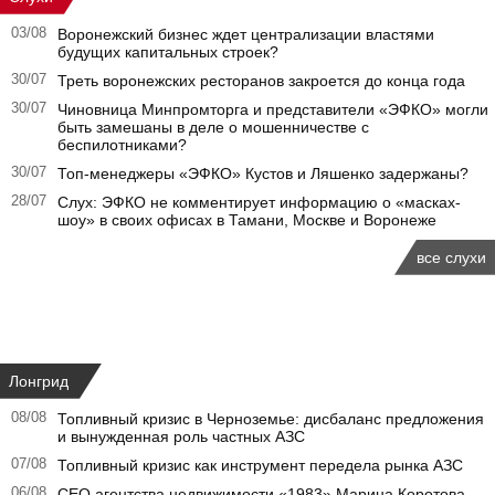
03/08
Воронежский бизнес ждет централизации властями
будущих капитальных строек?
30/07
Треть воронежских ресторанов закроется до конца года
30/07
Чиновница Минпромторга и представители «ЭФКО» могли
быть замешаны в деле о мошенничестве с
беспилотниками?
30/07
Топ-менеджеры «ЭФКО» Кустов и Ляшенко задержаны?
28/07
Слух: ЭФКО не комментирует информацию о «масках-
шоу» в своих офисах в Тамани, Москве и Воронеже
все слухи
Лонгрид
08/08
Топливный кризис в Черноземье: дисбаланс предложения
и вынужденная роль частных АЗС
07/08
Топливный кризис как инструмент передела рынка АЗС
06/08
CEO агентства недвижимости «1983» Марина Коротова