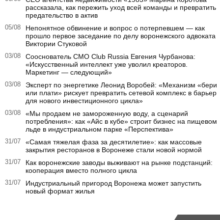
рассказала, как пережить уход всей команды и превратить
предательство в актив
05/08
Непонятное обвинение и вопрос о потерпевшем — как
прошло первое заседание по делу воронежского адвоката
Виктории Стуковой
03/08
Сооснователь CMO Club Russia Евгения Чурбанова:
«Искусственный интеллект уже уволил креаторов.
Маркетинг — следующий»
03/08
Эксперт по энергетике Леонид Воробей: «Механизм «бери
или плати» рискует превратить сетевой комплекс в барьер
для нового инвестиционного цикла»
03/08
«Мы продаем не замороженную воду, а сценарий
потребления»: как «Айс в кубе» строит бизнес на пищевом
льде в индустриальном парке «Перспектива»
31/07
«Самая тяжелая фаза за десятилетие»: как массовые
закрытия ресторанов в Воронеже стали новой нормой
31/07
Как воронежские заводы выживают на рынке подстанций:
кооперация вместо полного цикла
31/07
Индустриальный пригород Воронежа может запустить
новый формат жилья