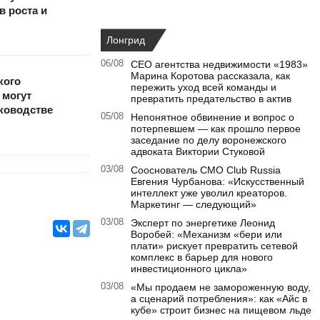
 роста и
Лонгрид
06/08
CEO агентства недвижимости «1983»
Марина Коротова рассказала, как
кого
пережить уход всей команды и
 могут
превратить предательство в актив
ководстве
05/08
Непонятное обвинение и вопрос о
потерпевшем — как прошло первое
заседание по делу воронежского
адвоката Виктории Стуковой
03/08
Сооснователь CMO Club Russia
Евгения Чурбанова: «Искусственный
интеллект уже уволил креаторов.
Маркетинг — следующий»
03/08
Эксперт по энергетике Леонид
Воробей: «Механизм «бери или
плати» рискует превратить сетевой
комплекс в барьер для нового
инвестиционного цикла»
03/08
«Мы продаем не замороженную воду,
а сценарий потребления»: как «Айс в
кубе» строит бизнес на пищевом льде