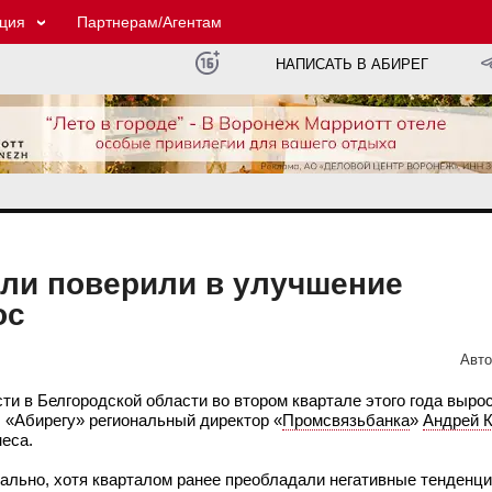
ция
Партнерам/Агентам
НАПИСАТЬ В АБИРЕГ
ли поверили в улучшение
ос
Авто
и в Белгородской области во втором квартале этого года вырос 
л «Абирегу» региональный директор «
Промсвязьбанка
»
Андрей 
неса.
льно, хотя кварталом ранее преобладали негативные тенденции