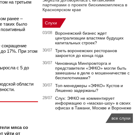
Segezha договорилась с китайскими
том на третьем
партнерами о проекте биохимкомплекса в
Красноярском крае
лом ранее –
Слухи
е таких было
 позитивный
03/08
Воронежский бизнес ждет
централизации властями будущих
капитальных строек?
е сокращение
30/07
Треть воронежских ресторанов
 до 17%. При этом
закроется до конца года
30/07
Чиновница Минпромторга и
ыросла с 5 до
представители «ЭФКО» могли быть
замешаны в деле о мошенничестве с
беспилотниками?
ородской области
30/07
Топ-менеджеры «ЭФКО» Кустов и
вности.
Ляшенко задержаны?
28/07
Слух: ЭФКО не комментирует
информацию о «масках-шоу» в своих
офисах в Тамани, Москве и Воронеже
все слухи
тели мяса со
т уйти от