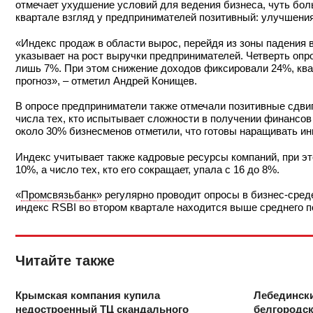
отмечает ухудшение условий для ведения бизнеса, чуть боль
квартале взгляд у предпринимателей позитивный: улучшения
«Индекс продаж в области вырос, перейдя из зоны падения в 
указывает на рост выручки предпринимателей. Четверть оп
лишь 7%. При этом снижение доходов фиксировали 24%, ква
прогноз», – отметил Андрей Конищев.
В опросе предприниматели также отмечали позитивные сдвиг
числа тех, кто испытывает сложности в получении финансов 
около 30% бизнесменов отметили, что готовы наращивать инв
Индекс учитывает также кадровые ресурсы компаний, при эт
10%, а число тех, кто его сокращает, упала с 16 до 8%.
«
Промсвязьбанк
» регулярно проводит опросы в бизнес-среде
индекс RSBI во втором квартале находится выше среднего п
Читайте также
Крымская компания купила
Лебединск
недостроенный ТЦ скандального
белгородск