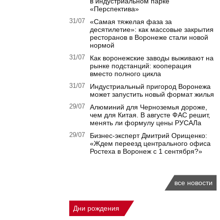
в индустриальном парке
«Перспектива»
31/07
«Самая тяжелая фаза за
десятилетие»: как массовые закрытия
ресторанов в Воронеже стали новой
нормой
31/07
Как воронежские заводы выживают на
рынке подстанций: кооперация
вместо полного цикла
31/07
Индустриальный пригород Воронежа
может запустить новый формат жилья
29/07
Алюминий для Черноземья дороже,
чем для Китая. В августе ФАС решит,
менять ли формулу цены РУСАЛа
29/07
Бизнес-эксперт Дмитрий Орищенко:
«Ждем переезд центрального офиса
Ростеха в Воронеж с 1 сентября?»
все новости
Дни рождения