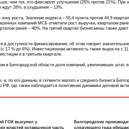
ше, чем тех, кто фиксирует улучшения (25% против 21%). При э
 ждут 28%, а ухудшения – 13%.
зону роста. Значение индекса – 55,4 пункта против 44,9 кварта
рошенных компаний МСБ отметили рост выручки, кварталом ране
рталом ранее – 40%. На третий квартал бизнесмены также дают
и в доступности финансирования, об этом говорит значительно
(с 17 % до 6%). Инвестиционная активность также выросла с 11
естиции и в третьем квартале.
ом в Белгородской области доля компаний, увеличивших штат, в
, и, по его данным, в сегменте малого и среднего бизнеса Белг
о РФ, где также наблюдается позитивная динамика деловой акти
ий ГОК выкупил у
Белгородские производи
их властей оставшуюся часть
следующего года обещаю