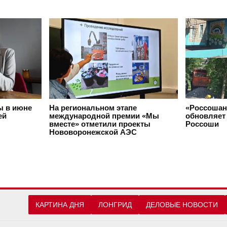
ы в июне
На региональном этапе
«Россошан
ей
международной премии «Мы
обновляет 
вместе» отметили проекты
Россоши
Нововоронежской АЭС
КАРТИНА ДНЯ
ЛОНГРИД
ДЕЛОВЫЕ НОВОСТИ