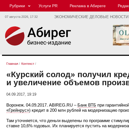
Рубрики
Услуги PR
Реклама в Абиреге
Редак
07 августа 2026,
17:32
ЭКОНОМИЧЕСКИЕ ДЕЛОВЫЕ НОВОСТИ
Главная
/
Контекст
/
«Курский солод» получил кре
и увеличение объемов произ
04.09.2017, 19:19
Воронеж. 04.09.2017. ABIREG.RU –
Банк ВТБ
при гарантийно
«Грейнрус»
) кредит в 200 млн рублей на модернизацию про
Там уточняется, что деньги выделены по программе стимули
ставке 10,6% годовых. Их планируется пустить на модерниз