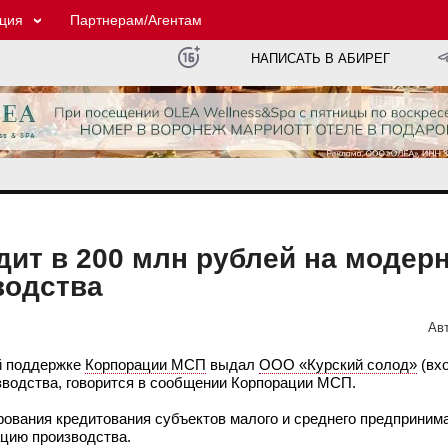
ция
Партнерам/Агентам
НАПИСАТЬ В АБИРЕГ
дит в 200 млн рублей на модер
водства
Авт
й поддержке
Корпорации МСП
выдал
ООО «Курский солод»
(вх
изводства, говорится в сообщении Корпорации МСП.
рования кредитования субъектов малого и среднего предприним
ацию производства.