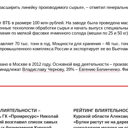
асширить линейку производимого сырья», – отметил генеральн
от ВТБ в размере 100 млн рублей. На заводе была проведена м
енные технологии обработки сырья и начать выпуск специальн
иния по мелкой фасовке ячменного солода (мешки по 25 и 50 кг)
вляет 70 тыс. тонн в год. Мощности для хранения – 46 тыс. тон
промышленного комплекса России и экспортирует ее во Вьетнам
ано в Москве в 2012 году. Основной вид деятельности – произв
принадлежат
Владиславу Чернову
, 39% –
Евгению Белинченко
. Ф
ВЛИЯТЕЛЬНОСТИ –
РЕЙТИНГ ВЛИЯТЕЛЬНОСТ
ь ГК «Промресурс» Николай
Курской области Алекса
й возглавил список самых
«Булки растут не на дерев
ых бизнесменов Курской
шоколадное молоко не о