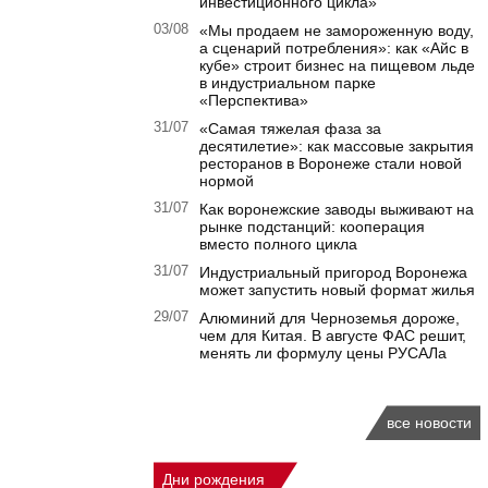
инвестиционного цикла»
03/08
«Мы продаем не замороженную воду,
а сценарий потребления»: как «Айс в
кубе» строит бизнес на пищевом льде
в индустриальном парке
«Перспектива»
31/07
«Самая тяжелая фаза за
десятилетие»: как массовые закрытия
ресторанов в Воронеже стали новой
нормой
31/07
Как воронежские заводы выживают на
рынке подстанций: кооперация
вместо полного цикла
31/07
Индустриальный пригород Воронежа
может запустить новый формат жилья
29/07
Алюминий для Черноземья дороже,
чем для Китая. В августе ФАС решит,
менять ли формулу цены РУСАЛа
все новости
Дни рождения