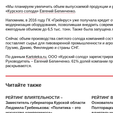
«Мы планируем увеличить объем выпускаемой продукции и р
«
Курского солода
»
Евгений Белинченко
.
Напомним, в 2016 году ГК «Грейнрус» уже получала кредит 
модернизация оборудования, позволившая внедрить соврем
ежегодным объемом до 6,5 тыс. тонн. Также была запущена л
Сейчас объем производства светлого солода компанией соста
поставляет сырье для пивоваренной промышленности и агро
Грузию, Данию, Финляндию и страны СНГ.
По данным
Kartoteka.ru
, ООО «Курский солод» зарегистриров
Руководитель – Евгений Белинченко. 61% долей компании 
раскрываются.
Читайте также
РЕЙТИНГ ВЛИЯТЕЛЬНОСТИ –
РЕЙТИНГ 
Заместитель губернатора Курской области
Основател
Людмила Гребенькова: «Политика – это
Полторацки
искусство компромисса»
влиятельн