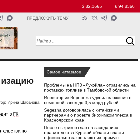
$ 82.1665
€ 94.8366
ПРЕДЛОЖИТЬ ТЕМУ
Самое читаемое
низацию
Проблемы на НПЗ «Лукойла» отразились на
поставках топлива в Тамбовской области
Инвестор из Воронежа удвоил вложения в
семенной завод до 3,5 млрд рублей
ор:
Ирина Шабанова
Segezha договорилась с китайскими
одит в
ГК
партнерами о проекте биохимкомплекса в
Красноярском крае
После выкриков глав на заседаниях
ательства по
правительства Курской области власти
официально закрепляют их прямую