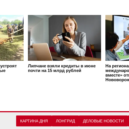
оустроят
Липчане взяли кредиты в июне
На регион
вые
почти на 15 млрд рублей
междунаро
вместе» о
Нововорон
КАРТИНА ДНЯ
ЛОНГРИД
ДЕЛОВЫЕ НОВОСТИ