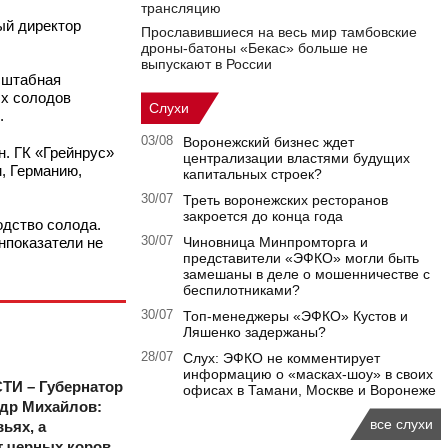
трансляцию
ый директор
Прославившиеся на весь мир тамбовские
дроны-батоны «Бекас» больше не
выпускают в России
асштабная
ых солодов
Слухи
.
03/08
Воронежский бизнес ждет
н. ГК «Грейнрус»
централизации властями будущих
, Германию,
капитальных строек?
30/07
Треть воронежских ресторанов
закроется до конца года
одство солода.
инпоказатели не
30/07
Чиновница Минпромторга и
представители «ЭФКО» могли быть
замешаны в деле о мошенничестве с
беспилотниками?
30/07
Топ-менеджеры «ЭФКО» Кустов и
Ляшенко задержаны?
28/07
Слух: ЭФКО не комментирует
информацию о «масках-шоу» в своих
И – Губернатор
офисах в Тамани, Москве и Воронеже
ндр Михайлов:
все слухи
ьях, а
т черных коров