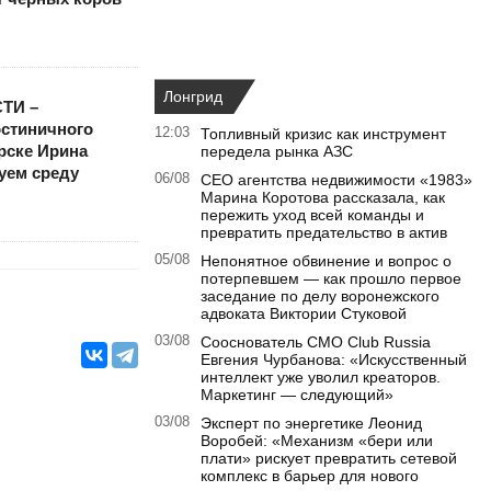
Лонгрид
ТИ –
остиничного
12:03
Топливный кризис как инструмент
рске Ирина
передела рынка АЗС
уем среду
06/08
CEO агентства недвижимости «1983»
Марина Коротова рассказала, как
пережить уход всей команды и
превратить предательство в актив
05/08
Непонятное обвинение и вопрос о
потерпевшем — как прошло первое
заседание по делу воронежского
адвоката Виктории Стуковой
03/08
Сооснователь CMO Club Russia
Евгения Чурбанова: «Искусственный
интеллект уже уволил креаторов.
Маркетинг — следующий»
03/08
Эксперт по энергетике Леонид
Воробей: «Механизм «бери или
плати» рискует превратить сетевой
комплекс в барьер для нового