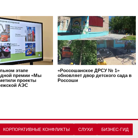
альном этапе
«Россошанское ДРСУ № 1»
дной премии «Мы
обновляет двор детского сада в
тметили проекты
Россоши
ежской АЭС
КОРПОРАТИВНЫЕ КОНФЛИКТЫ
СЛУХИ
БИЗНЕС-ГИД