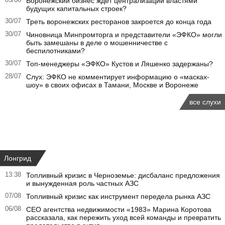
Воронежский бизнес ждет централизации властями
будущих капитальных строек?
30/07
Треть воронежских ресторанов закроется до конца года
30/07
Чиновница Минпромторга и представители «ЭФКО» могли
быть замешаны в деле о мошенничестве с
беспилотниками?
30/07
Топ-менеджеры «ЭФКО» Кустов и Ляшенко задержаны?
28/07
Слух: ЭФКО не комментирует информацию о «масках-
шоу» в своих офисах в Тамани, Москве и Воронеже
все слухи
Лонгрид
13:38
Топливный кризис в Черноземье: дисбаланс предложения
и вынужденная роль частных АЗС
07/08
Топливный кризис как инструмент передела рынка АЗС
06/08
CEO агентства недвижимости «1983» Марина Коротова
рассказала, как пережить уход всей команды и превратить