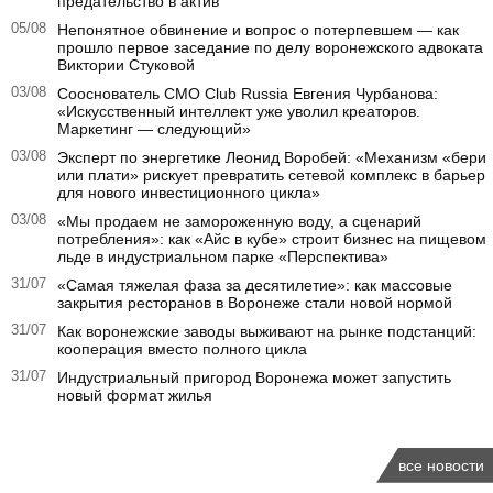
предательство в актив
05/08
Непонятное обвинение и вопрос о потерпевшем — как
прошло первое заседание по делу воронежского адвоката
Виктории Стуковой
03/08
Сооснователь CMO Club Russia Евгения Чурбанова:
«Искусственный интеллект уже уволил креаторов.
Маркетинг — следующий»
03/08
Эксперт по энергетике Леонид Воробей: «Механизм «бери
или плати» рискует превратить сетевой комплекс в барьер
для нового инвестиционного цикла»
03/08
«Мы продаем не замороженную воду, а сценарий
потребления»: как «Айс в кубе» строит бизнес на пищевом
льде в индустриальном парке «Перспектива»
31/07
«Самая тяжелая фаза за десятилетие»: как массовые
закрытия ресторанов в Воронеже стали новой нормой
31/07
Как воронежские заводы выживают на рынке подстанций:
кооперация вместо полного цикла
31/07
Индустриальный пригород Воронежа может запустить
новый формат жилья
все новости