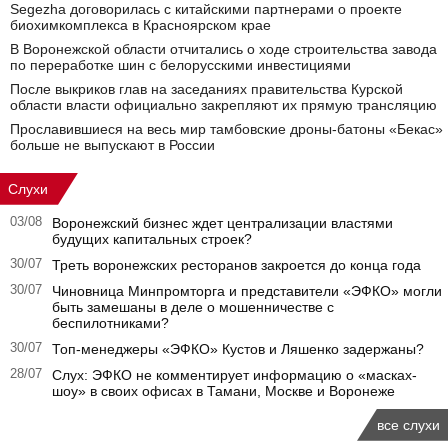
Segezha договорилась с китайскими партнерами о проекте
биохимкомплекса в Красноярском крае
В Воронежской области отчитались о ходе строительства завода
по переработке шин с белорусскими инвестициями
После выкриков глав на заседаниях правительства Курской
области власти официально закрепляют их прямую трансляцию
Прославившиеся на весь мир тамбовские дроны-батоны «Бекас»
больше не выпускают в России
Слухи
03/08
Воронежский бизнес ждет централизации властями
будущих капитальных строек?
30/07
Треть воронежских ресторанов закроется до конца года
30/07
Чиновница Минпромторга и представители «ЭФКО» могли
быть замешаны в деле о мошенничестве с
беспилотниками?
30/07
Топ-менеджеры «ЭФКО» Кустов и Ляшенко задержаны?
28/07
Слух: ЭФКО не комментирует информацию о «масках-
шоу» в своих офисах в Тамани, Москве и Воронеже
все слухи