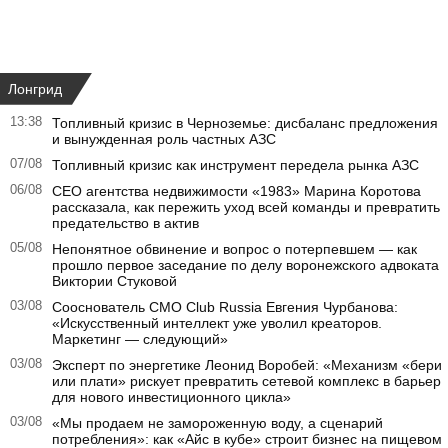
Лонгрид
13:38
Топливный кризис в Черноземье: дисбаланс предложения
и вынужденная роль частных АЗС
07/08
Топливный кризис как инструмент передела рынка АЗС
06/08
CEO агентства недвижимости «1983» Марина Коротова
рассказала, как пережить уход всей команды и превратить
предательство в актив
05/08
Непонятное обвинение и вопрос о потерпевшем — как
прошло первое заседание по делу воронежского адвоката
Виктории Стуковой
03/08
Сооснователь CMO Club Russia Евгения Чурбанова:
«Искусственный интеллект уже уволил креаторов.
Маркетинг — следующий»
03/08
Эксперт по энергетике Леонид Воробей: «Механизм «бери
или плати» рискует превратить сетевой комплекс в барьер
для нового инвестиционного цикла»
03/08
«Мы продаем не замороженную воду, а сценарий
потребления»: как «Айс в кубе» строит бизнес на пищевом