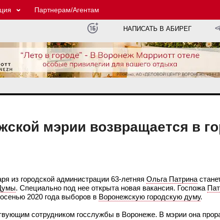
ция
Партнерам/Агентам
НАПИСАТЬ В АБИРЕГ
ской мэрии возвращается в г
аря из городской администрации 63-летняя
Ольга Патрина
стане
Думы
. Специально под нее открыта новая вакансия. Госпожа
Пат
осенью 2020 года выборов в
Воронежскую городскую думу
.
твующим сотрудником госслужбы в Воронеже. В мэрии она прора