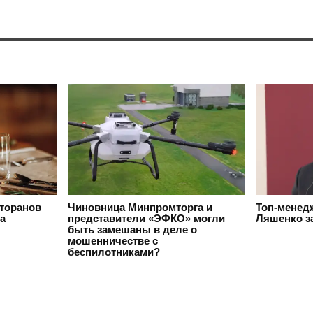
сторанов
Чиновница Минпромторга и
Топ-менед
да
представители «ЭФКО» могли
Ляшенко з
быть замешаны в деле о
мошенничестве с
беспилотниками?