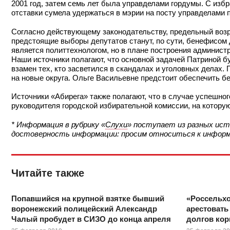
2001 год, затем семь лет была управделами гордумы. С изб
отставки сумела удержаться в мэрии на посту управделами 
Согласно действующему законодательству, предельный возр
предстоящие выборы депутатов станут, по сути, бенефисом
является политтехнологом, но в плане построения администр
Наши источники полагают, что основной задачей Патриной б
взамен тех, кто засветился в скандалах и уголовных делах
на новые округа. Ольге Васильевне предстоит обеспечить б
Источники «Абирега» также полагают, что в случае успешно
руководителя городской избирательной комиссии, на котору
* Информация в рубрику «
Слухи
» поступает из разных ист
достоверность информации: просим относиться к информац
Читайте также
Попавшийся на крупной взятке бывший
«Россельхо
воронежский полицейский Александр
арестовать
Чалый пробудет в СИЗО до конца апреля
долгов кор