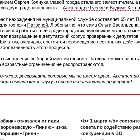
ранием
Сергея Колиуха
главой города стала его заместителем, а 
при двух градоначальниках –
Александре Гусеве
и
Вадиме Кстен
аст нахождения на муниципальной службе составляет 65 лет. 
 для госпожи
Патриной
. Любопытно, что сама Ольга Васильевна 
ативной работы с ней среди городских чиновников мало кто мож
удет возвращение в депутатский корпус проверенных депутатов
. При этом, очевидно, состоится перемещение нескольких дейст
езболезненность этого процесса.
го выполнения выборной миссии госпожа Патрина сможет занять
ю возрастные ограничения не распространяются.
очников, раскрывать которые мы не имеем права. Агентство
ии именно как к слуху и при ее использовании проверять!
збанк» отказался от идеи
<b> 1 марта </b> состоит
 воронежскую «Линию» из-за
совета по содействию ра
порации «Гринн»
конкуренции в ВО