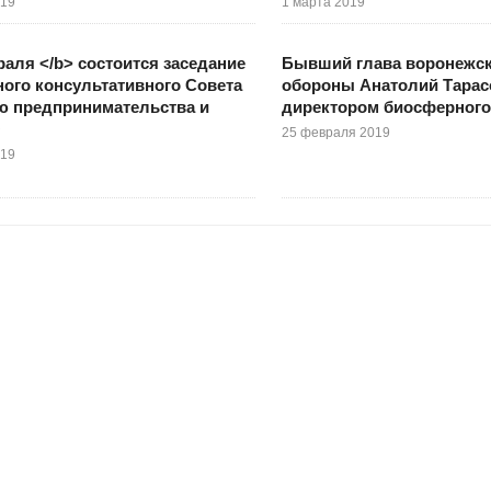
019
1 марта 2019
раля </b> состоится заседание
Бывший глава воронежск
ого консультативного Совета
обороны Анатолий Тарас
ю предпринимательства и
директором биосферного
О
25 февраля 2019
019