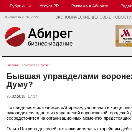
Рубрики
Услуги PR
Реклама в Абиреге
Редак
06 августа 2026,
22:22
ЭКОНОМИЧЕСКИЕ ДЕЛОВЫЕ НОВОСТИ
Главная
/
Контекст
/
Слухи
/
Бывшая управделами воронеж
Думу?
25.02.2019, 17:17
По сведениям источников «Абирега», уволенная в конце янв
руководителя одного из управлений воронежской городской
сосредоточится на организационных моментах предстоящих 
Ольга Патрина до своей отставки являлась старейшим дейс