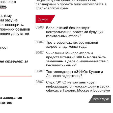
Segezha договорилась с китайскими
после его
партнерами о проекте биохимкомплекса в
ине
.
Красноярском крае
Поэтому
Слухи
ни разу не
ет поспорить.
03/08
Воронежский бизнес ждет
 прежних созывов
централизации властями будущих
вующих депутатов
капитальных строек?
30/07
Треть воронежских ресторанов
закроется до конца года
 пост
30/07
Чиновница Минпромторга и
представители «ЭФКО» могли быть
 не отвечает за
замешаны в деле о мошенничестве с
беспилотниками?
30/07
Топ-менеджеры «ЭФКО» Кустов и
Ляшенко задержаны?
28/07
Слух: ЭФКО не комментирует
информацию о «масках-шоу» в своих
офисах в Тамани, Москве и Воронеже
ся заседание
все слухи
звитию