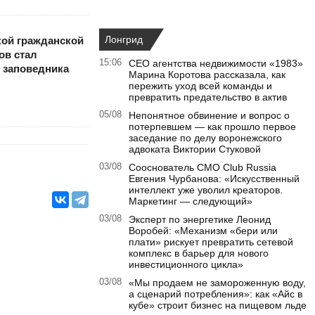
Лонгрид
ой гражданской
ов стал
15:06
CEO агентства недвижимости «1983»
 заповедника
Марина Коротова рассказала, как
пережить уход всей команды и
превратить предательство в актив
05/08
Непонятное обвинение и вопрос о
потерпевшем — как прошло первое
заседание по делу воронежского
адвоката Виктории Стуковой
03/08
Сооснователь CMO Club Russia
Евгения Чурбанова: «Искусственный
интеллект уже уволил креаторов.
Маркетинг — следующий»
03/08
Эксперт по энергетике Леонид
Воробей: «Механизм «бери или
плати» рискует превратить сетевой
комплекс в барьер для нового
инвестиционного цикла»
03/08
«Мы продаем не замороженную воду,
а сценарий потребления»: как «Айс в
кубе» строит бизнес на пищевом льде