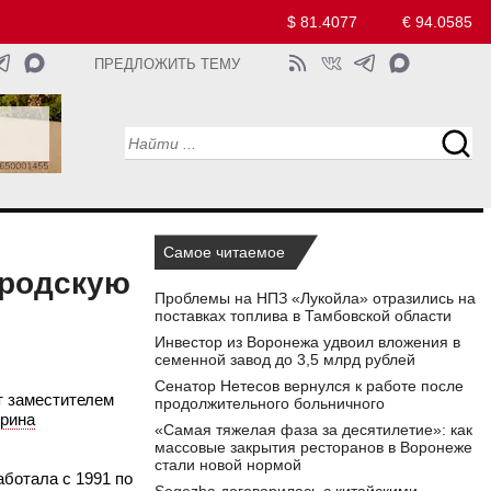
$ 81.4077
€ 94.0585
ПРЕДЛОЖИТЬ ТЕМУ
Самое читаемое
ородскую
Проблемы на НПЗ «Лукойла» отразились на
поставках топлива в Тамбовской области
Инвестор из Воронежа удвоил вложения в
семенной завод до 3,5 млрд рублей
Сенатор Нетесов вернулся к работе после
т заместителем
продолжительного больничного
рина
«Самая тяжелая фаза за десятилетие»: как
массовые закрытия ресторанов в Воронеже
стали новой нормой
ботала с 1991 по