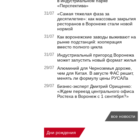
в индустриальном парке
«Перспектива»
31/07
«Самая тяжелая фаза за
десятилетие»: как массовые закрытия
ресторанов в Воронеже стали новой
нормой
31/07
Как воронежские заводы выживают на
рынке подстанций: кооперация
вместо полного цикла
31/07
Индустриальный пригород Воронежа
может запустить новый формат жилья
29/07
Алюминий для Черноземья дороже,
чем для Китая. В августе ФАС решит,
менять ли формулу цены РУСАЛа
29/07
Бизнес-эксперт Дмитрий Орищенко:
«Ждем переезд центрального офиса
Ростеха в Воронеж с 1 сентября?»
все новости
Дни рождения