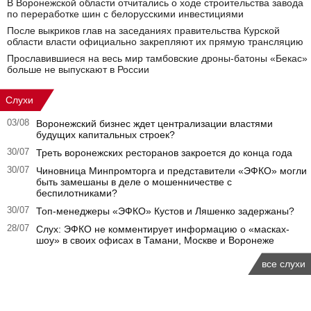
В Воронежской области отчитались о ходе строительства завода
по переработке шин с белорусскими инвестициями
После выкриков глав на заседаниях правительства Курской
области власти официально закрепляют их прямую трансляцию
Прославившиеся на весь мир тамбовские дроны-батоны «Бекас»
больше не выпускают в России
Слухи
03/08
Воронежский бизнес ждет централизации властями
будущих капитальных строек?
30/07
Треть воронежских ресторанов закроется до конца года
30/07
Чиновница Минпромторга и представители «ЭФКО» могли
быть замешаны в деле о мошенничестве с
беспилотниками?
30/07
Топ-менеджеры «ЭФКО» Кустов и Ляшенко задержаны?
28/07
Слух: ЭФКО не комментирует информацию о «масках-
шоу» в своих офисах в Тамани, Москве и Воронеже
все слухи