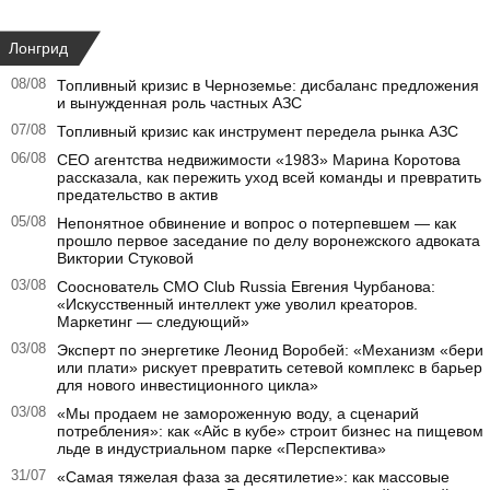
Лонгрид
08/08
Топливный кризис в Черноземье: дисбаланс предложения
и вынужденная роль частных АЗС
07/08
Топливный кризис как инструмент передела рынка АЗС
06/08
CEO агентства недвижимости «1983» Марина Коротова
рассказала, как пережить уход всей команды и превратить
предательство в актив
05/08
Непонятное обвинение и вопрос о потерпевшем — как
прошло первое заседание по делу воронежского адвоката
Виктории Стуковой
03/08
Сооснователь CMO Club Russia Евгения Чурбанова:
«Искусственный интеллект уже уволил креаторов.
Маркетинг — следующий»
03/08
Эксперт по энергетике Леонид Воробей: «Механизм «бери
или плати» рискует превратить сетевой комплекс в барьер
для нового инвестиционного цикла»
03/08
«Мы продаем не замороженную воду, а сценарий
потребления»: как «Айс в кубе» строит бизнес на пищевом
льде в индустриальном парке «Перспектива»
31/07
«Самая тяжелая фаза за десятилетие»: как массовые