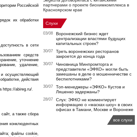
Segezha договорилась с китайскими
партнерами о проекте биохимкомплекса в
рритории Российской
Красноярском крае
рядок их обработки
Слухи
03/08
Воронежский бизнес ждет
централизации властями будущих
капитальных строек?
доступность в сети
30/07
Треть воронежских ресторанов
льзованием средств
закроется до конца года
хранение, уточнение
30/07
Чиновница Минпромторга и
рование, удаление,
представители «ЭФКО» могли быть
замешаны в деле о мошенничестве с
й и осуществляющий
беспилотниками?
обработке, действия
30/07
Топ-менеджеры «ЭФКО» Кустов и
tps://abireg.ru/.
Ляшенко задержаны?
28/07
Слух: ЭФКО не комментирует
информацию о «масках-шоу» в своих
офисах в Тамани, Москве и Воронеже
сайт, а также сбора
все слухи
шения конклюдентных
айта; файлы cookie,