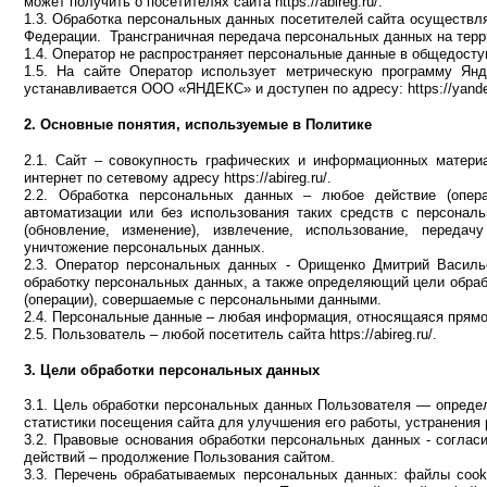
может получить о посетителях сайта https://abireg.ru/.
1.3. Обработка персональных данных посетителей сайта осуществл
Федерации. Трансграничная передача персональных данных на терр
1.4. Оператор не распространяет персональные данные в общедосту
1.5. На сайте Оператор использует метрическую программу Ян
устанавливается ООО «ЯНДЕКС» и доступен по адресу: https://yandex.r
2. Основные понятия, используемые в Политике
2.1. Сайт – совокупность графических и информационных матери
интернет по сетевому адресу https://abireg.ru/.
2.2. Обработка персональных данных – любое действие (опера
автоматизации или без использования таких средств с персональ
(обновление, изменение), извлечение, использование, передачу
уничтожение персональных данных.
2.3. Оператор персональных данных - Орищенко Дмитрий Василь
обработку персональных данных, а также определяющий цели обраб
(операции), совершаемые с персональными данными.
2.4. Персональные данные – любая информация, относящаяся прямо и
2.5. Пользователь – любой посетитель сайта https://abireg.ru/.
3. Цели обработки персональных данных
3.1. Цель обработки персональных данных Пользователя — определе
статистики посещения сайта для улучшения его работы, устранения 
3.2. Правовые основания обработки персональных данных - согла
действий – продолжение Пользования сайтом.
3.3. Перечень обрабатываемых персональных данных: файлы cooki