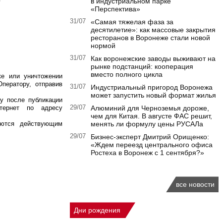
в индустриальном парке
«Перспектива»
31/07
«Самая тяжелая фаза за
десятилетие»: как массовые закрытия
ресторанов в Воронеже стали новой
нормой
31/07
Как воронежские заводы выживают на
рынке подстанций: кооперация
вместо полного цикла
ке или уничтожении
ператору, отправив
31/07
Индустриальный пригород Воронежа
может запустить новый формат жилья
лу после публикации
тернет по адресу
29/07
Алюминий для Черноземья дороже,
чем для Китая. В августе ФАС решит,
уются действующим
менять ли формулу цены РУСАЛа
29/07
Бизнес-эксперт Дмитрий Орищенко:
«Ждем переезд центрального офиса
Ростеха в Воронеж с 1 сентября?»
все новости
Дни рождения