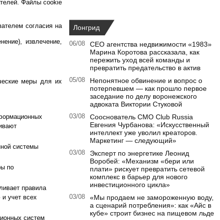
телей. Файлы cookie
вателем согласия на
Лонгрид
нение), извлечение,
06/08
CEO агентства недвижимости «1983»
Марина Коротова рассказала, как
пережить уход всей команды и
превратить предательство в актив
05/08
Непонятное обвинение и вопрос о
ческие меры для их
потерпевшем — как прошло первое
заседание по делу воронежского
адвоката Виктории Стуковой
нформационных
03/08
Сооснователь CMO Club Russia
Евгения Чурбанова: «Искусственный
ивают
интеллект уже уволил креаторов.
Маркетинг — следующий»
нной системы
03/08
Эксперт по энергетике Леонид
Воробей: «Механизм «бери или
ры по
плати» рискует превратить сетевой
комплекс в барьер для нового
инвестиционного цикла»
ливает правила
 и учет всех
03/08
«Мы продаем не замороженную воду,
а сценарий потребления»: как «Айс в
кубе» строит бизнес на пищевом льде
ционных систем