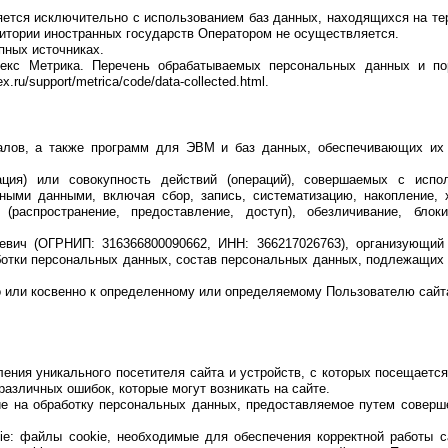
яется исключительно с использованием баз данных, находящихся на те
итории иностранных государств Оператором не осуществляется.
пных источниках.
декс Метрика. Перечень обрабатываемых персональных данных и по
u/support/metrica/code/data-collected.html.
алов, а также программ для ЭВМ и баз данных, обеспечивающих их 
ция) или совокупность действий (операций), совершаемых с испо
ными данными, включая сбор, запись, систематизацию, накопление, 
 (распространение, предоставление, доступ), обезличивание, блоки
евич (ОГРНИП: 316366800090662, ИНН: 366217026763), организующи
отки персональных данных, состав персональных данных, подлежащих 
ли косвенно к определенному или определяемому Пользователю сайта ht
ния уникального посетителя сайта и устройств, с которых посещается 
различных ошибок, которые могут возникать на сайте.
сие на обработку персональных данных, предоставляемое путем совер
e: файлы cookie, необходимые для обеспечения корректной работы с