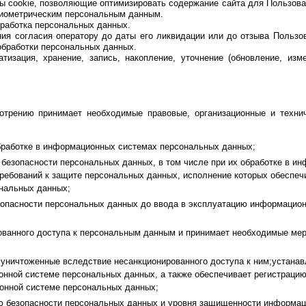
ы cookie, позволяющие оптимизировать содержание сайта для Пользова
биометрическим персональным данным.
бработка персональных данных.
ния согласия оператору до даты его ликвидации или до отзыва Пользо
обработки персональных данных.
изация, хранение, запись, накопление, уточнение (обновление, изме
отрению принимает необходимые правовые, организационные и техни
бработке в информационных системах персональных данных;
 безопасности персональных данных, в том числе при их обработке в и
ребований к защите персональных данных, исполнение которых обеспеч
нальных данных;
опасности персональных данных до ввода в эксплуатацию информацио
ованного доступа к персональным данным и принимает необходимые ме
уничтоженные вследствие несанкционированного доступа к ним;устанав
ной системе персональных данных, а также обеспечивает регистрацию
онной системе персональных данных;
ю безопасности персональных данных и уровня защищенности информа