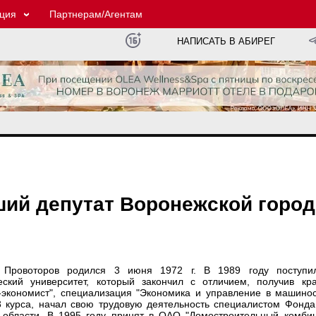
ция
Партнерам/Агентам
НАПИСАТЬ В АБИРЕГ
ший депутат Воронежской город
ч Провоторов родился 3 июня 1972 г. В 1989 году поступи
ческий университет, который закончил с отличием, получив к
-экономист", специализация "Экономика и управление в машино
3 курса, начал свою трудовую деятельность специалистом Фонда
области. В 1995 году принят в ОАО "Домостроительный комбин