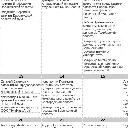
Татьяна Гордеева -
Дмитрий Чебряков
Ольга Ортина -
почетный гражданин
-управляющий липецким
заместитель председателя
Воронежской области
отделением Банка России
Комитета Воронежской
областной Думы по
Владимир Верзилин -
физической культуре и
депутат Воронежской
спорту
областной Думы
Любовь Третьякова -
замглавы Тамбовской
области , министра
финансов Тамбовской
области
Владимир Тулупов - декан
факультета журналистики
Воронежского
государственного
университета
Владимир Михайленко -
председатель правления
Воронежской региональной
организации РСВА
13
14
15
Евгений Бажанов -
Константин Полежаев -
Ал
заместитель председателя
бывший заместитель
бы
правительства
губернатора Белгородской
во
Воронежской области
области - начальник
"А
департамента жилищно-
Пр
Александр Рыбенко - экс-
коммунального хозяйства
депутат Воронежской
Се
Белгородской области
областной Думы,
ад
исполнительный директор
Виктор Шевцов - почетный
Ос
ООО "ЭкоНиваАгро"
гражданин Воронежской
му
области
Во
20
21
22
Александр Агибалов - экс-
Андрей Пахольченко -
Сергей Канищев -
Во