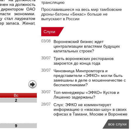
трансляцию
начен на должность
м директором ОАО
Прославившиеся на весь мир тамбовские
ласти экономики.
дроны-батоны «Бекас» больше не
ду стал лауреатом
выпускают в России
ер запаса. Женат,
Слухи
03/08
Воронежский бизнес ждет
централизации властями будущих
капитальных строек?
30/07
Треть воронежских ресторанов
закроется до конца года
30/07
Чиновница Минпромторга и
представители «ЭФКО» могли быть
замешаны в деле о мошенничестве с
беспилотниками?
30/07
Топ-менеджеры «ЭФКО» Кустов и
Вс
Ляшенко задержаны?
2
28/07
Слух: ЭФКО не комментирует
информацию о «масках-шоу» в своих
офисах в Тамани, Москве и Воронеже
все слухи
9