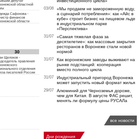
инвестиционного цикла»
бывший депутат
ронежской областной
мы
03/08
«Мы продаем не замороженную воду,
а сценарий потребления»: как «Айс в
дежда Сафонова -
нистр финансов
кубе» строит бизнес на пищевом льде
ронежской области
в индустриальном парке
«Перспектива»
31/07
«Самая тяжелая фаза за
десятилетие»: как массовые закрытия
ресторанов в Воронеже стали новой
нормой
30
ан Щелоков -
31/07
Как воронежские заводы выживают на
едседатель правления
рынке подстанций: кооперация
ронежского
гионального отделения
вместо полного цикла
юза писателей России
31/07
Индустриальный пригород Воронежа
может запустить новый формат жилья
29/07
Алюминий для Черноземья дороже,
чем для Китая. В августе ФАС решит,
менять ли формулу цены РУСАЛа
все новости
Дни рождения