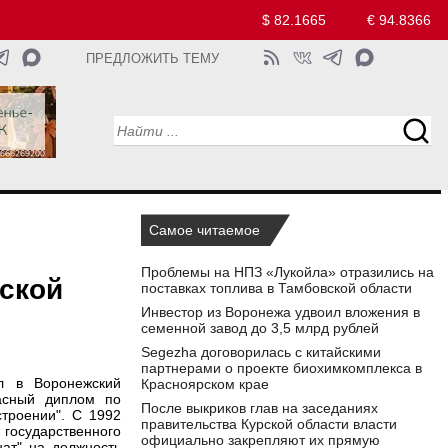
$ 82.1665
€ 94.8366
ПРЕДЛОЖИТЬ ТЕМУ
Самое читаемое
Проблемы на НПЗ «Лукойла» отразились на
ской
поставках топлива в Тамбовской области
Инвестор из Воронежа удвоил вложения в
семенной завод до 3,5 млрд рублей
Segezha договорилась с китайскими
партнерами о проекте биохимкомплекса в
л в Воронежский
Красноярском крае
расный диплом по
После выкриков глав на заседаниях
строении". С 1992
правительства Курской области власти
 государственного
официально закрепляют их прямую
ат" на должность