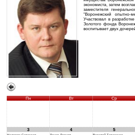
экономиста, затем возгла
заместителя генеральн
"Воронежский опытно-м
Участвовал в разработк
Золотого фонда Воронеж
воспитывает двух дочерей
Пн
Вт
Ср
3
4
5