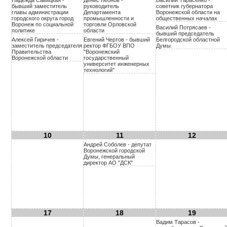
Надежда Савицкая -
Денис Леонов -
Василий Тарасенко -
бывший заместитель
руководитель
советник губернатора
главы администрации
Департамента
Воронежской области на
городского округа город
промышленности и
общественных началах
Воронеж по социальной
торговли Орловской
Василий Потрясаев -
политике
области
бывший председатель
Алексей Гиричев -
Евгений Чертов - бывший
Белгородской областной
заместитель председателя
ректор ФГБОУ ВПО
Думы
Правительства
"Воронежский
Воронежской области
государственный
университет инженерных
технологий"
10
11
12
Андрей Соболев - депутат
Воронежской городской
Думы, генеральный
директор АО "ДСК"
17
18
19
Вадим Тарасов -