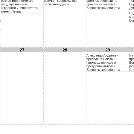
й
ректор Воронежского
депутат Воронежской
уполномоченный по
- 
государственного
областной Думы
правам человека в
Во
аграрного университета
Воронежской области
Ду
имени Петра I
На
ми
й
Во
27
28
29
Александр Андреев -
Ив
президент Союза
пр
промышленников и
Во
предпринимателей
ре
Воронежской области
Со