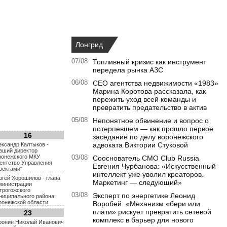
Лонгрид
07/08
Топливный кризис как инструмент
передела рынка АЗС
06/08
CEO агентства недвижимости «1983»
Марина Коротова рассказала, как
пережить уход всей команды и
превратить предательство в актив
05/08
Непонятное обвинение и вопрос о
потерпевшем — как прошло первое
16
заседание по делу воронежского
адвоката Виктории Стуковой
ександр Калтыков -
вший директор
ронежского МКУ
03/08
Сооснователь CMO Club Russia
гентство Управления
Евгения Чурбанова: «Искусственный
оектами"
интеллект уже уволил креаторов.
ргей Хорошилов - глава
Маркетинг — следующий»
министрации
трогожского
03/08
Эксперт по энергетике Леонид
ниципального района
ронежской области
Воробей: «Механизм «бери или
плати» рискует превратить сетевой
23
комплекс в барьер для нового
ронин Николай Иванович