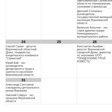
замгубернатора Орловско
области по планированию,
экономике и финансам
Дмитрий Соломаха -
руководитель
государственной жилищно
инспекции Воронежской
области
Валентин Копылов - экс-
глава администрации
Нижнедевицкого
муниципального района
24
25
26
Сергей Сажин - депутат
Константин Ашифин -
Воронежской областной
депутат Воронежской
Думы, гендиректор
городской Думы, директор
кондитерского комбината
по экономике ООО
"Сажинский"
"ПРИДОНХИМСТРОЙ
ИЗВЕСТЬ"
Юрий Бай - экс-
руководитель
департамента труда и
занятости населения
Воронежской области
31
Александр Светланов -
совладелец Центрального
рынка Воронежа
Николай Саврун - экс-
прокурор Воронежской
области