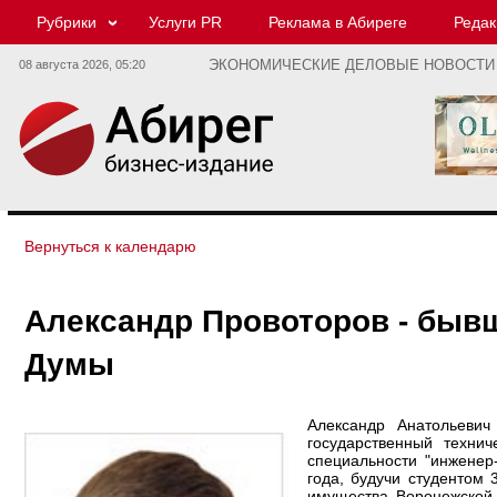
Рубрики
Услуги PR
Реклама в Абиреге
Редак
08 августа 2026,
05:20
ЭКОНОМИЧЕСКИЕ ДЕЛОВЫЕ НОВОСТИ
Вернуться к календарю
Александр Провоторов - быв
Думы
Александр Анатольеви
государственный техни
специальности "инженер
года, будучи студентом 
имущества Воронежской 