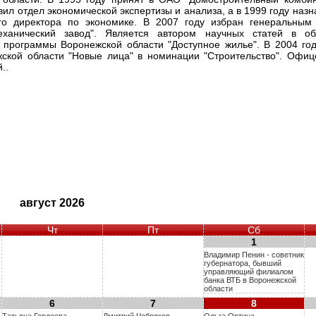
вил отдел экономической экспертизы и анализа, а в 1999 году наз
ого директора по экономике. В 2007 году избран генеральны
еханический завод". Является автором научных статей в об
е программы Воронежской области "Доступное жилье". В 2004 го
ской области "Новые лица" в номинации "Строительство". Офиц
..
август 2026
Чт
Пт
Сб
1
Владимир Пенин - советник
губернатора, бывший
управляющий филиалом
банка ВТБ в Воронежской
области
6
7
8