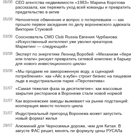
06/08
CEO агентства недвижимости «1983» Марина Коротова
рассказала, как пережить уход всей команды и превратить
предательство в актив
05/08
Непонятное обвинение и вопрос о потерпевшем — как
прошло первое заседание по делу воронежского адвоката
Виктории Стуковой
03/08
Сооснователь CMO Club Russia Евгения Чурбанова:
«Искусственный интеллект уже уволил креаторов.
Маркетинг — следующий»
03/08
Эксперт по энергетике Леонид Воробей: «Механизм «бери
или плати» рискует превратить сетевой комплекс в барьер
для нового инвестиционного цикла»
03/08
«Мы продаем не замороженную воду, а сценарий
потребления»: как «Айс в кубе» строит бизнес на пищевом
льде в индустриальном парке «Перспектива»
31/07
«Самая тяжелая фаза за десятилетие»: как массовые
закрытия ресторанов в Воронеже стали новой нормой
31/07
Как воронежские заводы выживают на рынке подстанций:
кооперация вместо полного цикла
31/07
Индустриальный пригород Воронежа может запустить
новый формат жилья
29/07
Алюминий для Черноземья дороже, чем для Китая. В
августе ФАС решит, менять ли формулу цены РУСАЛа