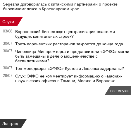
Segezha договорилась с китайскими партнерами о проекте
биохимкомплекса в Красноярском крае
Слухи
03/08
Воронежский бизнес ждет централизации властями
будущих капитальных строек?
30/07
Треть воронежских ресторанов закроется до конца года
30/07
Чиновница Минпромторга и представители «ЭФКО» могли
быть замешаны в деле о мошенничестве с
беспилотниками?
30/07
Топ-менеджеры «ЭФКО» Кустов и Ляшенко задержаны?
28/07
Слух: ЭФКО не комментирует информацию о «масках-
шоу» в своих офисах в Тамани, Москве и Воронеже
все слухи
Лонгрид