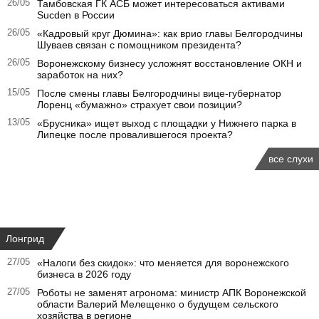
26/05
Тамбовская ГК АСБ может интересоваться активами
Sucden в России
26/05
«Кадровый круг Дюмина»: как врио главы Белгородчины
Шуваев связан с помощником президента?
26/05
Воронежскому бизнесу усложнят восстановление ОКН и
заработок на них?
15/05
После смены главы Белгородчины вице-губернатор
Лоренц «бумажно» страхует свои позиции?
13/05
«Брусника» ищет выход с площадки у Нижнего парка в
Липецке после провалившегося проекта?
все слухи
Лонгрид
27/05
«Налоги без скидок»: что меняется для воронежского
бизнеса в 2026 году
27/05
Роботы не заменят агронома: министр АПК Воронежской
области Валерий Мелещенко о будущем сельского
хозяйства в регионе