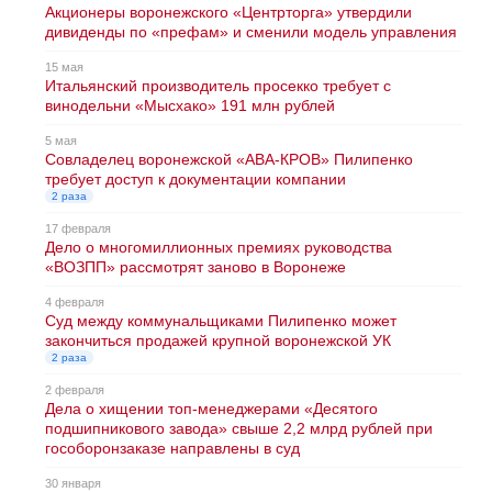
Акционеры воронежского «Центрторга» утвердили
дивиденды по «префам» и сменили модель управления
15 мая
Итальянский производитель просекко требует с
винодельни «Мысхако» 191 млн рублей
5 мая
Совладелец воронежской «АВА-КРОВ» Пилипенко
требует доступ к документации компании
2 раза
17 февраля
Дело о многомиллионных премиях руководства
«ВОЗПП» рассмотрят заново в Воронеже
4 февраля
Суд между коммунальщиками Пилипенко может
закончиться продажей крупной воронежской УК
2 раза
2 февраля
Дела о хищении топ-менеджерами «Десятого
подшипникового завода» свыше 2,2 млрд рублей при
гособоронзаказе направлены в суд
30 января