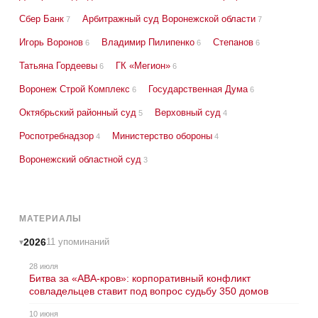
Сбер Банк
Арбитражный суд Воронежской области
7
7
Игорь Воронов
Владимир Пилипенко
Степанов
6
6
6
Татьяна Гордеевы
ГК «Мегион»
6
6
Воронеж Строй Комплекс
Государственная Дума
6
6
Октябрьский районный суд
Верховный суд
5
4
Роспотребнадзор
Министерство обороны
4
4
Воронежский областной суд
3
МАТЕРИАЛЫ
2026
11 упоминаний
28 июля
Битва за «АВА-кров»: корпоративный конфликт
совладельцев ставит под вопрос судьбу 350 домов
10 июня