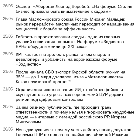
26/05
Эксперт «Абирега» Леонид Воробей: «На форуме Столля
бизнес призвали быть внимательнее к кадрам»
26/05
Глава Масложирового союза России Михаил Мальцев:
рынок переработки масличных переходит от наращивания
мощностей к борьбе за эффективность
25/05
Гибкость в проектировании среды - одно из главных
условий выживания на рынке. На форуме «Зодчество
ВРН» обсудили «жилище XXI века»
25/05
КРТ как тест на зрелость рынка: о чем спорили
девелоперы и урбанисты на воронежском форуме
«Зодчество»
21/05
После начала СВО экспорт Курской области рухнул на
35% — до 1 млрд долларов: из-за «Металлоинвеста».
Каков позитивный прогноз?
21/05
Ограничения использования ИИ, отработка фейков и
скулшутинговые угрозы: как воронежский ЦУР держит
регион под цифровым контролем
20/05
Зачем бизнесу публичность, где проходит грань
ответственности и почему нельзя игнорировать неудобные
медиа — интервью с легендой российского PR Игорем
Минтусовым
20/05
Невыдвинувшиеся: почему часть действующих депутатов
Госдумы ЦЧР не пошла на праймериз «Единой России»