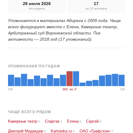
28 июля 2026
17
последнее
за 12 месяцев
Упоминается в материалах Абирега с 2009 года. Чаще
всего фигурирует вместе с Елена, Камерные театр,
Арбитражный суд Воронежской области. Пик
активности — 2018 год (17 упоминаний).
УПОМИНАНИЯ ПО ГОДАМ
2009
2018 · пик 17
2026
ЧАЩЕ ВСЕГО РЯДОМ
Камерные театр
Спартак
Елена
Сергей
9
9
8
8
Дмитрий Медведев
Kartoteka.ru
ОАО «Графское»
8
8
7