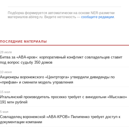
Подборка формируется автоматически на основе NER-разметки
материалов abireg.ru. Видите неточность —
сообщите редакции
.
ПОСЛЕДНИЕ МАТЕРИАЛЫ
28 июля
Битва за «АВА-кров»: корпоративный конфликт совладельцев ставит
под вопрос судьбу 350 домов
10 июня
Акционеры воронежского «Центрторга» утвердили дивиденды по
«префам» и сменили модель управления
15 мая
Итальянский производитель просекко требует с винодельни «Мысхако»
191 млн рублей
5 мая
Совладелец воронежской «АВА-КРОВ» Пилипенко требует доступ к
документации компании