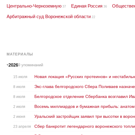
Центрально-Черноземную
Единая Россия
Обществен
37
36
Арбитражный суд Воронежской области
22
МАТЕРИАЛЫ
2026
9 упоминаний
Новая локация «Русских протеинов» и нестабильн
15 июля
Экс-глава белгородского Сбера Поливаев назнач
8 июля
Белгородское отделение Сбербанка возглавил Ив
8 июля
Восемь миллиардов и бумажная прибыль: анатом
2 июля
Уральский застройщик заявил три высотки в воро
2 июня
Сбер банкротит легендарного воронежского топли
23 апреля