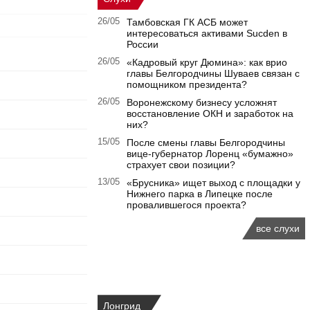
26/05
Тамбовская ГК АСБ может
интересоваться активами Sucden в
России
26/05
«Кадровый круг Дюмина»: как врио
главы Белгородчины Шуваев связан с
помощником президента?
26/05
Воронежскому бизнесу усложнят
восстановление ОКН и заработок на
них?
15/05
После смены главы Белгородчины
вице-губернатор Лоренц «бумажно»
страхует свои позиции?
13/05
«Брусника» ищет выход с площадки у
Нижнего парка в Липецке после
провалившегося проекта?
все слухи
Лонгрид