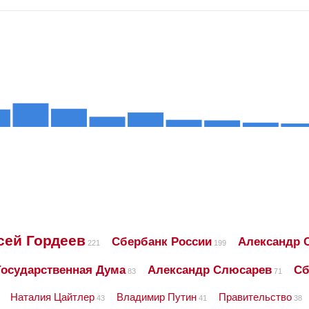
сей Гордеев
Сбербанк России
Александр 
221
199
Государственная Дума
Александр Слюсарев
Сб
83
71
Наталия Цайтлер
Владимир Путин
Правительство
43
41
38