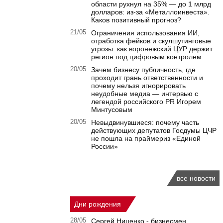
области рухнул на 35% — до 1 млрд
долларов: из-за «Металлоинвеста».
Каков позитивный прогноз?
21/05
Ограничения использования ИИ,
отработка фейков и скулшутинговые
угрозы: как воронежский ЦУР держит
регион под цифровым контролем
20/05
Зачем бизнесу публичность, где
проходит грань ответственности и
почему нельзя игнорировать
неудобные медиа — интервью с
легендой российского PR Игорем
Минтусовым
20/05
Невыдвинувшиеся: почему часть
действующих депутатов Госдумы ЦЧР
не пошла на праймериз «Единой
России»
все новости
Дни рождения
28/05
Сергей Ниценко - бизнесмен