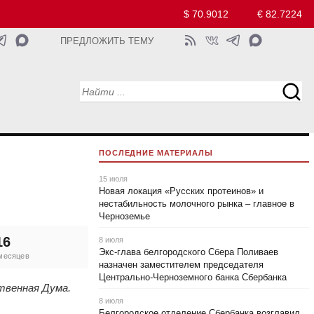
$ 70.9012
€ 82.7224
ПРЕДЛОЖИТЬ ТЕМУ
ПОСЛЕДНИЕ МАТЕРИАЛЫ
15 июля
Новая локация «Русских протеинов» и
нестабильность молочного рынка – главное в
Черноземье
16
8 июля
Экс-глава белгородского Сбера Поливаев
 месяцев
назначен заместителем председателя
Центрально-Черноземного банка Сбербанка
ственная Дума.
8 июля
Белгородское отделение Сбербанка возглавил