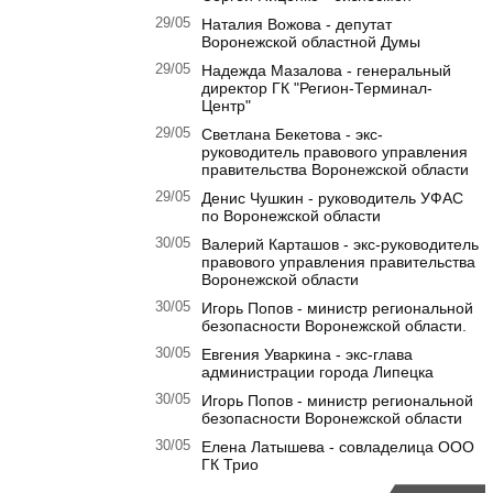
29/05
Наталия Вожова - депутат
Воронежской областной Думы
29/05
Надежда Мазалова - генеральный
директор ГК "Регион-Терминал-
Центр"
29/05
Светлана Бекетова - экс-
руководитель правового управления
правительства Воронежской области
29/05
Денис Чушкин - руководитель УФАС
по Воронежской области
30/05
Валерий Карташов - экс-руководитель
правового управления правительства
Воронежской области
30/05
Игорь Попов - министр региональной
безопасности Воронежской области.
30/05
Евгения Уваркина - экс-глава
администрации города Липецка
30/05
Игорь Попов - министр региональной
безопасности Воронежской области
30/05
Елена Латышева - совладелица ООО
ГК Трио