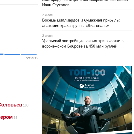
Иван Стукалов
2 июля
Восемь миллиардов и бумажная прибыль:
анатомия краха группы «Диагональ»
2 июня
Уральский застройщик заявил три высотки в
воронежском Боброве за 450 млн рублей
2026
Соловьев
188
ером
63