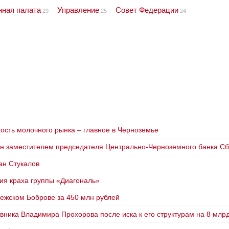
ная палата
Управление
Совет Федерации
29
25
24
ость молочного рынка – главное в Черноземье
ен заместителем председателя Центрально-Черноземного банка С
ан Стукалов
ия краха группы «Диагональ»
нежском Боброве за 450 млн рублей
вника Владимира Прохорова после иска к его структурам на 8 млр