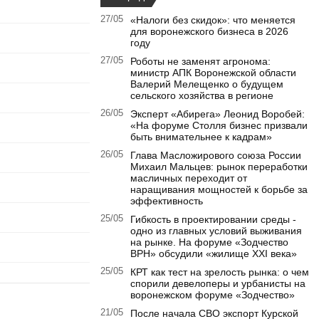
27/05
«Налоги без скидок»: что меняется
для воронежского бизнеса в 2026
году
27/05
Роботы не заменят агронома:
министр АПК Воронежской области
Валерий Мелещенко о будущем
сельского хозяйства в регионе
26/05
Эксперт «Абирега» Леонид Воробей:
«На форуме Столля бизнес призвали
быть внимательнее к кадрам»
26/05
Глава Масложирового союза России
Михаил Мальцев: рынок переработки
масличных переходит от
наращивания мощностей к борьбе за
эффективность
25/05
Гибкость в проектировании среды -
одно из главных условий выживания
на рынке. На форуме «Зодчество
ВРН» обсудили «жилище XXI века»
25/05
КРТ как тест на зрелость рынка: о чем
спорили девелоперы и урбанисты на
воронежском форуме «Зодчество»
21/05
После начала СВО экспорт Курской