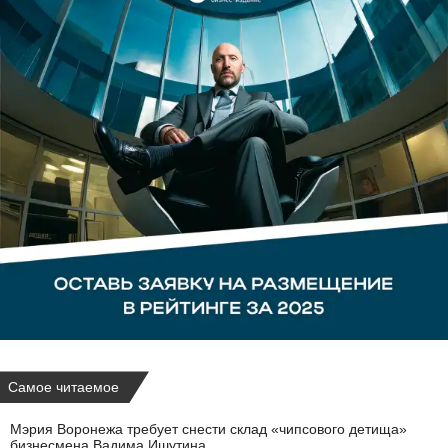
Самое читаемое
Мэрия Воронежа требует снести склад «чипсового детища»
бизнесмена Вадима Ишутина