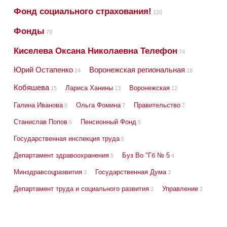
Фонд социального страхования!
120
Фонды
79
Киселева Оксана Николаевна Телефон
74
Юрий Остапенко
Воронежская региональная
24
18
Кобяшева
Лариса Ханины
Воронежская
15
13
12
Галина Иванова
Ольга Фомина
Правительство
9
7
7
Станислав Попов
Пенсионный Фонд
5
5
Государственная инспекция труда
5
Департамент здравоохранения
Буз Во "Гб № 5
5
4
Минздравсоцразвития
Государственная Дума
3
3
Департамент труда и социального развития
Управление
2
2