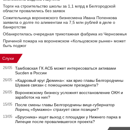
Торги на строительство школы за 1,1 млрд в Белгородской
области провалились без заявок
Сожительница воронежского бизнесмена Ивана Попенкова
заявила о долге по алиментам на 7,5 млн рублей в деле о
банкротстве
Обанкротилась очередная трикотажная фабрика из Черноземья
Причиной пожара на воронежском «Кольцовском рынке» может
быть поджог
Слухи
26/05
Тамбовская ГК АСБ может интересоваться активами
Sucden в России
26/05
«Кадровый круг Дюмина»: как врио главы Белгородчины
Шуваев связан с помощником президента?
26/05
Воронежскому бизнесу усложнят восстановление ОКН и
заработок на них?
15/05
После смены главы Белгородчины вице-губернатор
Лоренц «бумажно» страхует свои позиции?
13/05
«Брусника» ищет выход с площадки у Нижнего парка в
Липецке после провалившегося проекта?