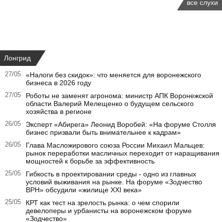
все слухи
Лонгрид
27/05
«Налоги без скидок»: что меняется для воронежского
бизнеса в 2026 году
27/05
Роботы не заменят агронома: министр АПК Воронежской
области Валерий Мелещенко о будущем сельского
хозяйства в регионе
26/05
Эксперт «Абирега» Леонид Воробей: «На форуме Столля
бизнес призвали быть внимательнее к кадрам»
26/05
Глава Масложирового союза России Михаил Мальцев:
рынок переработки масличных переходит от наращивания
мощностей к борьбе за эффективность
25/05
Гибкость в проектировании среды - одно из главных
условий выживания на рынке. На форуме «Зодчество
ВРН» обсудили «жилище XXI века»
25/05
КРТ как тест на зрелость рынка: о чем спорили
девелоперы и урбанисты на воронежском форуме
«Зодчество»