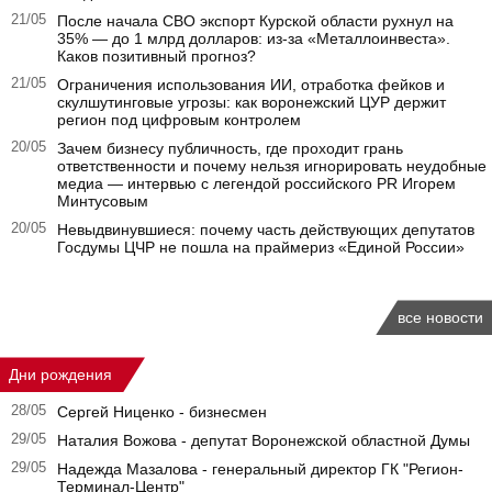
21/05
После начала СВО экспорт Курской области рухнул на
35% — до 1 млрд долларов: из-за «Металлоинвеста».
Каков позитивный прогноз?
21/05
Ограничения использования ИИ, отработка фейков и
скулшутинговые угрозы: как воронежский ЦУР держит
регион под цифровым контролем
20/05
Зачем бизнесу публичность, где проходит грань
ответственности и почему нельзя игнорировать неудобные
медиа — интервью с легендой российского PR Игорем
Минтусовым
20/05
Невыдвинувшиеся: почему часть действующих депутатов
Госдумы ЦЧР не пошла на праймериз «Единой России»
все новости
Дни рождения
28/05
Сергей Ниценко - бизнесмен
29/05
Наталия Вожова - депутат Воронежской областной Думы
29/05
Надежда Мазалова - генеральный директор ГК "Регион-
Терминал-Центр"