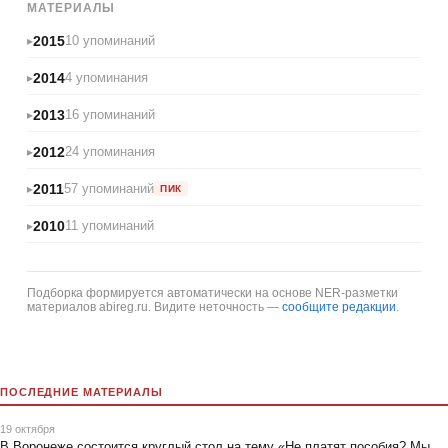
МАТЕРИАЛЫ
2015
10 упоминаний
2014
4 упоминания
2013
16 упоминаний
2012
24 упоминания
2011
57 упоминаний
ПИК
2010
11 упоминаний
Подборка формируется автоматически на основе NER-разметки
материалов abireg.ru. Видите неточность —
сообщите редакции
.
ПОСЛЕДНИЕ МАТЕРИАЛЫ
19 октября
В Воронеже состоится круглый стол на тему «Не платят пособия? Мы