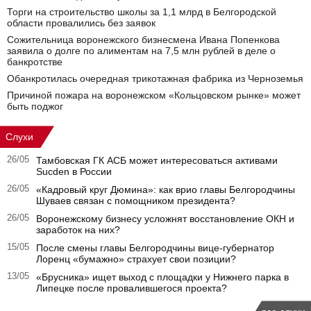
Торги на строительство школы за 1,1 млрд в Белгородской
области провалились без заявок
Сожительница воронежского бизнесмена Ивана Попенкова
заявила о долге по алиментам на 7,5 млн рублей в деле о
банкротстве
Обанкротилась очередная трикотажная фабрика из Черноземья
Причиной пожара на воронежском «Кольцовском рынке» может
быть поджог
Слухи
26/05
Тамбовская ГК АСБ может интересоваться активами
Sucden в России
26/05
«Кадровый круг Дюмина»: как врио главы Белгородчины
Шуваев связан с помощником президента?
26/05
Воронежскому бизнесу усложнят восстановление ОКН и
заработок на них?
15/05
После смены главы Белгородчины вице-губернатор
Лоренц «бумажно» страхует свои позиции?
13/05
«Брусника» ищет выход с площадки у Нижнего парка в
Липецке после провалившегося проекта?