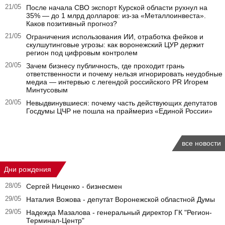
21/05
После начала СВО экспорт Курской области рухнул на
35% — до 1 млрд долларов: из-за «Металлоинвеста».
Каков позитивный прогноз?
21/05
Ограничения использования ИИ, отработка фейков и
скулшутинговые угрозы: как воронежский ЦУР держит
регион под цифровым контролем
20/05
Зачем бизнесу публичность, где проходит грань
ответственности и почему нельзя игнорировать неудобные
медиа — интервью с легендой российского PR Игорем
Минтусовым
20/05
Невыдвинувшиеся: почему часть действующих депутатов
Госдумы ЦЧР не пошла на праймериз «Единой России»
все новости
Дни рождения
28/05
Сергей Ниценко - бизнесмен
29/05
Наталия Вожова - депутат Воронежской областной Думы
29/05
Надежда Мазалова - генеральный директор ГК "Регион-
Терминал-Центр"