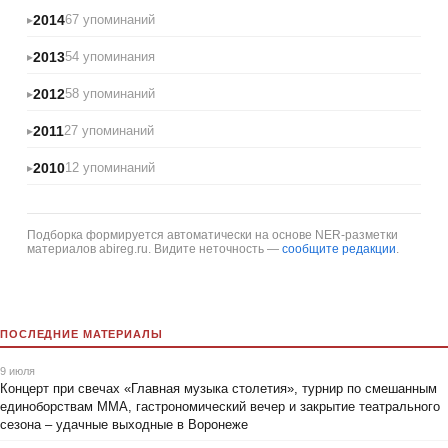
2014
67 упоминаний
2013
54 упоминания
2012
58 упоминаний
2011
27 упоминаний
2010
12 упоминаний
Подборка формируется автоматически на основе NER-разметки
материалов abireg.ru. Видите неточность —
сообщите редакции
.
ПОСЛЕДНИЕ МАТЕРИАЛЫ
9 июля
Концерт при свечах «Главная музыка столетия», турнир по смешанным
единоборствам ММА, гастрономический вечер и закрытие театрального
сезона – удачные выходные в Воронеже