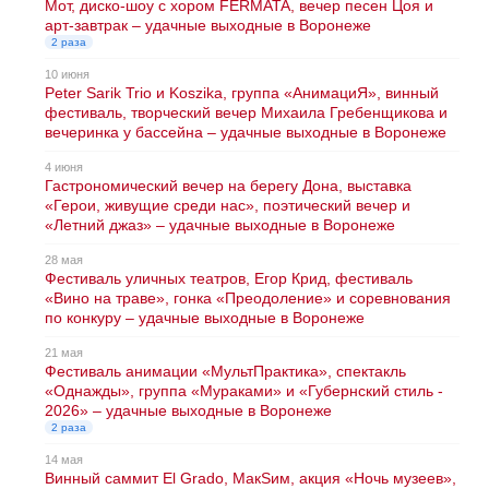
Мот, диско-шоу с хором FERMATA, вечер песен Цоя и
арт-завтрак – удачные выходные в Воронеже
2 раза
10 июня
Peter Sarik Trio и Koszika, группа «АнимациЯ», винный
фестиваль, творческий вечер Михаила Гребенщикова и
вечеринка у бассейна – удачные выходные в Воронеже
4 июня
Гастрономический вечер на берегу Дона, выставка
«Герои, живущие среди нас», поэтический вечер и
«Летний джаз» – удачные выходные в Воронеже
28 мая
Фестиваль уличных театров, Егор Крид, фестиваль
«Вино на траве», гонка «Преодоление» и соревнования
по конкуру – удачные выходные в Воронеже
21 мая
Фестиваль анимации «МультПрактика», спектакль
«Однажды», группа «Мураками» и «Губернский стиль -
2026» – удачные выходные в Воронеже
2 раза
14 мая
Винный саммит El Grado, МакSим, акция «Ночь музеев»,