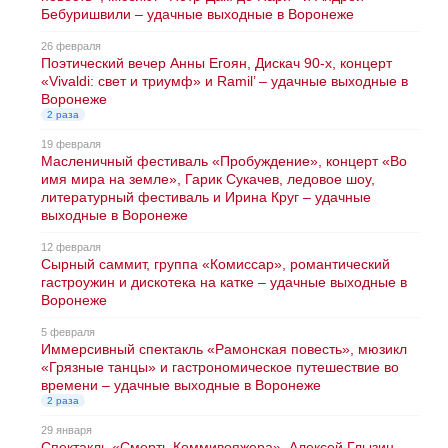
Бебуришвили – удачные выходные в Воронеже
26 февраля
Поэтический вечер Анны Егоян, Дискач 90-х, концерт
«Vivaldi: свет и триумф» и Ramil’ – удачные выходные в
Воронеже
2 раза
19 февраля
Масленичный фестиваль «Пробуждение», концерт «Во
имя мира на земле», Гарик Сукачев, ледовое шоу,
литературный фестиваль и Ирина Круг – удачные
выходные в Воронеже
12 февраля
Сырный саммит, группа «Комиссар», романтический
гастроужин и дискотека на катке – удачные выходные в
Воронеже
5 февраля
Иммерсивный спектакль «Рамонская повесть», мюзикл
«Грязные танцы» и гастрономическое путешествие во
времени – удачные выходные в Воронеже
2 раза
29 января
Спектакль «Смерть Коммивояжера», Алексей Глызин,