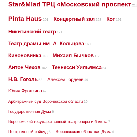
Star&Mlad ТРЦ «Московский проспект
21
Pinta Haus
Концертный зал
Кот
201
193
191
Никитинский театр
171
Театр драмы им. А. Кольцова
169
Киноновинка
Михаил Бычков
118
117
Антон Чехов
Теннесси Уильямса
102
54
Н.В. Гоголь
Алексей Гордеев
52
49
Юлия Фролкина
47
Арбитражный суд Воронежской области
10
Государственная Дума
9
Воронежский государственный театр оперы и балета
7
Центральный райсуд
Воронежская областная Дума
6
6