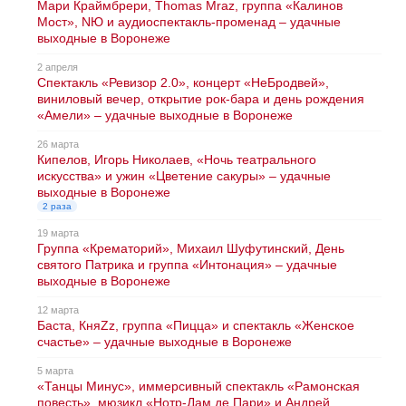
Мари Краймбрери, Thomas Mraz, группа «Калинов
Мост», NЮ и аудиоспектакль-променад – удачные
выходные в Воронеже
2 апреля
Спектакль «Ревизор 2.0», концерт «НеБродвей»,
виниловый вечер, открытие рок-бара и день рождения
«Амели» – удачные выходные в Воронеже
26 марта
Кипелов, Игорь Николаев, «Ночь театрального
искусства» и ужин «Цветение сакуры» – удачные
выходные в Воронеже
2 раза
19 марта
Группа «Крематорий», Михаил Шуфутинский, День
святого Патрика и группа «Интонация» – удачные
выходные в Воронеже
12 марта
Баста, КняZz, группа «Пицца» и спектакль «Женское
счастье» – удачные выходные в Воронеже
5 марта
«Танцы Минус», иммерсивный спектакль «Рамонская
повесть», мюзикл «Нотр-Дам де Пари» и Андрей