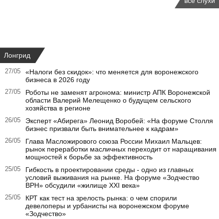
все слухи
Лонгрид
27/05
«Налоги без скидок»: что меняется для воронежского
бизнеса в 2026 году
27/05
Роботы не заменят агронома: министр АПК Воронежской
области Валерий Мелещенко о будущем сельского
хозяйства в регионе
26/05
Эксперт «Абирега» Леонид Воробей: «На форуме Столля
бизнес призвали быть внимательнее к кадрам»
26/05
Глава Масложирового союза России Михаил Мальцев:
рынок переработки масличных переходит от наращивания
мощностей к борьбе за эффективность
25/05
Гибкость в проектировании среды - одно из главных
условий выживания на рынке. На форуме «Зодчество
ВРН» обсудили «жилище XXI века»
25/05
КРТ как тест на зрелость рынка: о чем спорили
девелоперы и урбанисты на воронежском форуме
«Зодчество»