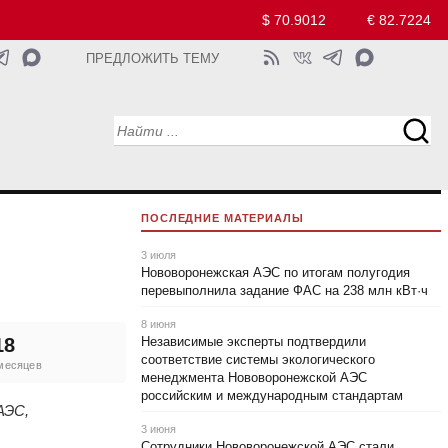
$ 70.9012
€ 82.7224
ПРЕДЛОЖИТЬ ТЕМУ
ПОСЛЕДНИЕ МАТЕРИАЛЫ
3 июля
Нововоронежская АЭС по итогам полугодия
перевыполнила задание ФАС на 238 млн кВт·ч
8 июня
18
Независимые эксперты подтвердили
соответствие системы экологического
 месяцев
менеджмента Нововоронежской АЭС
российским и международным стандартам
АЭС,
3 июня
Сотрудники Нововоронежской АЭС стали