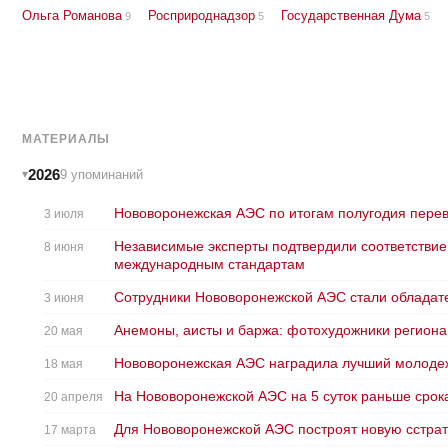
Ольга Романова
Росприроднадзор
Государственная Дума
9
5
5
МАТЕРИАЛЫ
2026
9 упоминаний
Нововоронежская АЭС по итогам полугодия перев
3 июля
Независимые эксперты подтвердили соответстви
8 июня
международным стандартам
Сотрудники Нововоронежской АЭС стали обладате
3 июня
Анемоны, аисты и баржа: фотохудожники региона
20 мая
Нововоронежская АЭС наградила лучший молоде
18 мая
На Нововоронежской АЭС на 5 суток раньше сро
20 апреля
Для Нововоронежской АЭС построят новую cстрате
17 марта