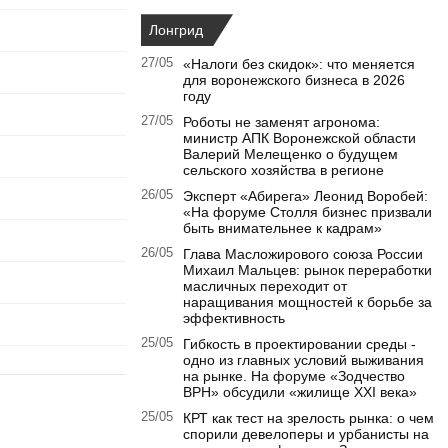
Лонгрид
27/05
«Налоги без скидок»: что меняется
для воронежского бизнеса в 2026
году
27/05
Роботы не заменят агронома:
министр АПК Воронежской области
Валерий Мелещенко о будущем
сельского хозяйства в регионе
26/05
Эксперт «Абирега» Леонид Воробей:
«На форуме Столля бизнес призвали
быть внимательнее к кадрам»
26/05
Глава Масложирового союза России
Михаил Мальцев: рынок переработки
масличных переходит от
наращивания мощностей к борьбе за
эффективность
25/05
Гибкость в проектировании среды -
одно из главных условий выживания
на рынке. На форуме «Зодчество
ВРН» обсудили «жилище XXI века»
25/05
КРТ как тест на зрелость рынка: о чем
спорили девелоперы и урбанисты на