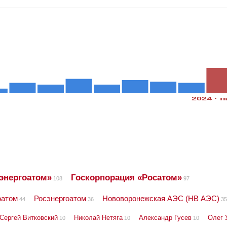
2024 · п
энергоатом»
Госкорпорация «Росатом»
108
97
оатом
Росэнергоатом
Нововоронежская АЭС (НВ АЭС)
44
36
35
Сергей Витковский
Николай Нетяга
Александр Гусев
Олег 
10
10
10