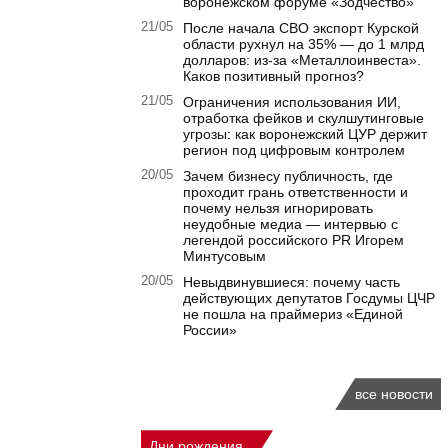
воронежском форуме «Зодчество»
21/05
После начала СВО экспорт Курской
области рухнул на 35% — до 1 млрд
долларов: из-за «Металлоинвеста».
Каков позитивный прогноз?
21/05
Ограничения использования ИИ,
отработка фейков и скулшутинговые
угрозы: как воронежский ЦУР держит
регион под цифровым контролем
20/05
Зачем бизнесу публичность, где
проходит грань ответственности и
почему нельзя игнорировать
неудобные медиа — интервью с
легендой российского PR Игорем
Минтусовым
20/05
Невыдвинувшиеся: почему часть
действующих депутатов Госдумы ЦЧР
не пошла на праймериз «Единой
России»
все новости
Дни рождения