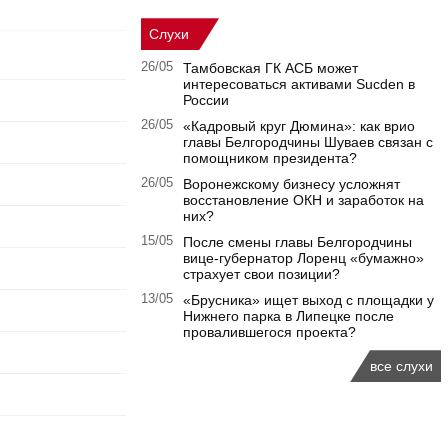
Слухи
26/05
Тамбовская ГК АСБ может
интересоваться активами Sucden в
России
26/05
«Кадровый круг Дюмина»: как врио
главы Белгородчины Шуваев связан с
помощником президента?
26/05
Воронежскому бизнесу усложнят
восстановление ОКН и заработок на
них?
15/05
После смены главы Белгородчины
вице-губернатор Лоренц «бумажно»
страхует свои позиции?
13/05
«Брусника» ищет выход с площадки у
Нижнего парка в Липецке после
провалившегося проекта?
все слухи