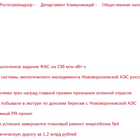
Роспотребнадзор
Департамент Коммуникаций
Общественная пал
4
3
ыполнила задание ФАС на 238 млн кВт·ч
е системы экологического менеджмента Нововоронежской АЭС росс
лями трех наград главной премии признания атомной отрасли
 побывали в экотуре по донским берегам с Нововоронежской АЭС
жный PR-проект
ка успешно завершился плановый ремонт энергоблока №4
гическую дорогу за 1,2 млрд рублей