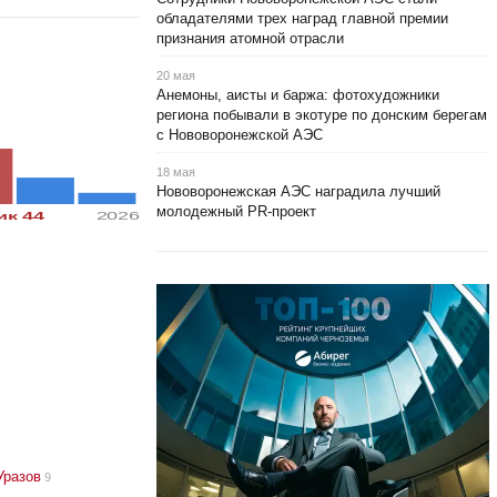
обладателями трех наград главной премии
признания атомной отрасли
20 мая
Анемоны, аисты и баржа: фотохудожники
региона побывали в экотуре по донским берегам
с Нововоронежской АЭС
18 мая
Нововоронежская АЭС наградила лучший
молодежный PR-проект
ик 44
2026
Уразов
9