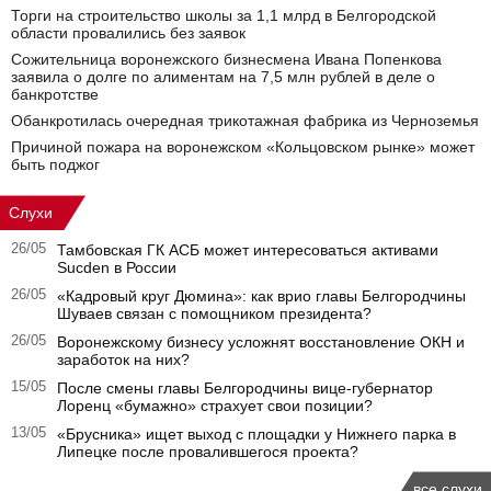
Торги на строительство школы за 1,1 млрд в Белгородской
области провалились без заявок
Сожительница воронежского бизнесмена Ивана Попенкова
заявила о долге по алиментам на 7,5 млн рублей в деле о
банкротстве
Обанкротилась очередная трикотажная фабрика из Черноземья
Причиной пожара на воронежском «Кольцовском рынке» может
быть поджог
Слухи
26/05
Тамбовская ГК АСБ может интересоваться активами
Sucden в России
26/05
«Кадровый круг Дюмина»: как врио главы Белгородчины
Шуваев связан с помощником президента?
26/05
Воронежскому бизнесу усложнят восстановление ОКН и
заработок на них?
15/05
После смены главы Белгородчины вице-губернатор
Лоренц «бумажно» страхует свои позиции?
13/05
«Брусника» ищет выход с площадки у Нижнего парка в
Липецке после провалившегося проекта?
все слухи