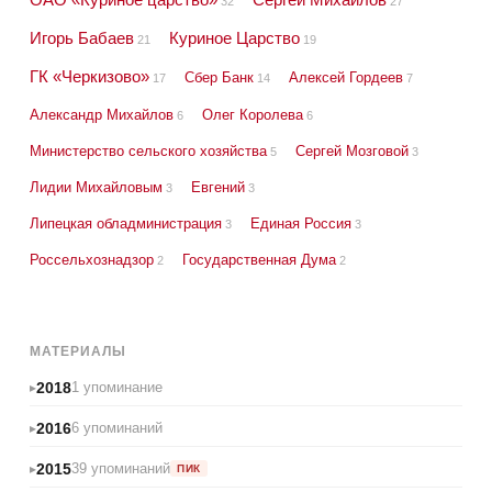
32
27
Игорь Бабаев
Куриное Царство
21
19
ГК «Черкизово»
Сбер Банк
Алексей Гордеев
17
14
7
Александр Михайлов
Олег Королева
6
6
Министерство сельского хозяйства
Сергей Мозговой
5
3
Лидии Михайловым
Евгений
3
3
Липецкая обладминистрация
Единая Россия
3
3
Россельхознадзор
Государственная Дума
2
2
МАТЕРИАЛЫ
2018
1 упоминание
2016
6 упоминаний
2015
39 упоминаний
ПИК