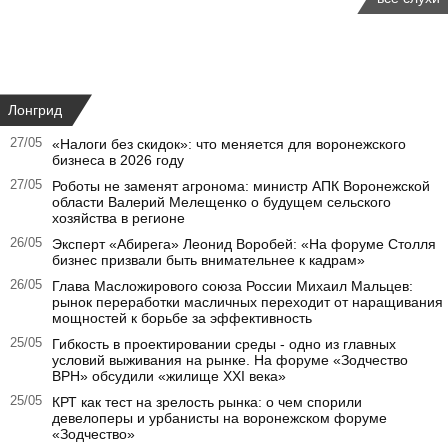
Лонгрид
27/05
«Налоги без скидок»: что меняется для воронежского
бизнеса в 2026 году
27/05
Роботы не заменят агронома: министр АПК Воронежской
области Валерий Мелещенко о будущем сельского
хозяйства в регионе
26/05
Эксперт «Абирега» Леонид Воробей: «На форуме Столля
бизнес призвали быть внимательнее к кадрам»
26/05
Глава Масложирового союза России Михаил Мальцев:
рынок переработки масличных переходит от наращивания
мощностей к борьбе за эффективность
25/05
Гибкость в проектировании среды - одно из главных
условий выживания на рынке. На форуме «Зодчество
ВРН» обсудили «жилище XXI века»
25/05
КРТ как тест на зрелость рынка: о чем спорили
девелоперы и урбанисты на воронежском форуме
«Зодчество»