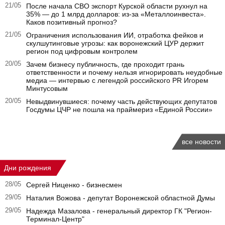
21/05
После начала СВО экспорт Курской области рухнул на
35% — до 1 млрд долларов: из-за «Металлоинвеста».
Каков позитивный прогноз?
21/05
Ограничения использования ИИ, отработка фейков и
скулшутинговые угрозы: как воронежский ЦУР держит
регион под цифровым контролем
20/05
Зачем бизнесу публичность, где проходит грань
ответственности и почему нельзя игнорировать неудобные
медиа — интервью с легендой российского PR Игорем
Минтусовым
20/05
Невыдвинувшиеся: почему часть действующих депутатов
Госдумы ЦЧР не пошла на праймериз «Единой России»
все новости
Дни рождения
28/05
Сергей Ниценко - бизнесмен
29/05
Наталия Вожова - депутат Воронежской областной Думы
29/05
Надежда Мазалова - генеральный директор ГК "Регион-
Терминал-Центр"