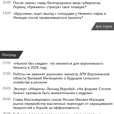
15/05
После смены главы Белгородчины вице-губернатор
Лоренц «бумажно» страхует свои позиции?
13/05
«Брусника» ищет выход с площадки у Нижнего парка в
Липецке после провалившегося проекта?
все слухи
Лонгрид
27/05
«Налоги без скидок»: что меняется для воронежского
бизнеса в 2026 году
27/05
Роботы не заменят агронома: министр АПК Воронежской
области Валерий Мелещенко о будущем сельского
хозяйства в регионе
26/05
Эксперт «Абирега» Леонид Воробей: «На форуме Столля
бизнес призвали быть внимательнее к кадрам»
26/05
Глава Масложирового союза России Михаил Мальцев:
рынок переработки масличных переходит от наращивания
мощностей к борьбе за эффективность