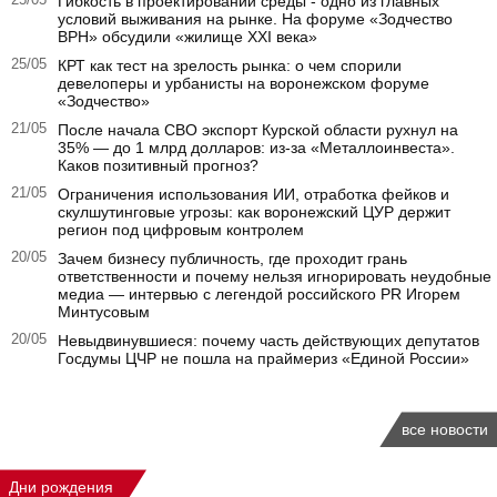
25/05
Гибкость в проектировании среды - одно из главных
условий выживания на рынке. На форуме «Зодчество
ВРН» обсудили «жилище XXI века»
25/05
КРТ как тест на зрелость рынка: о чем спорили
девелоперы и урбанисты на воронежском форуме
«Зодчество»
21/05
После начала СВО экспорт Курской области рухнул на
35% — до 1 млрд долларов: из-за «Металлоинвеста».
Каков позитивный прогноз?
21/05
Ограничения использования ИИ, отработка фейков и
скулшутинговые угрозы: как воронежский ЦУР держит
регион под цифровым контролем
20/05
Зачем бизнесу публичность, где проходит грань
ответственности и почему нельзя игнорировать неудобные
медиа — интервью с легендой российского PR Игорем
Минтусовым
20/05
Невыдвинувшиеся: почему часть действующих депутатов
Госдумы ЦЧР не пошла на праймериз «Единой России»
все новости
Дни рождения