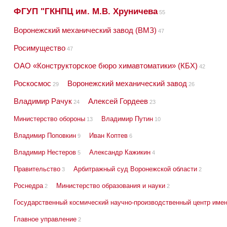
ФГУП "ГКНПЦ им. М.В. Хруничева
55
Воронежский механический завод (ВМЗ)
47
Росимущество
47
ОАО «Конструкторское бюро химавтоматики» (КБХ)
42
Роскосмос
Воронежский механический завод
29
26
Владимир Рачук
Алексей Гордеев
24
23
Министерство обороны
Владимир Путин
13
10
Владимир Поповкин
Иван Коптев
9
6
Владимир Нестеров
Александр Кажикин
5
4
Правительство
Арбитражный суд Воронежской области
3
2
Роснедра
Министерство образования и науки
2
2
Государственный космический научно-производственный центр име
Главное управление
2