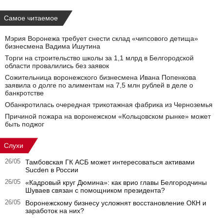
Самое читаемое
Мэрия Воронежа требует снести склад «чипсового детища»
бизнесмена Вадима Ишутина
Торги на строительство школы за 1,1 млрд в Белгородской
области провалились без заявок
Сожительница воронежского бизнесмена Ивана Попенкова
заявила о долге по алиментам на 7,5 млн рублей в деле о
банкротстве
Обанкротилась очередная трикотажная фабрика из Черноземья
Причиной пожара на воронежском «Кольцовском рынке» может
быть поджог
Слухи
26/05
Тамбовская ГК АСБ может интересоваться активами
Sucden в России
26/05
«Кадровый круг Дюмина»: как врио главы Белгородчины
Шуваев связан с помощником президента?
26/05
Воронежскому бизнесу усложнят восстановление ОКН и
заработок на них?