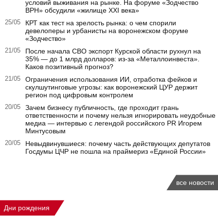
условий выживания на рынке. На форуме «Зодчество
ВРН» обсудили «жилище XXI века»
25/05
КРТ как тест на зрелость рынка: о чем спорили
девелоперы и урбанисты на воронежском форуме
«Зодчество»
21/05
После начала СВО экспорт Курской области рухнул на
35% — до 1 млрд долларов: из-за «Металлоинвеста».
Каков позитивный прогноз?
21/05
Ограничения использования ИИ, отработка фейков и
скулшутинговые угрозы: как воронежский ЦУР держит
регион под цифровым контролем
20/05
Зачем бизнесу публичность, где проходит грань
ответственности и почему нельзя игнорировать неудобные
медиа — интервью с легендой российского PR Игорем
Минтусовым
20/05
Невыдвинувшиеся: почему часть действующих депутатов
Госдумы ЦЧР не пошла на праймериз «Единой России»
все новости
Дни рождения