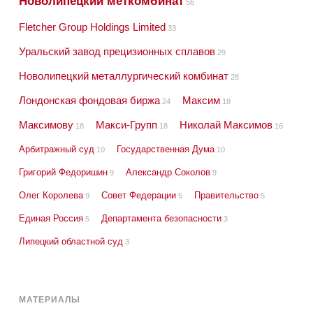
Новолипецкий меткомбинат
56
Fletcher Group Holdings Limited
33
Уральский завод прецизионных сплавов
29
Новолипецкий металлургический комбинат
28
Лондонская фондовая биржа
Максим
24
18
Максимову
Макси-Групп
Николай Максимов
18
18
16
Арбитражный суд
Государственная Дума
10
10
Григорий Федоришин
Александр Соколов
9
9
Олег Королева
Совет Федерации
Правительство
9
5
5
Единая Россия
Департамента безопасности
5
3
Липецкий областной суд
3
МАТЕРИАЛЫ