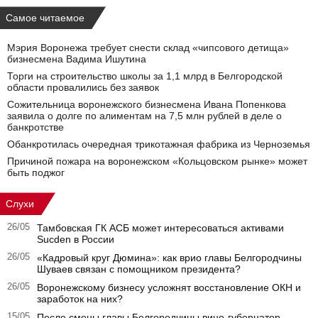
Самое читаемое
Мэрия Воронежа требует снести склад «чипсового детища»
бизнесмена Вадима Ишутина
Торги на строительство школы за 1,1 млрд в Белгородской
области провалились без заявок
Сожительница воронежского бизнесмена Ивана Попенкова
заявила о долге по алиментам на 7,5 млн рублей в деле о
банкротстве
Обанкротилась очередная трикотажная фабрика из Черноземья
Причиной пожара на воронежском «Кольцовском рынке» может
быть поджог
Слухи
26/05
Тамбовская ГК АСБ может интересоваться активами
Sucden в России
26/05
«Кадровый круг Дюмина»: как врио главы Белгородчины
Шуваев связан с помощником президента?
26/05
Воронежскому бизнесу усложнят восстановление ОКН и
заработок на них?
15/05
После смены главы Белгородчины вице-губернатор