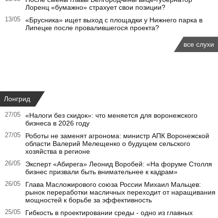
Лоренц «бумажно» страхует свои позиции?
13/05
«Брусника» ищет выход с площадки у Нижнего парка в
Липецке после провалившегося проекта?
все слухи
Лонгрид
27/05
«Налоги без скидок»: что меняется для воронежского
бизнеса в 2026 году
27/05
Роботы не заменят агронома: министр АПК Воронежской
области Валерий Мелещенко о будущем сельского
хозяйства в регионе
26/05
Эксперт «Абирега» Леонид Воробей: «На форуме Столля
бизнес призвали быть внимательнее к кадрам»
26/05
Глава Масложирового союза России Михаил Мальцев:
рынок переработки масличных переходит от наращивания
мощностей к борьбе за эффективность
25/05
Гибкость в проектировании среды - одно из главных