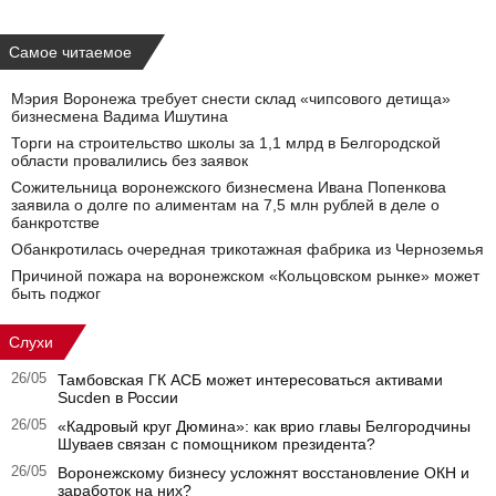
Самое читаемое
Мэрия Воронежа требует снести склад «чипсового детища»
бизнесмена Вадима Ишутина
Торги на строительство школы за 1,1 млрд в Белгородской
области провалились без заявок
Сожительница воронежского бизнесмена Ивана Попенкова
заявила о долге по алиментам на 7,5 млн рублей в деле о
банкротстве
Обанкротилась очередная трикотажная фабрика из Черноземья
Причиной пожара на воронежском «Кольцовском рынке» может
быть поджог
Слухи
26/05
Тамбовская ГК АСБ может интересоваться активами
Sucden в России
26/05
«Кадровый круг Дюмина»: как врио главы Белгородчины
Шуваев связан с помощником президента?
26/05
Воронежскому бизнесу усложнят восстановление ОКН и
заработок на них?