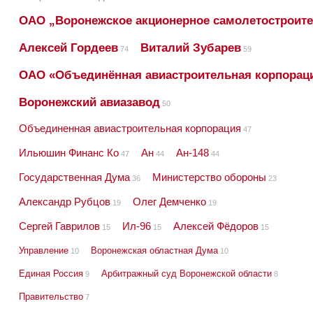
ОАО „Воронежское акционерное самолетостроите
Алексей Гордеев
Виталий Зубарев
74
59
ОАО «Объединённая авиастроительная корпорац
Воронежский авиазавод
50
Объединенная авиастроительная корпорация
47
Ильюшин Финанс Ко
Ан
Ан-148
47
44
44
Государственная Дума
Министерство обороны
36
23
Александр Рубцов
Олег Демченко
19
19
Сергей Гаврилов
Ил-96
Алексей Фёдоров
15
15
15
Управление
Воронежская областная Дума
10
10
Единая Россия
Арбитражный суд Воронежской области
9
8
Правительство
7