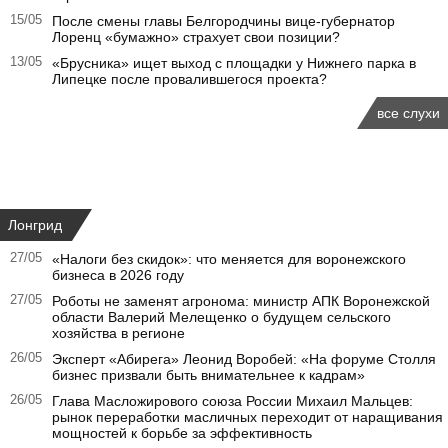
15/05
После смены главы Белгородчины вице-губернатор
Лоренц «бумажно» страхует свои позиции?
13/05
«Брусника» ищет выход с площадки у Нижнего парка в
Липецке после провалившегося проекта?
все слухи
Лонгрид
27/05
«Налоги без скидок»: что меняется для воронежского
бизнеса в 2026 году
27/05
Роботы не заменят агронома: министр АПК Воронежской
области Валерий Мелещенко о будущем сельского
хозяйства в регионе
26/05
Эксперт «Абирега» Леонид Воробей: «На форуме Столля
бизнес призвали быть внимательнее к кадрам»
26/05
Глава Масложирового союза России Михаил Мальцев:
рынок переработки масличных переходит от наращивания
мощностей к борьбе за эффективность