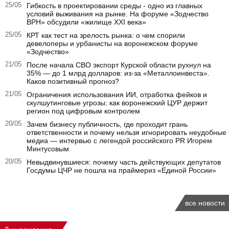
25/05
Гибкость в проектировании среды - одно из главных
условий выживания на рынке. На форуме «Зодчество
ВРН» обсудили «жилище XXI века»
25/05
КРТ как тест на зрелость рынка: о чем спорили
девелоперы и урбанисты на воронежском форуме
«Зодчество»
21/05
После начала СВО экспорт Курской области рухнул на
35% — до 1 млрд долларов: из-за «Металлоинвеста».
Каков позитивный прогноз?
21/05
Ограничения использования ИИ, отработка фейков и
скулшутинговые угрозы: как воронежский ЦУР держит
регион под цифровым контролем
20/05
Зачем бизнесу публичность, где проходит грань
ответственности и почему нельзя игнорировать неудобные
медиа — интервью с легендой российского PR Игорем
Минтусовым
20/05
Невыдвинувшиеся: почему часть действующих депутатов
Госдумы ЦЧР не пошла на праймериз «Единой России»
все новости