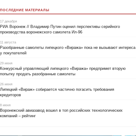
ПОСЛЕДНИЕ МАТЕРИАЛЫ
17 декабря
РИА Воронеж // Владимир Путин оценил перспективы серийного
производства воронежского самолета Ил-96
11 августа
Разобранные самолеты липецкого «Виража» пока не вызывают интереса
у покупателей
29 июня
Конкурсный управляющий липецкого «Виража» предпримет вторую
попытку продать разобранные самолеты
26 июня
Липецкий «Вираж» собирается частично погасить требования
кредиторов
8 июня
Воронежский авиазавод вошел в топ российских технологических
компаний – рейтинг