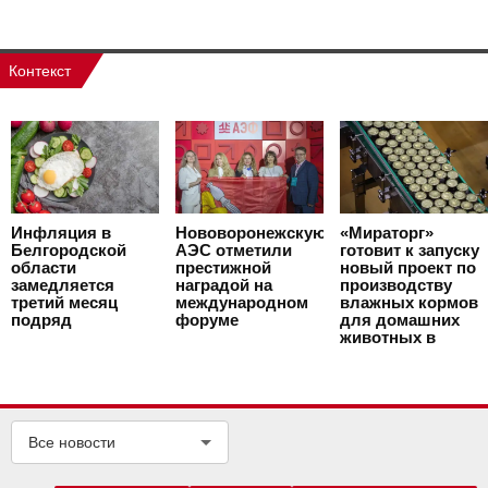
Контекст
Инфляция в
Нововоронежскую
«Мираторг»
Белгородской
АЭС отметили
готовит к запуску
области
престижной
новый проект по
замедляется
наградой на
производству
третий месяц
международном
влажных кормов
подряд
форуме
для домашних
животных в
Курской области
Все новости