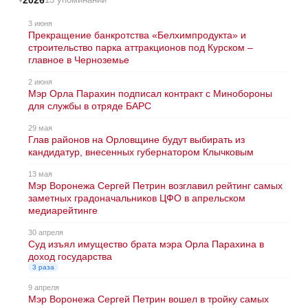
3 июня
Прекращение банкротства «Белхимпродукта» и
строительство парка аттракционов под Курском –
главное в Черноземье
2 июня
Мэр Орла Парахин подписал контракт с Минобороны
для службы в отряде БАРС
29 мая
Глав районов на Орловщине будут выбирать из
кандидатур, внесенных губернатором Клычковым
13 мая
Мэр Воронежа Сергей Петрин возглавил рейтинг самых
заметных градоначальников ЦФО в апрельском
медиарейтинге
30 апреля
Суд изъял имущество брата мэра Орла Парахина в
доход государства
3 раза
9 апреля
Мэр Воронежа Сергей Петрин вошел в тройку самых