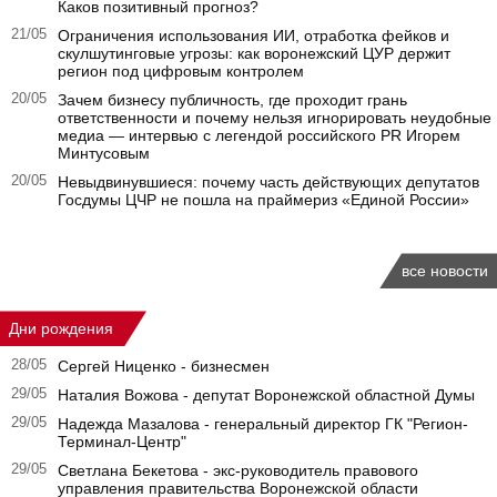
Каков позитивный прогноз?
21/05
Ограничения использования ИИ, отработка фейков и
скулшутинговые угрозы: как воронежский ЦУР держит
регион под цифровым контролем
20/05
Зачем бизнесу публичность, где проходит грань
ответственности и почему нельзя игнорировать неудобные
медиа — интервью с легендой российского PR Игорем
Минтусовым
20/05
Невыдвинувшиеся: почему часть действующих депутатов
Госдумы ЦЧР не пошла на праймериз «Единой России»
все новости
Дни рождения
28/05
Сергей Ниценко - бизнесмен
29/05
Наталия Вожова - депутат Воронежской областной Думы
29/05
Надежда Мазалова - генеральный директор ГК "Регион-
Терминал-Центр"
29/05
Светлана Бекетова - экс-руководитель правового
управления правительства Воронежской области