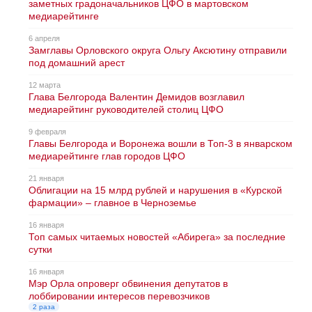
заметных градоначальников ЦФО в мартовском
медиарейтинге
6 апреля
Замглавы Орловского округа Ольгу Аксютину отправили
под домашний арест
12 марта
Глава Белгорода Валентин Демидов возглавил
медиарейтинг руководителей столиц ЦФО
9 февраля
Главы Белгорода и Воронежа вошли в Топ-3 в январском
медиарейтинге глав городов ЦФО
21 января
Облигации на 15 млрд рублей и нарушения в «Курской
фармации» – главное в Черноземье
16 января
Топ самых читаемых новостей «Абирега» за последние
сутки
16 января
Мэр Орла опроверг обвинения депутатов в
лоббировании интересов перевозчиков
2 раза