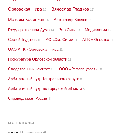
Орловская Нива
Вячеслав Гладков
18
17
Максим Косенков
Александр Козлов
15
14
Государственная Дума
Эко Сити
Медиалогия
14
13
12
Сергей Будагов
АО «Эко Сити»
АПК «Юность»
11
11
11
ОАО АПК «Орловская Нива
11
Прокуратура Орловской области
11
Следственный комитет
ООО «Ремспецмост»
11
10
Арбитражный суд Центрального округа
8
Арбитражный суд Белгородской области
8
Справедливая Россия
8
МАТЕРИАЛЫ
2026
13 упоминаний