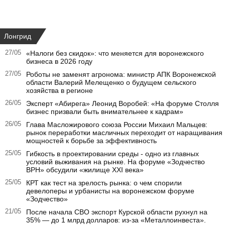
Лонгрид
27/05
«Налоги без скидок»: что меняется для воронежского
бизнеса в 2026 году
27/05
Роботы не заменят агронома: министр АПК Воронежской
области Валерий Мелещенко о будущем сельского
хозяйства в регионе
26/05
Эксперт «Абирега» Леонид Воробей: «На форуме Столля
бизнес призвали быть внимательнее к кадрам»
26/05
Глава Масложирового союза России Михаил Мальцев:
рынок переработки масличных переходит от наращивания
мощностей к борьбе за эффективность
25/05
Гибкость в проектировании среды - одно из главных
условий выживания на рынке. На форуме «Зодчество
ВРН» обсудили «жилище XXI века»
25/05
КРТ как тест на зрелость рынка: о чем спорили
девелоперы и урбанисты на воронежском форуме
«Зодчество»
21/05
После начала СВО экспорт Курской области рухнул на
35% — до 1 млрд долларов: из-за «Металлоинвеста».