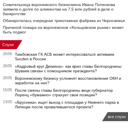
Сожительница воронежского бизнесмена Ивана Попенкова
заявила о долге по алиментам на 7,5 млн рублей в деле о
банкротстве
Обанкротилась очередная трикотажная фабрика из Черноземья
Причиной пожара на воронежском «Кольцовском рынке» может
быть поджог
Слухи
26/05
Тамбовская ГК АСБ может интересоваться активами
Sucden в России
26/05
«Кадровый круг Дюмина»: как врио главы Белгородчины
Шуваев связан с помощником президента?
26/05
Воронежскому бизнесу усложнят восстановление ОКН и
заработок на них?
15/05
После смены главы Белгородчины вице-губернатор
Лоренц «бумажно» страхует свои позиции?
13/05
«Брусника» ищет выход с площадки у Нижнего парка в
Липецке после провалившегося проекта?
все слухи