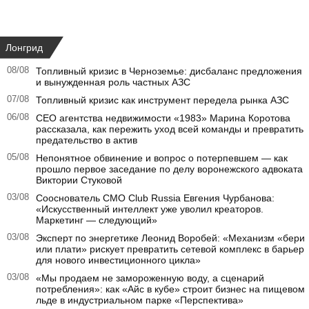
Лонгрид
08/08
Топливный кризис в Черноземье: дисбаланс предложения
и вынужденная роль частных АЗС
07/08
Топливный кризис как инструмент передела рынка АЗС
06/08
CEO агентства недвижимости «1983» Марина Коротова
рассказала, как пережить уход всей команды и превратить
предательство в актив
05/08
Непонятное обвинение и вопрос о потерпевшем — как
прошло первое заседание по делу воронежского адвоката
Виктории Стуковой
03/08
Сооснователь CMO Club Russia Евгения Чурбанова:
«Искусственный интеллект уже уволил креаторов.
Маркетинг — следующий»
03/08
Эксперт по энергетике Леонид Воробей: «Механизм «бери
или плати» рискует превратить сетевой комплекс в барьер
для нового инвестиционного цикла»
03/08
«Мы продаем не замороженную воду, а сценарий
потребления»: как «Айс в кубе» строит бизнес на пищевом
льде в индустриальном парке «Перспектива»