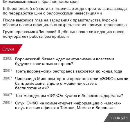
биохимкомплекса в Красноярском крае
В Воронежской области отчитались о ходе строительства завода
по переработке шин с белорусскими инвестициями
После выкриков глав на заседаниях правительства Курской
области власти официально закрепляют их прямую трансляцию
Грузоперевозчик «Липецкий Щебень» начал ликвидацию после
полутора лет работы без прибыли
Слухи
03/08
Воронежский бизнес ждет централизации властями
будущих капитальных строек?
30/07
Треть воронежских ресторанов закроется до конца года
30/07
Чиновница Минпромторга и представители «ЭФКО» могли
быть замешаны в деле о мошенничестве с
беспилотниками?
30/07
Топ-менеджеры «ЭФКО» Кустов и Ляшенко задержаны?
28/07
Слух: ЭФКО не комментирует информацию о «масках-
шоу» в своих офисах в Тамани, Москве и Воронеже
все слухи