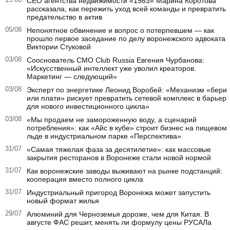
CEO агентства недвижимости «1983» Марина Коротова
рассказала, как пережить уход всей команды и превратить
предательство в актив
05/08
Непонятное обвинение и вопрос о потерпевшем — как
прошло первое заседание по делу воронежского адвоката
Виктории Стуковой
03/08
Сооснователь CMO Club Russia Евгения Чурбанова:
«Искусственный интеллект уже уволил креаторов.
Маркетинг — следующий»
03/08
Эксперт по энергетике Леонид Воробей: «Механизм «бери
или плати» рискует превратить сетевой комплекс в барьер
для нового инвестиционного цикла»
03/08
«Мы продаем не замороженную воду, а сценарий
потребления»: как «Айс в кубе» строит бизнес на пищевом
льде в индустриальном парке «Перспектива»
31/07
«Самая тяжелая фаза за десятилетие»: как массовые
закрытия ресторанов в Воронеже стали новой нормой
31/07
Как воронежские заводы выживают на рынке подстанций:
кооперация вместо полного цикла
31/07
Индустриальный пригород Воронежа может запустить
новый формат жилья
29/07
Алюминий для Черноземья дороже, чем для Китая. В
августе ФАС решит, менять ли формулу цены РУСАЛа