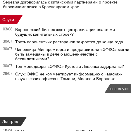
Segezha договорилась с китайскими партнерами о проекте
биохимкомплекса в Красноярском крае
Слухи
03/08
Воронежский бизнес ждет централизации властями
будущих капитальных строек?
30/07
Треть воронежских ресторанов закроется до конца года
30/07
Чиновница Минпромторга и представители «ЭФКО» могли
быть замешаны в деле о мошенничестве с
беспилотниками?
30/07
Топ-менеджеры «ЭФКО» Кустов и Ляшенко задержаны?
28/07
Слух: ЭФКО не комментирует информацию о «масках-
шоу» в своих офисах в Тамани, Москве и Воронеже
все слухи
Лонгрид
15:06