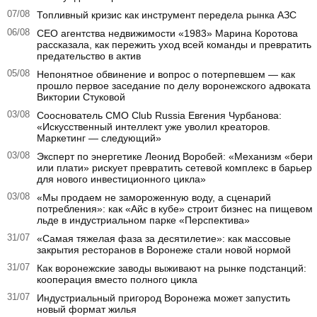
07/08
Топливный кризис как инструмент передела рынка АЗС
06/08
CEO агентства недвижимости «1983» Марина Коротова
рассказала, как пережить уход всей команды и превратить
предательство в актив
05/08
Непонятное обвинение и вопрос о потерпевшем — как
прошло первое заседание по делу воронежского адвоката
Виктории Стуковой
03/08
Сооснователь CMO Club Russia Евгения Чурбанова:
«Искусственный интеллект уже уволил креаторов.
Маркетинг — следующий»
03/08
Эксперт по энергетике Леонид Воробей: «Механизм «бери
или плати» рискует превратить сетевой комплекс в барьер
для нового инвестиционного цикла»
03/08
«Мы продаем не замороженную воду, а сценарий
потребления»: как «Айс в кубе» строит бизнес на пищевом
льде в индустриальном парке «Перспектива»
31/07
«Самая тяжелая фаза за десятилетие»: как массовые
закрытия ресторанов в Воронеже стали новой нормой
31/07
Как воронежские заводы выживают на рынке подстанций:
кооперация вместо полного цикла
31/07
Индустриальный пригород Воронежа может запустить
новый формат жилья