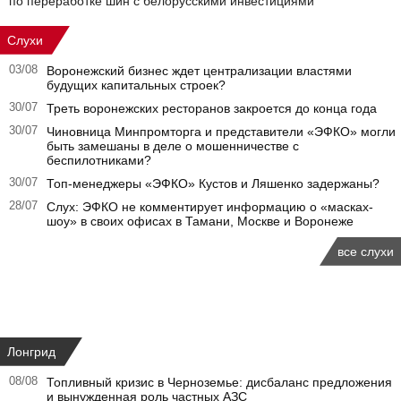
по переработке шин с белорусскими инвестициями
Слухи
03/08
Воронежский бизнес ждет централизации властями
будущих капитальных строек?
30/07
Треть воронежских ресторанов закроется до конца года
30/07
Чиновница Минпромторга и представители «ЭФКО» могли
быть замешаны в деле о мошенничестве с
беспилотниками?
30/07
Топ-менеджеры «ЭФКО» Кустов и Ляшенко задержаны?
28/07
Слух: ЭФКО не комментирует информацию о «масках-
шоу» в своих офисах в Тамани, Москве и Воронеже
все слухи
Лонгрид
08/08
Топливный кризис в Черноземье: дисбаланс предложения
и вынужденная роль частных АЗС