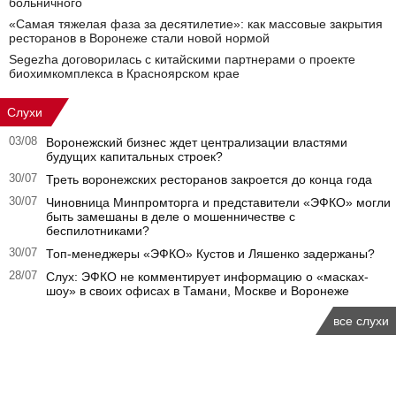
больничного
«Самая тяжелая фаза за десятилетие»: как массовые закрытия
ресторанов в Воронеже стали новой нормой
Segezha договорилась с китайскими партнерами о проекте
биохимкомплекса в Красноярском крае
Слухи
03/08
Воронежский бизнес ждет централизации властями
будущих капитальных строек?
30/07
Треть воронежских ресторанов закроется до конца года
30/07
Чиновница Минпромторга и представители «ЭФКО» могли
быть замешаны в деле о мошенничестве с
беспилотниками?
30/07
Топ-менеджеры «ЭФКО» Кустов и Ляшенко задержаны?
28/07
Слух: ЭФКО не комментирует информацию о «масках-
шоу» в своих офисах в Тамани, Москве и Воронеже
все слухи