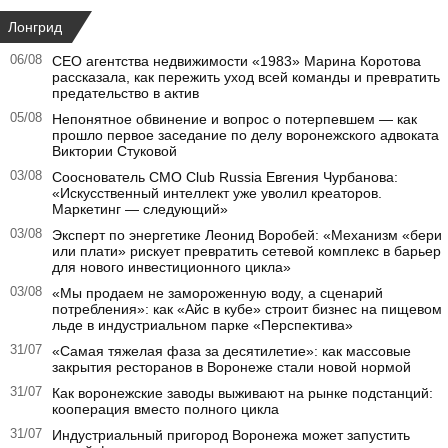
Лонгрид
06/08
CEO агентства недвижимости «1983» Марина Коротова
рассказала, как пережить уход всей команды и превратить
предательство в актив
05/08
Непонятное обвинение и вопрос о потерпевшем — как
прошло первое заседание по делу воронежского адвоката
Виктории Стуковой
03/08
Сооснователь CMO Club Russia Евгения Чурбанова:
«Искусственный интеллект уже уволил креаторов.
Маркетинг — следующий»
03/08
Эксперт по энергетике Леонид Воробей: «Механизм «бери
или плати» рискует превратить сетевой комплекс в барьер
для нового инвестиционного цикла»
03/08
«Мы продаем не замороженную воду, а сценарий
потребления»: как «Айс в кубе» строит бизнес на пищевом
льде в индустриальном парке «Перспектива»
31/07
«Самая тяжелая фаза за десятилетие»: как массовые
закрытия ресторанов в Воронеже стали новой нормой
31/07
Как воронежские заводы выживают на рынке подстанций:
кооперация вместо полного цикла
31/07
Индустриальный пригород Воронежа может запустить