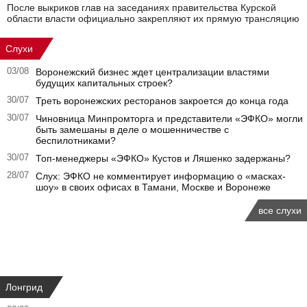
После выкриков глав на заседаниях правительства Курской
области власти официально закрепляют их прямую трансляцию
Слухи
03/08
Воронежский бизнес ждет централизации властями
будущих капитальных строек?
30/07
Треть воронежских ресторанов закроется до конца года
30/07
Чиновница Минпромторга и представители «ЭФКО» могли
быть замешаны в деле о мошенничестве с
беспилотниками?
30/07
Топ-менеджеры «ЭФКО» Кустов и Ляшенко задержаны?
28/07
Слух: ЭФКО не комментирует информацию о «масках-
шоу» в своих офисах в Тамани, Москве и Воронеже
все слухи
Лонгрид