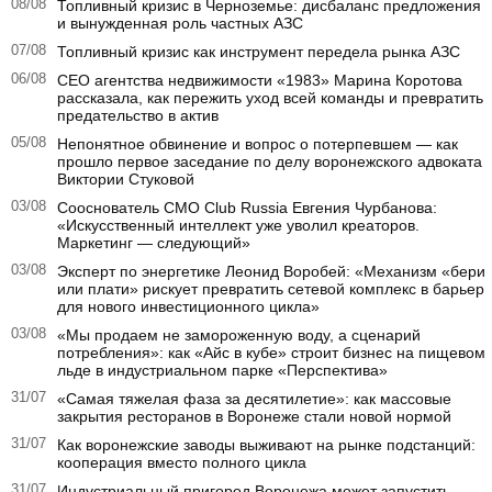
08/08
Топливный кризис в Черноземье: дисбаланс предложения
и вынужденная роль частных АЗС
07/08
Топливный кризис как инструмент передела рынка АЗС
06/08
CEO агентства недвижимости «1983» Марина Коротова
рассказала, как пережить уход всей команды и превратить
предательство в актив
05/08
Непонятное обвинение и вопрос о потерпевшем — как
прошло первое заседание по делу воронежского адвоката
Виктории Стуковой
03/08
Сооснователь CMO Club Russia Евгения Чурбанова:
«Искусственный интеллект уже уволил креаторов.
Маркетинг — следующий»
03/08
Эксперт по энергетике Леонид Воробей: «Механизм «бери
или плати» рискует превратить сетевой комплекс в барьер
для нового инвестиционного цикла»
03/08
«Мы продаем не замороженную воду, а сценарий
потребления»: как «Айс в кубе» строит бизнес на пищевом
льде в индустриальном парке «Перспектива»
31/07
«Самая тяжелая фаза за десятилетие»: как массовые
закрытия ресторанов в Воронеже стали новой нормой
31/07
Как воронежские заводы выживают на рынке подстанций:
кооперация вместо полного цикла
31/07
Индустриальный пригород Воронежа может запустить