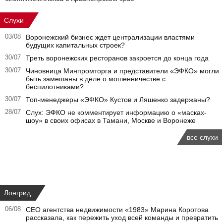
Слухи
03/08
Воронежский бизнес ждет централизации властями
будущих капитальных строек?
30/07
Треть воронежских ресторанов закроется до конца года
30/07
Чиновница Минпромторга и представители «ЭФКО» могли
быть замешаны в деле о мошенничестве с
беспилотниками?
30/07
Топ-менеджеры «ЭФКО» Кустов и Ляшенко задержаны?
28/07
Слух: ЭФКО не комментирует информацию о «масках-
шоу» в своих офисах в Тамани, Москве и Воронеже
все слухи
Лонгрид
06/08
CEO агентства недвижимости «1983» Марина Коротова
рассказала, как пережить уход всей команды и превратить