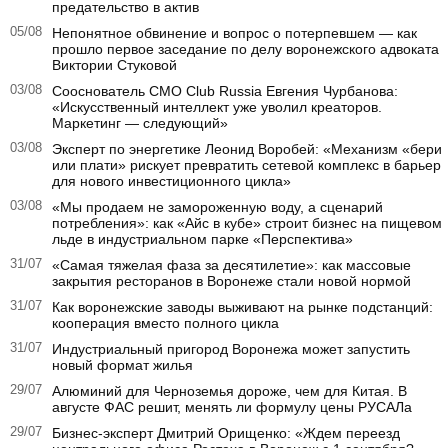
предательство в актив
05/08
Непонятное обвинение и вопрос о потерпевшем — как
прошло первое заседание по делу воронежского адвоката
Виктории Стуковой
03/08
Сооснователь CMO Club Russia Евгения Чурбанова:
«Искусственный интеллект уже уволил креаторов.
Маркетинг — следующий»
03/08
Эксперт по энергетике Леонид Воробей: «Механизм «бери
или плати» рискует превратить сетевой комплекс в барьер
для нового инвестиционного цикла»
03/08
«Мы продаем не замороженную воду, а сценарий
потребления»: как «Айс в кубе» строит бизнес на пищевом
льде в индустриальном парке «Перспектива»
31/07
«Самая тяжелая фаза за десятилетие»: как массовые
закрытия ресторанов в Воронеже стали новой нормой
31/07
Как воронежские заводы выживают на рынке подстанций:
кооперация вместо полного цикла
31/07
Индустриальный пригород Воронежа может запустить
новый формат жилья
29/07
Алюминий для Черноземья дороже, чем для Китая. В
августе ФАС решит, менять ли формулу цены РУСАЛа
29/07
Бизнес-эксперт Дмитрий Орищенко: «Ждем переезд