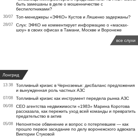
быть замешаны в деле о мошенничестве с
беспилотниками?
30/07
Топ-менеджеры «ЭФКО» Кустов и Ляшенко задержаны?
28/07
Слух: ЭФКО не комментирует информацию о «масках-
шоу» в своих офисах в Тамани, Москве и Воронеже
все слухи
Лонгрид
13:38
Топливный кризис в Черноземье: дисбаланс предложения
и вынужденная роль частных АЗС
07/08
Топливный кризис как инструмент передела рынка АЗС
06/08
CEO агентства недвижимости «1983» Марина Коротова
рассказала, как пережить уход всей команды и превратить
предательство в актив
05/08
Непонятное обвинение и вопрос о потерпевшем — как
прошло первое заседание по делу воронежского адвоката
Виктории Стуковой