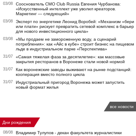
03/08
Сооснователь CMO Club Russia Евгения Чурбанова:
«Искусственный интеллект уже уволил креаторов.
Маркетинг — следующий»
03/08
Эксперт по энергетике Леонид Воробей: «Механизм «бери
или плати» рискует превратить сетевой комплекс в барьер
для нового инвестиционного цикла»
03/08
«Мы продаем не замороженную воду, а сценарий
потребления»: как «Айс в кубе» строит бизнес на пищевом
льде в индустриальном парке «Перспектива»
31/07
«Самая тяжелая фаза за десятилетие»: как массовые
закрытия ресторанов в Воронеже стали новой нормой
31/07
Как воронежские заводы выживают на рынке подстанций:
кооперация вместо полного цикла
31/07
Индустриальный пригород Воронежа может запустить
новый формат жилья
все новости
Дни рождения
08/08
Владимир Тулупов - декан факультета журналистики