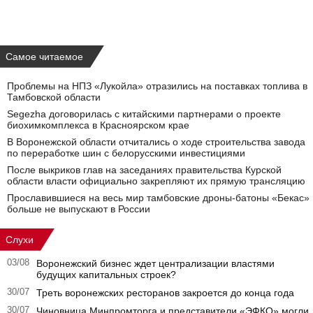
Самое читаемое
Проблемы на НПЗ «Лукойла» отразились на поставках топлива в
Тамбовской области
Segezha договорилась с китайскими партнерами о проекте
биохимкомплекса в Красноярском крае
В Воронежской области отчитались о ходе строительства завода
по переработке шин с белорусскими инвестициями
После выкриков глав на заседаниях правительства Курской
области власти официально закрепляют их прямую трансляцию
Прославившиеся на весь мир тамбовские дроны-батоны «Бекас»
больше не выпускают в России
Слухи
03/08
Воронежский бизнес ждет централизации властями
будущих капитальных строек?
30/07
Треть воронежских ресторанов закроется до конца года
30/07
Чиновница Минпромторга и представители «ЭФКО» могли