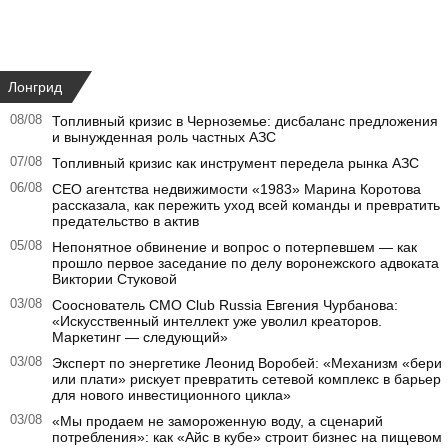
Лонгрид
08/08
Топливный кризис в Черноземье: дисбаланс предложения
и вынужденная роль частных АЗС
07/08
Топливный кризис как инструмент передела рынка АЗС
06/08
CEO агентства недвижимости «1983» Марина Коротова
рассказала, как пережить уход всей команды и превратить
предательство в актив
05/08
Непонятное обвинение и вопрос о потерпевшем — как
прошло первое заседание по делу воронежского адвоката
Виктории Стуковой
03/08
Сооснователь CMO Club Russia Евгения Чурбанова:
«Искусственный интеллект уже уволил креаторов.
Маркетинг — следующий»
03/08
Эксперт по энергетике Леонид Воробей: «Механизм «бери
или плати» рискует превратить сетевой комплекс в барьер
для нового инвестиционного цикла»
03/08
«Мы продаем не замороженную воду, а сценарий
потребления»: как «Айс в кубе» строит бизнес на пищевом