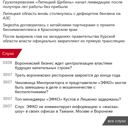
Грузоперевозчик «Липецкий Щебень» начал ликвидацию после
полутора лет работы без прибыли
Липецкая область вновь столкнулась с дефицитом бензина на
АЗС
Segezha договорилась с китайскими партнерами о проекте
биохимкомплекса в Красноярском крае
После выкриков глав на заседаниях правительства Курской
области власти официально закрепляют их прямую трансляцию
Слухи
03/08
Воронежский бизнес ждет централизации властями
будущих капитальных строек?
30/07
Треть воронежских ресторанов закроется до конца года
30/07
Чиновница Минпромторга и представители «ЭФКО» могли
быть замешаны в деле о мошенничестве с
беспилотниками?
30/07
Топ-менеджеры «ЭФКО» Кустов и Ляшенко задержаны?
28/07
Слух: ЭФКО не комментирует информацию о «масках-
шоу» в своих офисах в Тамани, Москве и Воронеже
все слухи