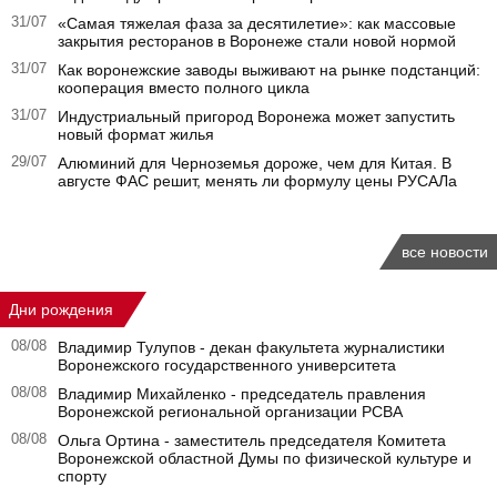
31/07
«Самая тяжелая фаза за десятилетие»: как массовые
закрытия ресторанов в Воронеже стали новой нормой
31/07
Как воронежские заводы выживают на рынке подстанций:
кооперация вместо полного цикла
31/07
Индустриальный пригород Воронежа может запустить
новый формат жилья
29/07
Алюминий для Черноземья дороже, чем для Китая. В
августе ФАС решит, менять ли формулу цены РУСАЛа
все новости
Дни рождения
08/08
Владимир Тулупов - декан факультета журналистики
Воронежского государственного университета
08/08
Владимир Михайленко - председатель правления
Воронежской региональной организации РСВА
08/08
Ольга Ортина - заместитель председателя Комитета
Воронежской областной Думы по физической культуре и
спорту