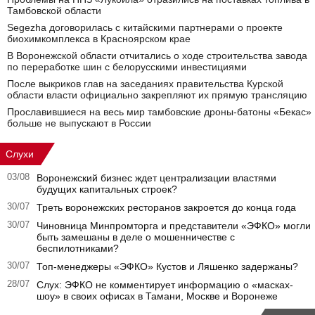
Тамбовской области
Segezha договорилась с китайскими партнерами о проекте
биохимкомплекса в Красноярском крае
В Воронежской области отчитались о ходе строительства завода
по переработке шин с белорусскими инвестициями
После выкриков глав на заседаниях правительства Курской
области власти официально закрепляют их прямую трансляцию
Прославившиеся на весь мир тамбовские дроны-батоны «Бекас»
больше не выпускают в России
Слухи
03/08
Воронежский бизнес ждет централизации властями
будущих капитальных строек?
30/07
Треть воронежских ресторанов закроется до конца года
30/07
Чиновница Минпромторга и представители «ЭФКО» могли
быть замешаны в деле о мошенничестве с
беспилотниками?
30/07
Топ-менеджеры «ЭФКО» Кустов и Ляшенко задержаны?
28/07
Слух: ЭФКО не комментирует информацию о «масках-
шоу» в своих офисах в Тамани, Москве и Воронеже