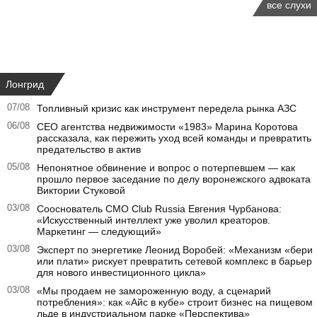
все слухи
Лонгрид
07/08
Топливный кризис как инструмент передела рынка АЗС
06/08
CEO агентства недвижимости «1983» Марина Коротова
рассказала, как пережить уход всей команды и превратить
предательство в актив
05/08
Непонятное обвинение и вопрос о потерпевшем — как
прошло первое заседание по делу воронежского адвоката
Виктории Стуковой
03/08
Сооснователь CMO Club Russia Евгения Чурбанова:
«Искусственный интеллект уже уволил креаторов.
Маркетинг — следующий»
03/08
Эксперт по энергетике Леонид Воробей: «Механизм «бери
или плати» рискует превратить сетевой комплекс в барьер
для нового инвестиционного цикла»
03/08
«Мы продаем не замороженную воду, а сценарий
потребления»: как «Айс в кубе» строит бизнес на пищевом
льде в индустриальном парке «Перспектива»