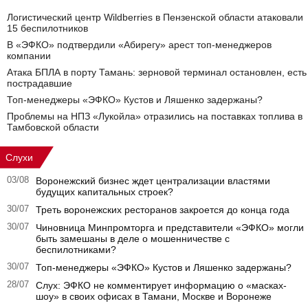
Логистический центр Wildberries в Пензенской области атаковали
15 беспилотников
В «ЭФКО» подтвердили «Абирегу» арест топ-менеджеров
компании
Атака БПЛА в порту Тамань: зерновой терминал остановлен, есть
пострадавшие
Топ-менеджеры «ЭФКО» Кустов и Ляшенко задержаны?
Проблемы на НПЗ «Лукойла» отразились на поставках топлива в
Тамбовской области
Слухи
03/08
Воронежский бизнес ждет централизации властями
будущих капитальных строек?
30/07
Треть воронежских ресторанов закроется до конца года
30/07
Чиновница Минпромторга и представители «ЭФКО» могли
быть замешаны в деле о мошенничестве с
беспилотниками?
30/07
Топ-менеджеры «ЭФКО» Кустов и Ляшенко задержаны?
28/07
Слух: ЭФКО не комментирует информацию о «масках-
шоу» в своих офисах в Тамани, Москве и Воронеже