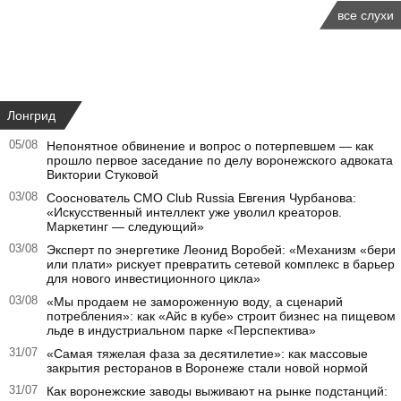
все слухи
Лонгрид
05/08
Непонятное обвинение и вопрос о потерпевшем — как
прошло первое заседание по делу воронежского адвоката
Виктории Стуковой
03/08
Сооснователь CMO Club Russia Евгения Чурбанова:
«Искусственный интеллект уже уволил креаторов.
Маркетинг — следующий»
03/08
Эксперт по энергетике Леонид Воробей: «Механизм «бери
или плати» рискует превратить сетевой комплекс в барьер
для нового инвестиционного цикла»
03/08
«Мы продаем не замороженную воду, а сценарий
потребления»: как «Айс в кубе» строит бизнес на пищевом
льде в индустриальном парке «Перспектива»
31/07
«Самая тяжелая фаза за десятилетие»: как массовые
закрытия ресторанов в Воронеже стали новой нормой
31/07
Как воронежские заводы выживают на рынке подстанций: