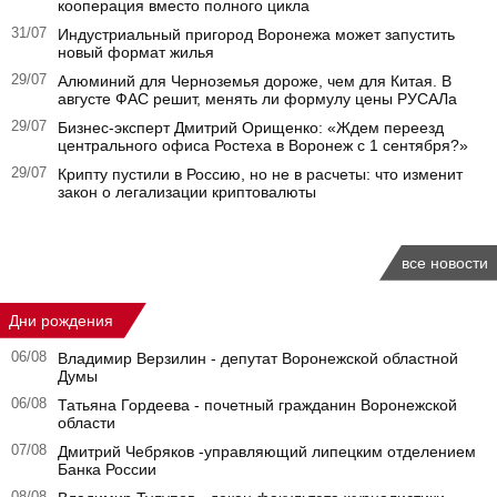
кооперация вместо полного цикла
31/07
Индустриальный пригород Воронежа может запустить
новый формат жилья
29/07
Алюминий для Черноземья дороже, чем для Китая. В
августе ФАС решит, менять ли формулу цены РУСАЛа
29/07
Бизнес-эксперт Дмитрий Орищенко: «Ждем переезд
центрального офиса Ростеха в Воронеж с 1 сентября?»
29/07
Крипту пустили в Россию, но не в расчеты: что изменит
закон о легализации криптовалюты
все новости
Дни рождения
06/08
Владимир Верзилин - депутат Воронежской областной
Думы
06/08
Татьяна Гордеева - почетный гражданин Воронежской
области
07/08
Дмитрий Чебряков -управляющий липецким отделением
Банка России
08/08