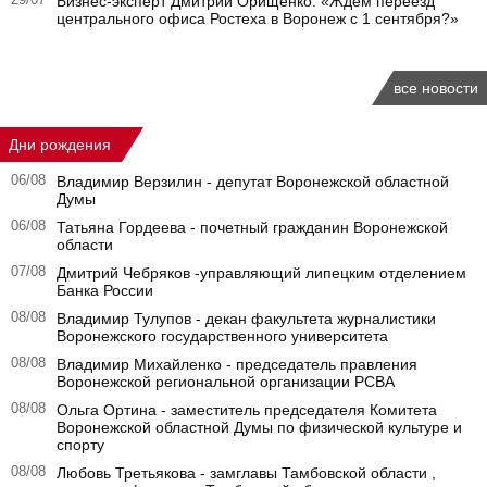
29/07
Бизнес-эксперт Дмитрий Орищенко: «Ждем переезд
центрального офиса Ростеха в Воронеж с 1 сентября?»
все новости
Дни рождения
06/08
Владимир Верзилин - депутат Воронежской областной
Думы
06/08
Татьяна Гордеева - почетный гражданин Воронежской
области
07/08
Дмитрий Чебряков -управляющий липецким отделением
Банка России
08/08
Владимир Тулупов - декан факультета журналистики
Воронежского государственного университета
08/08
Владимир Михайленко - председатель правления
Воронежской региональной организации РСВА
08/08
Ольга Ортина - заместитель председателя Комитета
Воронежской областной Думы по физической культуре и
спорту
08/08
Любовь Третьякова - замглавы Тамбовской области ,