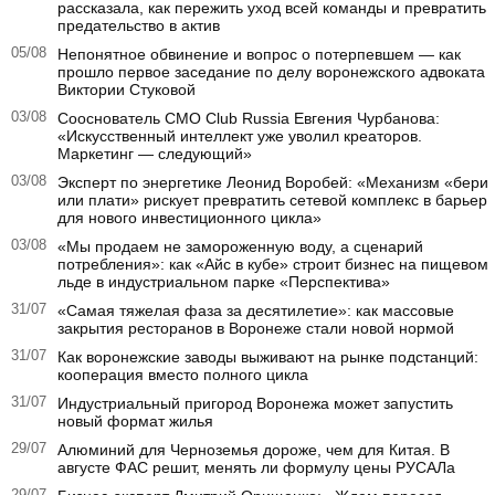
рассказала, как пережить уход всей команды и превратить
предательство в актив
05/08
Непонятное обвинение и вопрос о потерпевшем — как
прошло первое заседание по делу воронежского адвоката
Виктории Стуковой
03/08
Сооснователь CMO Club Russia Евгения Чурбанова:
«Искусственный интеллект уже уволил креаторов.
Маркетинг — следующий»
03/08
Эксперт по энергетике Леонид Воробей: «Механизм «бери
или плати» рискует превратить сетевой комплекс в барьер
для нового инвестиционного цикла»
03/08
«Мы продаем не замороженную воду, а сценарий
потребления»: как «Айс в кубе» строит бизнес на пищевом
льде в индустриальном парке «Перспектива»
31/07
«Самая тяжелая фаза за десятилетие»: как массовые
закрытия ресторанов в Воронеже стали новой нормой
31/07
Как воронежские заводы выживают на рынке подстанций:
кооперация вместо полного цикла
31/07
Индустриальный пригород Воронежа может запустить
новый формат жилья
29/07
Алюминий для Черноземья дороже, чем для Китая. В
августе ФАС решит, менять ли формулу цены РУСАЛа