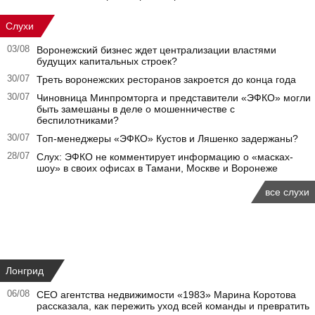
Слухи
03/08
Воронежский бизнес ждет централизации властями
будущих капитальных строек?
30/07
Треть воронежских ресторанов закроется до конца года
30/07
Чиновница Минпромторга и представители «ЭФКО» могли
быть замешаны в деле о мошенничестве с
беспилотниками?
30/07
Топ-менеджеры «ЭФКО» Кустов и Ляшенко задержаны?
28/07
Слух: ЭФКО не комментирует информацию о «масках-
шоу» в своих офисах в Тамани, Москве и Воронеже
все слухи
Лонгрид
06/08
CEO агентства недвижимости «1983» Марина Коротова
рассказала, как пережить уход всей команды и превратить