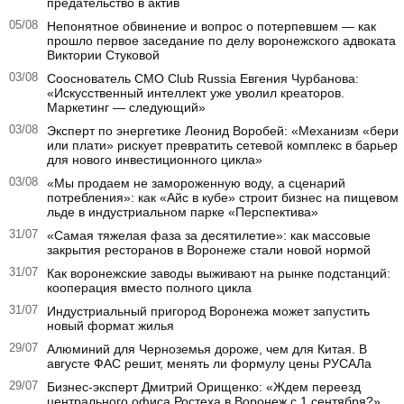
предательство в актив
05/08
Непонятное обвинение и вопрос о потерпевшем — как
прошло первое заседание по делу воронежского адвоката
Виктории Стуковой
03/08
Сооснователь CMO Club Russia Евгения Чурбанова:
«Искусственный интеллект уже уволил креаторов.
Маркетинг — следующий»
03/08
Эксперт по энергетике Леонид Воробей: «Механизм «бери
или плати» рискует превратить сетевой комплекс в барьер
для нового инвестиционного цикла»
03/08
«Мы продаем не замороженную воду, а сценарий
потребления»: как «Айс в кубе» строит бизнес на пищевом
льде в индустриальном парке «Перспектива»
31/07
«Самая тяжелая фаза за десятилетие»: как массовые
закрытия ресторанов в Воронеже стали новой нормой
31/07
Как воронежские заводы выживают на рынке подстанций:
кооперация вместо полного цикла
31/07
Индустриальный пригород Воронежа может запустить
новый формат жилья
29/07
Алюминий для Черноземья дороже, чем для Китая. В
августе ФАС решит, менять ли формулу цены РУСАЛа
29/07
Бизнес-эксперт Дмитрий Орищенко: «Ждем переезд
центрального офиса Ростеха в Воронеж с 1 сентября?»