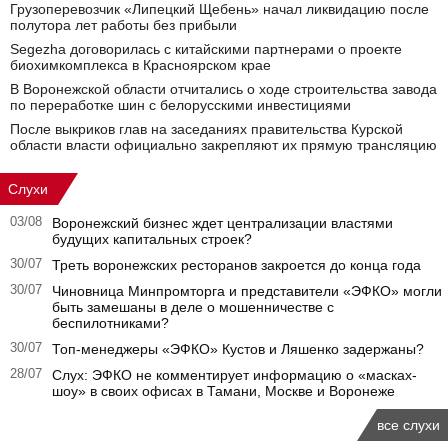
Грузоперевозчик «Липецкий Щебень» начал ликвидацию после
полутора лет работы без прибыли
Segezha договорилась с китайскими партнерами о проекте
биохимкомплекса в Красноярском крае
В Воронежской области отчитались о ходе строительства завода
по переработке шин с белорусскими инвестициями
После выкриков глав на заседаниях правительства Курской
области власти официально закрепляют их прямую трансляцию
Слухи
03/08
Воронежский бизнес ждет централизации властями
будущих капитальных строек?
30/07
Треть воронежских ресторанов закроется до конца года
30/07
Чиновница Минпромторга и представители «ЭФКО» могли
быть замешаны в деле о мошенничестве с
беспилотниками?
30/07
Топ-менеджеры «ЭФКО» Кустов и Ляшенко задержаны?
28/07
Слух: ЭФКО не комментирует информацию о «масках-
шоу» в своих офисах в Тамани, Москве и Воронеже
все слухи