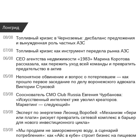
Лонгрид
08/08
Топливный кризис в Черноземье: дисбаланс предложения
и вынужденная роль частных АЗС
07/08
Топливный кризис как инструмент передела рынка АЗС
06/08
CEO агентства недвижимости «1983» Марина Коротова
рассказала, как пережить уход всей команды и превратить
предательство в актив
05/08
Непонятное обвинение и вопрос о потерпевшем — как
прошло первое заседание по делу воронежского адвоката
Виктории Стуковой
03/08
Сооснователь CMO Club Russia Евгения Чурбанова:
«Искусственный интеллект уже уволил креаторов.
Маркетинг — следующий»
03/08
Эксперт по энергетике Леонид Воробей: «Механизм «бери
или плати» рискует превратить сетевой комплекс в барьер
для нового инвестиционного цикла»
03/08
«Мы продаем не замороженную воду, а сценарий
потребления»: как «Айс в кубе» строит бизнес на пищевом