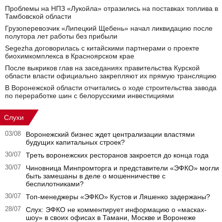
Проблемы на НПЗ «Лукойла» отразились на поставках топлива в
Тамбовской области
Грузоперевозчик «Липецкий Щебень» начал ликвидацию после
полутора лет работы без прибыли
Segezha договорилась с китайскими партнерами о проекте
биохимкомплекса в Красноярском крае
После выкриков глав на заседаниях правительства Курской
области власти официально закрепляют их прямую трансляцию
В Воронежской области отчитались о ходе строительства завода
по переработке шин с белорусскими инвестициями
Слухи
03/08
Воронежский бизнес ждет централизации властями
будущих капитальных строек?
30/07
Треть воронежских ресторанов закроется до конца года
30/07
Чиновница Минпромторга и представители «ЭФКО» могли
быть замешаны в деле о мошенничестве с
беспилотниками?
30/07
Топ-менеджеры «ЭФКО» Кустов и Ляшенко задержаны?
28/07
Слух: ЭФКО не комментирует информацию о «масках-
шоу» в своих офисах в Тамани, Москве и Воронеже