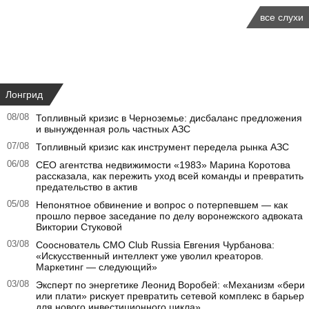
все слухи
Лонгрид
08/08
Топливный кризис в Черноземье: дисбаланс предложения
и вынужденная роль частных АЗС
07/08
Топливный кризис как инструмент передела рынка АЗС
06/08
CEO агентства недвижимости «1983» Марина Коротова
рассказала, как пережить уход всей команды и превратить
предательство в актив
05/08
Непонятное обвинение и вопрос о потерпевшем — как
прошло первое заседание по делу воронежского адвоката
Виктории Стуковой
03/08
Сооснователь CMO Club Russia Евгения Чурбанова:
«Искусственный интеллект уже уволил креаторов.
Маркетинг — следующий»
03/08
Эксперт по энергетике Леонид Воробей: «Механизм «бери
или плати» рискует превратить сетевой комплекс в барьер
для нового инвестиционного цикла»